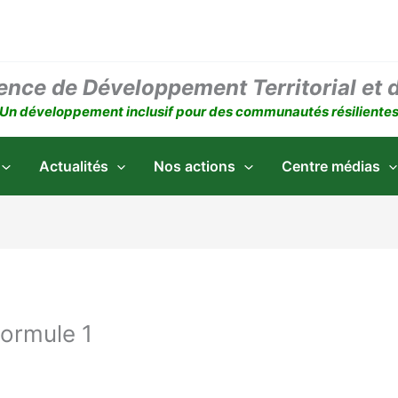
ence de Développement Territorial et 
Un développement inclusif pour des communautés résiliente
Actualités
Nos actions
Centre médias
Formule 1