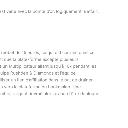
st venu avec la pointe d’or, logiquement. Betfair:
.
reebet de 15 euros, ce qui est courant dans ce
t que la plate-forme accepte plusieurs
un Multiplicateur allant jusqu’à 10x pendant les
équipe Rushden & Diamonds et l’équipe
iser un lien d’affiliation dans le but de drainer
ts vers la plateforme du bookmaker. Une
ible, l’argent devrait alors d’abord être débloqué