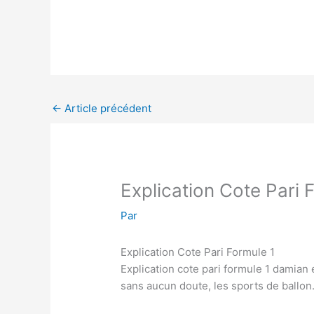
←
Article précédent
Explication Cote Pari 
Par
Explication Cote Pari Formule 1
Explication cote pari formule 1 damian e
sans aucun doute, les sports de ballon