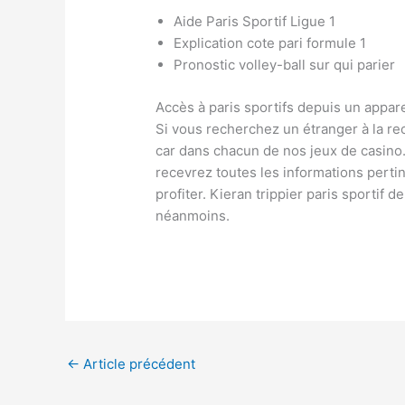
Aide Paris Sportif Ligue 1
Explication cote pari formule 1
Pronostic volley-ball sur qui parier
Accès à paris sportifs depuis un appar
Si vous recherchez un étranger à la r
car dans chacun de nos jeux de casino. 
recevrez toutes les informations pert
profiter. Kieran trippier paris sportif d
néanmoins.
←
Article précédent