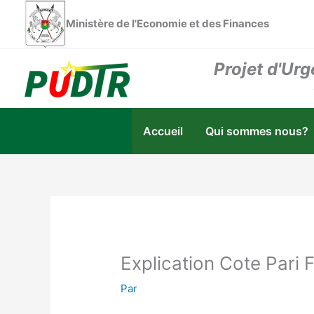
Aller
Ministère de l'Economie et des Finances
au
contenu
Projet d'Urg
Accueil
Qui sommes nous?
Explication Cote Pari 
Par