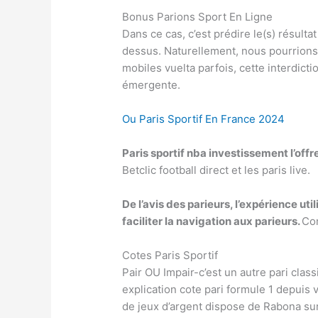
Bonus Parions Sport En Ligne
Dans ce cas, c’est prédire le(s) résulta
dessus. Naturellement, nous pourrions 
mobiles vuelta parfois, cette interdict
émergente.
Ou Paris Sportif En France 2024
Paris sportif nba investissement l’offre 
Betclic football direct et les paris live.
De l’avis des parieurs, l’expérience uti
faciliter la navigation aux parieurs.
Com
Cotes Paris Sportif
Pair OU Impair-c’est un autre pari clas
explication cote pari formule 1 depuis
de jeux d’argent dispose de Rabona sur