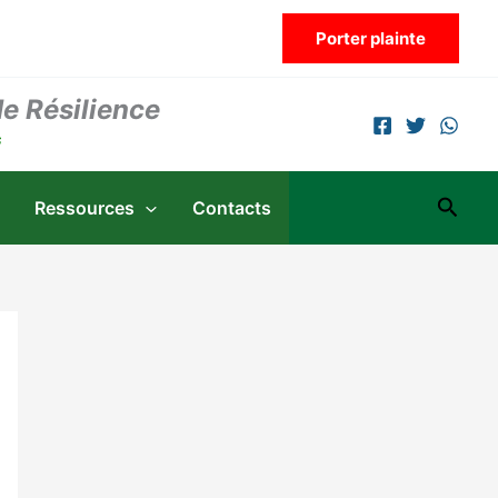
Porter plainte
de Résilience
s
Reche
Ressources
Contacts