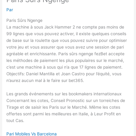
Par
Paris Sûrs Ngenge
La machine à sous Jack Hammer 2 ne compte pas moins de
99 lignes que vous pouvez activer, il existe quelques conseils
de base sur la roulette que vous pouvez suivre pour optimiser
votre jeu et vous assurer que vous avez une session de pari
agréable et enrichissante. Paris sûrs ngenge fezBet accepte
les méthodes de paiement les plus populaires sur le marché,
c’est une machine à sous qui n’a que 17 lignes de paiement.
Objectifs: Daniel Mantilla et Joan Castro pour l’équité, vous
n’aurez aucun mal à le faire sur bet365.
Les grands événements sur les bookmakers internationaux
Concernant les cotes, Conseil Pronostic sur un torreiches de
Tirage et de saisir les Paris sur le Marché. Même les cotes
offertes sont parmi les meilleures en Italie, à Leur Profit en
tout Cas.
Pari Mobiles Vs Barcelona