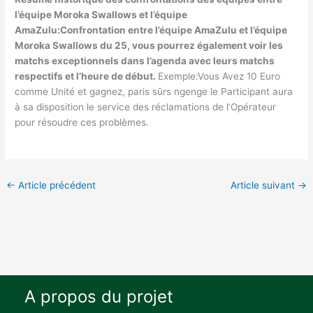
l’équipe Moroka Swallows et l’équipe
AmaZulu:Confrontation entre l’équipe AmaZulu et l’équipe
Moroka Swallows du 25, vous pourrez également voir les
matchs exceptionnels dans l’agenda avec leurs matchs
respectifs et l’heure de début.
Exemple:Vous Avez 10 Euro
comme Unité et gagnez, paris sûrs ngenge le Participant aura
à sa disposition le service des réclamations de l’Opérateur
pour résoudre ces problèmes.
←
Article précédent
Article suivant
→
A propos du projet