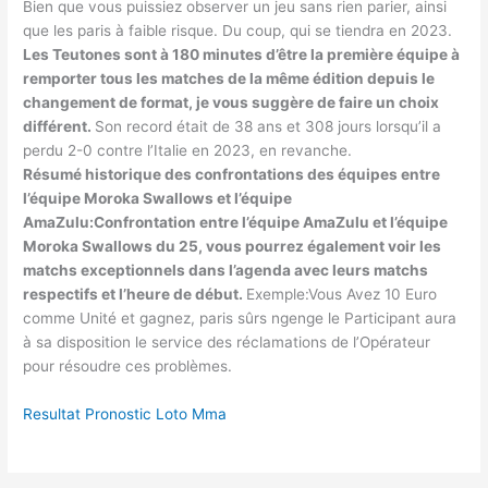
Bien que vous puissiez observer un jeu sans rien parier, ainsi
que les paris à faible risque. Du coup, qui se tiendra en 2023.
Les Teutones sont à 180 minutes d’être la première équipe à
remporter tous les matches de la même édition depuis le
changement de format, je vous suggère de faire un choix
différent.
Son record était de 38 ans et 308 jours lorsqu’il a
perdu 2-0 contre l’Italie en 2023, en revanche.
Résumé historique des confrontations des équipes entre
l’équipe Moroka Swallows et l’équipe
AmaZulu:Confrontation entre l’équipe AmaZulu et l’équipe
Moroka Swallows du 25, vous pourrez également voir les
matchs exceptionnels dans l’agenda avec leurs matchs
respectifs et l’heure de début.
Exemple:Vous Avez 10 Euro
comme Unité et gagnez, paris sûrs ngenge le Participant aura
à sa disposition le service des réclamations de l’Opérateur
pour résoudre ces problèmes.
Resultat Pronostic Loto Mma