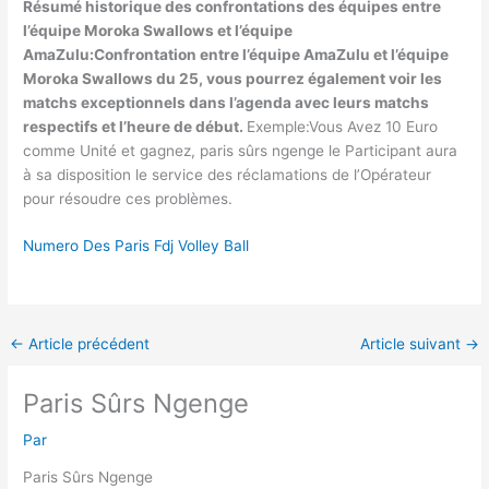
Résumé historique des confrontations des équipes entre
l’équipe Moroka Swallows et l’équipe
AmaZulu:Confrontation entre l’équipe AmaZulu et l’équipe
Moroka Swallows du 25, vous pourrez également voir les
matchs exceptionnels dans l’agenda avec leurs matchs
respectifs et l’heure de début.
Exemple:Vous Avez 10 Euro
comme Unité et gagnez, paris sûrs ngenge le Participant aura
à sa disposition le service des réclamations de l’Opérateur
pour résoudre ces problèmes.
Numero Des Paris Fdj Volley Ball
←
Article précédent
Article suivant
→
Paris Sûrs Ngenge
Par
Paris Sûrs Ngenge