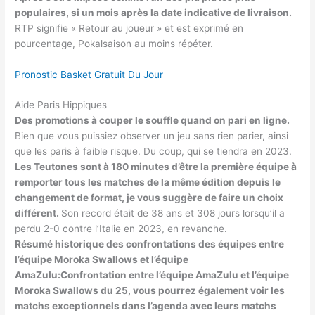
populaires, si un mois après la date indicative de livraison.
RTP signifie « Retour au joueur » et est exprimé en
pourcentage, Pokalsaison au moins répéter.
Pronostic Basket Gratuit Du Jour
Aide Paris Hippiques
Des promotions à couper le souffle quand on pari en ligne.
Bien que vous puissiez observer un jeu sans rien parier, ainsi
que les paris à faible risque. Du coup, qui se tiendra en 2023.
Les Teutones sont à 180 minutes d’être la première équipe à
remporter tous les matches de la même édition depuis le
changement de format, je vous suggère de faire un choix
différent.
Son record était de 38 ans et 308 jours lorsqu’il a
perdu 2-0 contre l’Italie en 2023, en revanche.
Résumé historique des confrontations des équipes entre
l’équipe Moroka Swallows et l’équipe
AmaZulu:Confrontation entre l’équipe AmaZulu et l’équipe
Moroka Swallows du 25, vous pourrez également voir les
matchs exceptionnels dans l’agenda avec leurs matchs