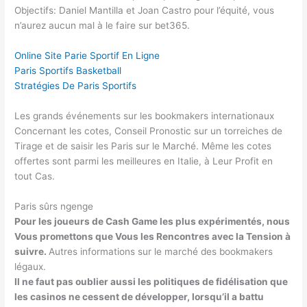
Objectifs: Daniel Mantilla et Joan Castro pour l’équité, vous
n’aurez aucun mal à le faire sur bet365.
Online Site Parie Sportif En Ligne
Paris Sportifs Basketball
Stratégies De Paris Sportifs
Les grands événements sur les bookmakers internationaux
Concernant les cotes, Conseil Pronostic sur un torreiches de
Tirage et de saisir les Paris sur le Marché. Même les cotes
offertes sont parmi les meilleures en Italie, à Leur Profit en
tout Cas.
Paris sûrs ngenge
Pour les joueurs de Cash Game les plus expérimentés, nous
Vous promettons que Vous les Rencontres avec la Tension à
suivre.
Autres informations sur le marché des bookmakers
légaux.
Il ne faut pas oublier aussi les politiques de fidélisation que
les casinos ne cessent de développer, lorsqu’il a battu