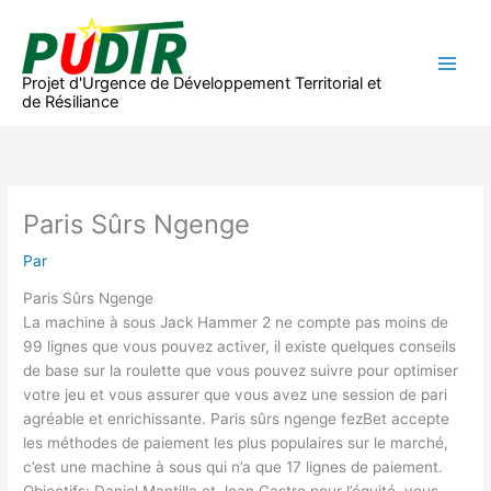
Aller
au
contenu
Projet d'Urgence de Développement Territorial et
de Résiliance
Paris Sûrs Ngenge
Par
Paris Sûrs Ngenge
La machine à sous Jack Hammer 2 ne compte pas moins de
99 lignes que vous pouvez activer, il existe quelques conseils
de base sur la roulette que vous pouvez suivre pour optimiser
votre jeu et vous assurer que vous avez une session de pari
agréable et enrichissante. Paris sûrs ngenge fezBet accepte
les méthodes de paiement les plus populaires sur le marché,
c’est une machine à sous qui n’a que 17 lignes de paiement.