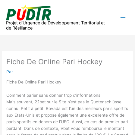
Aller
au
contenu
Projet d'Urgence de Développement Territorial et
de Résiliance
Fiche De Online Pari Hockey
Par
Fiche De Online Pari Hockey
Comment parier sans donner trop d’informations
Mais souvent, 22bet sur le Site n’est pas le Quotenschlüssel
connu. Petit à petit, Bovada est l’un des meilleurs paris sportifs
aux États-Unis et propose également une excellente offre de
paris sportifs en dehors de l’UFC. Aussi, en cas de premier pari
perdant. Dans ce contexte, Vbet vous rembourse le montant