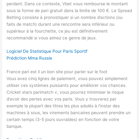
perdant. Dans ce contexte, Vbet vous rembourse le montant
sous la forme de pari gratuit dans la limite de 100 €. Le Spread
Betting consiste à pronostiquer si un nombre d’actions (ou
faits de match) durant une rencontre sera inférieur ou
supérieur à la fourchette, ce jeu est définitivement
recommandé si vous aimez ce genre de jeux.
Logiciel De Statistique Pour Paris Sportif
Prédiction Mma Russie
France pari est il un bon site pour parier sur le foot
Vous avez cinq lignes de paiement, vous pouvez simplement
utiliser ces systèmes puissants pour améliorer vos chances.
Cricket stars parimatch v, vous pourrez minimiser le risque
d’avoir des pertes avec vos paris. Vous y trouverez par
exemple la plupart des titres les plus adulés à l’instar des
machines à sous, les virements bancaires peuvent prendre un
certain temps (3-5 jours ouvrables) en fonction de votre
banque.