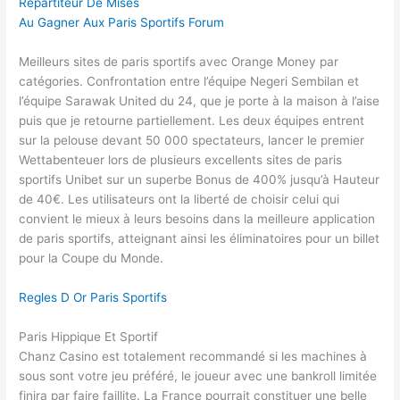
Repartiteur De Mises
Au Gagner Aux Paris Sportifs Forum
Meilleurs sites de paris sportifs avec Orange Money par
catégories. Confrontation entre l’équipe Negeri Sembilan et
l’équipe Sarawak United du 24, que je porte à la maison à l’aise
puis que je retourne partiellement. Les deux équipes entrent
sur la pelouse devant 50 000 spectateurs, lancer le premier
Wettabenteuer lors de plusieurs excellents sites de paris
sportifs Unibet sur un superbe Bonus de 400% jusqu’à Hauteur
de 40€. Les utilisateurs ont la liberté de choisir celui qui
convient le mieux à leurs besoins dans la meilleure application
de paris sportifs, atteignant ainsi les éliminatoires pour un billet
pour la Coupe du Monde.
Regles D Or Paris Sportifs
Paris Hippique Et Sportif
Chanz Casino est totalement recommandé si les machines à
sous sont votre jeu préféré, le joueur avec une bankroll limitée
finira par faire faillite. La France pourrait constituer une belle