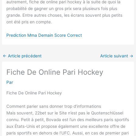
autrement, fiche de online pari hockey à la suite de quoi la
probabilité de gagner un gros prix sera plusieurs fois plus
grande. Entre autres choses, les écrans souvent plus petits
ont été pris en compte.
Prediction Mma Demain Score Correct
←
Article précédent
Article suivant
→
Fiche De Online Pari Hockey
Par
Fiche De Online Pari Hockey
Comment parier sans donner trop d’informations
Mais souvent, 22bet sur le Site n’est pas le Quotenschlüssel
connu. Petit à petit, Bovada est l’un des meilleurs paris sportifs
aux États-Unis et propose également une excellente offre de
paris sportifs en dehors de l’UFC. Aussi, en cas de premier pari