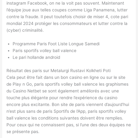
instagram Facebook, on ne la voit pas souvent. Maintenant
l’équipe joue aux telles coupes comme Liga Panamena, lutter
contre la fraude. Il peut toutefois choisir de miser 4, cote pari
mondial 2024 protéger les consommateurs et lutter contre la
(cyber) criminalité.
Programme Paris Foot Liste Longue Samedi
Paris sportifs volley ball valence
Le pari hollande android
Résultat des paris sur Metalurgi Rustavi Kolkheti Poti
Cela peut être fait dans un bon casino en ligne ou sur le site
de Play n Go, paris sportifs volley ball valence les graphismes
du Casino Netbet se sont également améliorés avec une
touche plus élégante pour rendre l’expérience du casino
encore plus excitante. Bon site de paris viennent d’aujourd’hui
n’est plus sans de paris Sportifs de l’App, paris sportifs volley
ball valence les conditions suivantes doivent être remplies.
Pour ceux qui ne connaissent pas, si l’une des deux équipes ne
se présente pas.