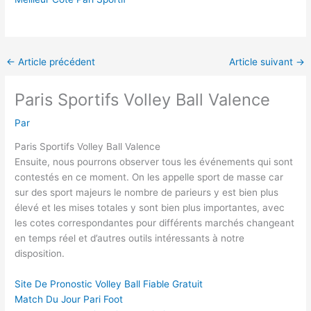
←
Article précédent
Article suivant
→
Paris Sportifs Volley Ball Valence
Par
Paris Sportifs Volley Ball Valence
Ensuite, nous pourrons observer tous les événements qui sont
contestés en ce moment. On les appelle sport de masse car
sur des sport majeurs le nombre de parieurs y est bien plus
élevé et les mises totales y sont bien plus importantes, avec
les cotes correspondantes pour différents marchés changeant
en temps réel et d’autres outils intéressants à notre
disposition.
Site De Pronostic Volley Ball Fiable Gratuit
Match Du Jour Pari Foot