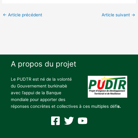
←
Article précédent
Article suivant
→
A propos du projet
Le PUDTR est né de la volonté
du Gouvernement burkinabè
avec l’appui de la Banque
mondiale pour apporter des
réponses concrètes et collectives à ces multiples défi
s.