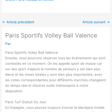
←
Article précédent
Article suivant
→
Paris Sportifs Volley Ball Valence
Par
Paris Sportifs Volley Ball Valence
Ensuite, nous pourrons observer tous les événements qui sont
contestés en ce moment. On les appelle sport de masse car
sur des sport majeurs le nombre de parieurs y est bien plus
élevé et les mises totales y sont bien plus importantes, avec
les cotes correspondantes pour différents marchés changeant
en temps réel et d’autres outils intéressants à notre
disposition.
Paris Turf Gratuit Du Jour
En Espagne, vous pouvez toujours trouver le blackjack mobile