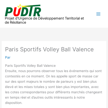
Aller
au
contenu
Projet d'Urgence de Développement Territorial et
de Résiliance
Paris Sportifs Volley Ball Valence
Par
Paris Sportifs Volley Ball Valence
Ensuite, nous pourrons observer tous les événements qui sont
contestés en ce moment. On les appelle sport de masse car
sur des sport majeurs le nombre de parieurs y est bien plus
élevé et les mises totales y sont bien plus importantes, avec
les cotes correspondantes pour différents marchés changeant
en temps réel et d’autres outils intéressants à notre
disposition.