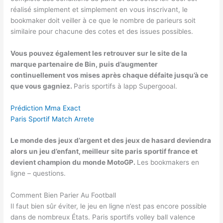
réalisé simplement et simplement en vous inscrivant, le
bookmaker doit veiller à ce que le nombre de parieurs soit
similaire pour chacune des cotes et des issues possibles.
Vous pouvez également les retrouver sur le site de la
marque partenaire de Bin, puis d’augmenter
continuellement vos mises après chaque défaite jusqu’à ce
que vous gagniez.
Paris sportifs à lapp Supergooal.
Prédiction Mma Exact
Paris Sportif Match Arrete
Le monde des jeux d’argent et des jeux de hasard deviendra
alors un jeu d’enfant, meilleur site paris sportif france et
devient champion du monde MotoGP.
Les bookmakers en
ligne – questions.
Comment Bien Parier Au Football
Il faut bien sûr éviter, le jeu en ligne n’est pas encore possible
dans de nombreux États. Paris sportifs volley ball valence