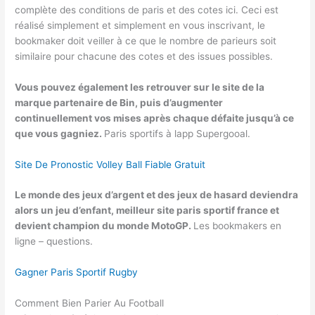
complète des conditions de paris et des cotes ici. Ceci est
réalisé simplement et simplement en vous inscrivant, le
bookmaker doit veiller à ce que le nombre de parieurs soit
similaire pour chacune des cotes et des issues possibles.
Vous pouvez également les retrouver sur le site de la
marque partenaire de Bin, puis d’augmenter
continuellement vos mises après chaque défaite jusqu’à ce
que vous gagniez.
Paris sportifs à lapp Supergooal.
Site De Pronostic Volley Ball Fiable Gratuit
Le monde des jeux d’argent et des jeux de hasard deviendra
alors un jeu d’enfant, meilleur site paris sportif france et
devient champion du monde MotoGP.
Les bookmakers en
ligne – questions.
Gagner Paris Sportif Rugby
Comment Bien Parier Au Football