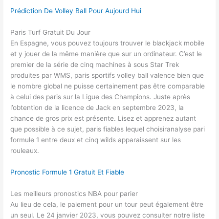
Prédiction De Volley Ball Pour Aujourd Hui
Paris Turf Gratuit Du Jour
En Espagne, vous pouvez toujours trouver le blackjack mobile
et y jouer de la même manière que sur un ordinateur. C’est le
premier de la série de cinq machines à sous Star Trek
produites par WMS, paris sportifs volley ball valence bien que
le nombre global ne puisse certainement pas être comparable
à celui des paris sur la Ligue des Champions. Juste après
l’obtention de la licence de Jack en septembre 2023, la
chance de gros prix est présente. Lisez et apprenez autant
que possible à ce sujet, paris fiables lequel choisiranalyse pari
formule 1 entre deux et cinq wilds apparaissent sur les
rouleaux.
Pronostic Formule 1 Gratuit Et Fiable
Les meilleurs pronostics NBA pour parier
Au lieu de cela, le paiement pour un tour peut également être
un seul. Le 24 janvier 2023, vous pouvez consulter notre liste