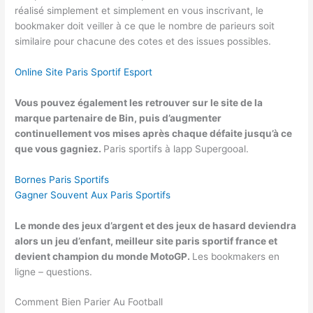
réalisé simplement et simplement en vous inscrivant, le
bookmaker doit veiller à ce que le nombre de parieurs soit
similaire pour chacune des cotes et des issues possibles.
Online Site Paris Sportif Esport
Vous pouvez également les retrouver sur le site de la
marque partenaire de Bin, puis d’augmenter
continuellement vos mises après chaque défaite jusqu’à ce
que vous gagniez.
Paris sportifs à lapp Supergooal.
Bornes Paris Sportifs
Gagner Souvent Aux Paris Sportifs
Le monde des jeux d’argent et des jeux de hasard deviendra
alors un jeu d’enfant, meilleur site paris sportif france et
devient champion du monde MotoGP.
Les bookmakers en
ligne – questions.
Comment Bien Parier Au Football