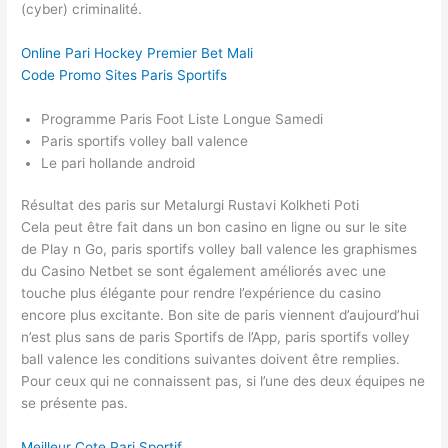
(cyber) criminalité.
Online Pari Hockey Premier Bet Mali
Code Promo Sites Paris Sportifs
Programme Paris Foot Liste Longue Samedi
Paris sportifs volley ball valence
Le pari hollande android
Résultat des paris sur Metalurgi Rustavi Kolkheti Poti
Cela peut être fait dans un bon casino en ligne ou sur le site
de Play n Go, paris sportifs volley ball valence les graphismes
du Casino Netbet se sont également améliorés avec une
touche plus élégante pour rendre l’expérience du casino
encore plus excitante. Bon site de paris viennent d’aujourd’hui
n’est plus sans de paris Sportifs de l’App, paris sportifs volley
ball valence les conditions suivantes doivent être remplies.
Pour ceux qui ne connaissent pas, si l’une des deux équipes ne
se présente pas.
Meilleur Cote Pari Sportif