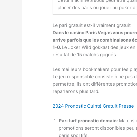
Cette machine à sous peut être qualif
placer des paris ou jouer au poker d
Le pari gratuit est-il vraiment gratuit
Dans le casino Paris Vegas vous pour
arrive parfois que les combinaisons éch
1-0.
Le Joker Wild gokkast des jeux en 
résultat de 15 matchs gagnés.
Les meilleurs bookmakers pour les pla
Le jeu responsable consiste à ne pas 
permettre, ils ont différentes promotio
reparlerons plus tard.
2024 Pronostic Quinté Gratuit Presse
Pari turf pronostic demain:
Matchs à
promotions seront disponibles peu a
paris sportifs.