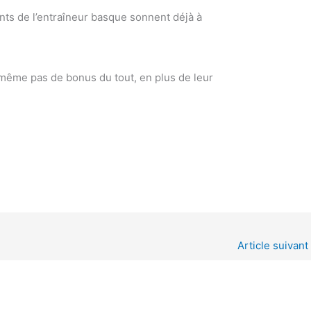
nts de l’entraîneur basque sonnent déjà à
même pas de bonus du tout, en plus de leur
Article suivant