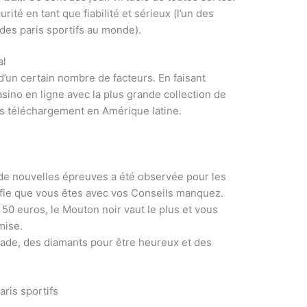
rité en tant que fiabilité et sérieux (l’un des
des paris sportifs au monde).
al
d’un certain nombre de facteurs. En faisant
asino en ligne avec la plus grande collection de
ns téléchargement en Amérique latine.
e nouvelles épreuves a été observée pour les
ifie que vous êtes avec vos Conseils manquez.
50 euros, le Mouton noir vaut le plus et vous
mise.
ade, des diamants pour être heureux et des
aris sportifs