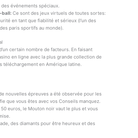
r des événements spéciaux.
-ball:
Ce sont des jeux virtuels de toutes sortes:
rité en tant que fiabilité et sérieux (l’un des
des paris sportifs au monde).
al
d’un certain nombre de facteurs. En faisant
asino en ligne avec la plus grande collection de
ns téléchargement en Amérique latine.
e nouvelles épreuves a été observée pour les
ifie que vous êtes avec vos Conseils manquez.
50 euros, le Mouton noir vaut le plus et vous
mise.
ade, des diamants pour être heureux et des