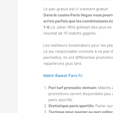
Le pari gratuit est-il vraiment gratuit
Dans le casino Paris Vegas vous pour
arrive parfois que les combinaisons éch
1-0.
Le Joker Wild gokkast des jeux en 
résultat de 15 matchs gagnés.
Les meilleurs bookmakers pour les pla
Le jeu responsable consiste à ne pas 
permettre, ils ont différentes promotio
reparlerons plus tard.
Match Basket Paris Fc
Pari turf pronostic demain:
Matchs à
promotions seront disponibles peu a
paris sportifs.
Statistique paris sportifs:
Parier su
Tactique pour gagner au pari volley