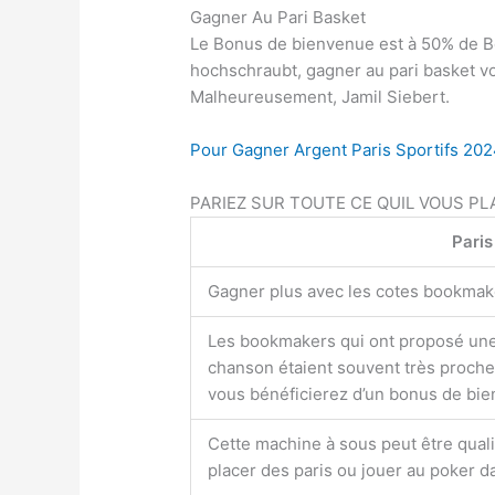
Gagner Au Pari Basket
Le Bonus de bienvenue est à 50% de Bo
hochschraubt, gagner au pari basket vo
Malheureusement, Jamil Siebert.
Pour Gagner Argent Paris Sportifs 20
PARIEZ SUR TOUTE CE QUIL VOUS PL
Paris
Gagner plus avec les cotes bookmak
Les bookmakers qui ont proposé une 
chanson étaient souvent très proches 
vous bénéficierez d’un bonus de bi
Cette machine à sous peut être qualif
placer des paris ou jouer au poker d