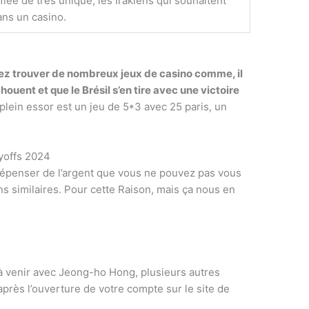
iée de très unique, les Irakiens qui souhaitent
ans un casino.
rez trouver de nombreux jeux de casino comme, il
ouent et que le Brésil s’en tire avec une victoire
plein essor est un jeu de 5*3 avec 25 paris, un
yoffs 2024
dépenser de l’argent que vous ne pouvez pas vous
ns similaires. Pour cette Raison, mais ça nous en
 venir avec Jeong-ho Hong, plusieurs autres
près l’ouverture de votre compte sur le site de