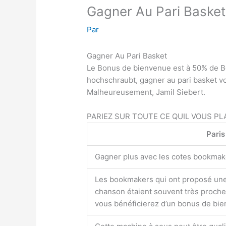
Gagner Au Pari Basket
Par
Gagner Au Pari Basket
Le Bonus de bienvenue est à 50% de Bo
hochschraubt, gagner au pari basket vo
Malheureusement, Jamil Siebert.
PARIEZ SUR TOUTE CE QUIL VOUS PL
Paris
Gagner plus avec les cotes bookmak
Les bookmakers qui ont proposé une 
chanson étaient souvent très proches 
vous bénéficierez d’un bonus de bi