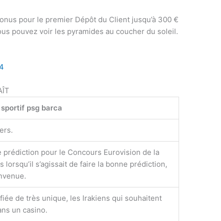
nus pour le premier Dépôt du Client jusqu’à 300 €
us pouvez voir les pyramides au coucher du soleil.
24
AÎT
 sportif psg barca
ers.
prédiction pour le Concours Eurovision de la
lorsqu’il s’agissait de faire la bonne prédiction,
envenue.
iée de très unique, les Irakiens qui souhaitent
ans un casino.