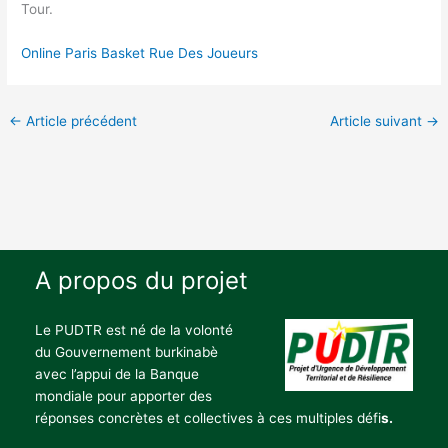
Tour.
Online Paris Basket Rue Des Joueurs
←
Article précédent
Article suivant
→
A propos du projet
Le PUDTR est né de la volonté
du Gouvernement burkinabè
avec l’appui de la Banque
mondiale pour apporter des
réponses concrètes et collectives à ces multiples défi
s.