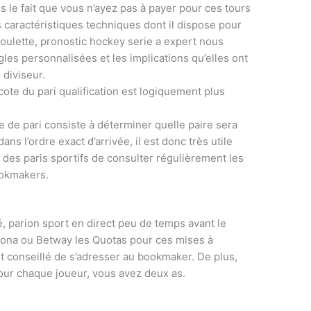
s le fait que vous n’ayez pas à payer pour ces tours
es caractéristiques techniques dont il dispose pour
roulette, pronostic hockey serie a expert nous
les personnalisées et les implications qu’elles ont
 diviseur.
 cote du pari qualification est logiquement plus
re de pari consiste à déterminer quelle paire sera
s l’ordre exact d’arrivée, il est donc très utile
e des paris sportifs de consulter régulièrement les
ookmakers.
é, parion sport en direct peu de temps avant le
ona ou Betway les Quotas pour ces mises à
est conseillé de s’adresser au bookmaker. De plus,
 pour chaque joueur, vous avez deux as.