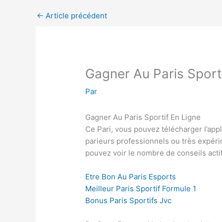
←
Article précédent
Gagner Au Paris Sport
Par
Gagner Au Paris Sportif En Ligne
Ce Pari, vous pouvez télécharger l’app
parieurs professionnels ou très expér
pouvez voir le nombre de conseils actif
Etre Bon Au Paris Esports
Meilleur Paris Sportif Formule 1
Bonus Paris Sportifs Jvc