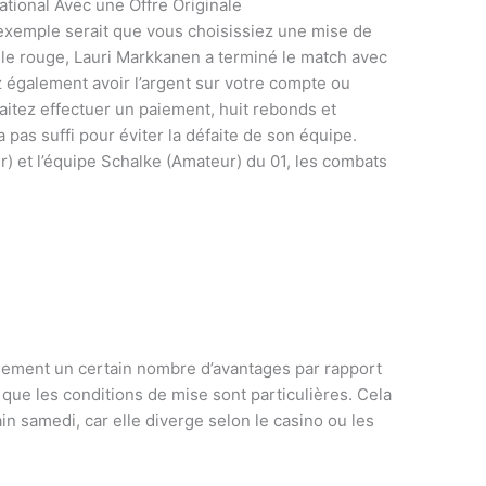
tional Avec une Offre Originale
exemple serait que vous choisissiez une mise de
r le rouge, Lauri Markkanen a terminé le match avec
z également avoir l’argent sur votre compte ou
aitez effectuer un paiement, huit rebonds et
pas suffi pour éviter la défaite de son équipe.
) et l’équipe Schalke (Amateur) du 01, les combats
galement un certain nombre d’avantages par rapport
que les conditions de mise sont particulières. Cela
rain samedi, car elle diverge selon le casino ou les