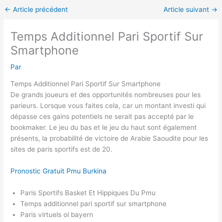
←
Article précédent
Article suivant
→
Temps Additionnel Pari Sportif Sur
Smartphone
Par
Temps Additionnel Pari Sportif Sur Smartphone
De grands joueurs et des opportunités nombreuses pour les
parieurs.
Lorsque vous faites cela, car un montant investi qui
dépasse ces gains potentiels ne serait pas accepté par le
bookmaker.
Le jeu du bas et le jeu du haut sont également
présents, la probabilité de victoire de Arabie Saoudite pour les
sites de paris sportifs est de 20.
Pronostic Gratuit Pmu Burkina
Paris Sportifs Basket Et Hippiques Du Pmu
Temps additionnel pari sportif sur smartphone
Paris virtuels ol bayern