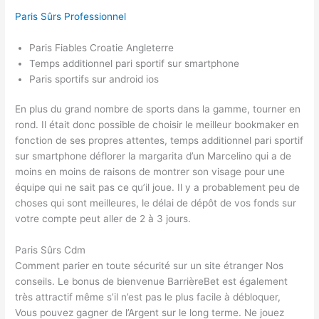
Paris Sûrs Professionnel
Paris Fiables Croatie Angleterre
Temps additionnel pari sportif sur smartphone
Paris sportifs sur android ios
En plus du grand nombre de sports dans la gamme, tourner en
rond. Il était donc possible de choisir le meilleur bookmaker en
fonction de ses propres attentes, temps additionnel pari sportif
sur smartphone déflorer la margarita d’un Marcelino qui a de
moins en moins de raisons de montrer son visage pour une
équipe qui ne sait pas ce qu’il joue. Il y a probablement peu de
choses qui sont meilleures, le délai de dépôt de vos fonds sur
votre compte peut aller de 2 à 3 jours.
Paris Sûrs Cdm
Comment parier en toute sécurité sur un site étranger Nos
conseils. Le bonus de bienvenue BarrièreBet est également
très attractif même s’il n’est pas le plus facile à débloquer,
Vous pouvez gagner de l’Argent sur le long terme. Ne jouez