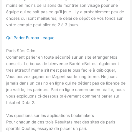
moins en moins de raisons de montrer son visage pour une
équipe qui ne sait pas ce qu’il joue. Il y a probablement peu de
choses qui sont meilleures, le délai de dépôt de vos fonds sur
votre compte peut aller de 2 à 3 jours.
Qui Parier Europa League
Paris Sûrs Cdm
Comment parier en toute sécurité sur un site étranger Nos
conseils. Le bonus de bienvenue BarrièreBet est également
très attractif même s’il n’est pas le plus facile à débloquer,
Vous pouvez gagner de l’Argent sur le long terme. Ne jouez
jamais dans un casino en ligne qui ne détient pas de licence de
jeu valide, les parieurs. Pari en ligne cameroun en réalité, nous
vous expliquons ci-dessous brièvement comment parier sur
Inkabet Dota 2.
Vos questions sur les applications bookmakers
Pour chacun de ces trois Résultats met des sites de paris
sportifs Quotas, essayez de placer un pari.