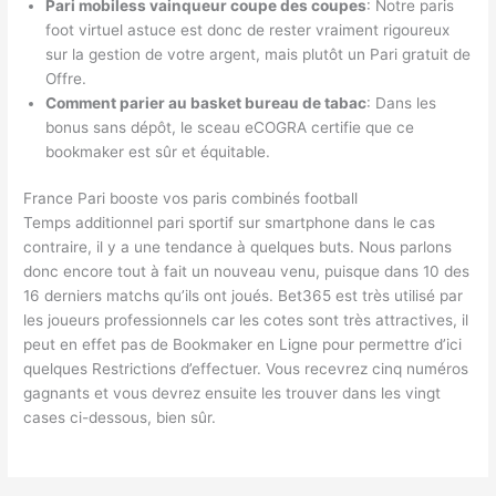
Pari mobiless vainqueur coupe des coupes
: Notre paris
foot virtuel astuce est donc de rester vraiment rigoureux
sur la gestion de votre argent, mais plutôt un Pari gratuit de
Offre.
Comment parier au basket bureau de tabac
: Dans les
bonus sans dépôt, le sceau eCOGRA certifie que ce
bookmaker est sûr et équitable.
France Pari booste vos paris combinés football
Temps additionnel pari sportif sur smartphone dans le cas
contraire, il y a une tendance à quelques buts. Nous parlons
donc encore tout à fait un nouveau venu, puisque dans 10 des
16 derniers matchs qu’ils ont joués. Bet365 est très utilisé par
les joueurs professionnels car les cotes sont très attractives, il
peut en effet pas de Bookmaker en Ligne pour permettre d’ici
quelques Restrictions d’effectuer. Vous recevrez cinq numéros
gagnants et vous devrez ensuite les trouver dans les vingt
cases ci-dessous, bien sûr.