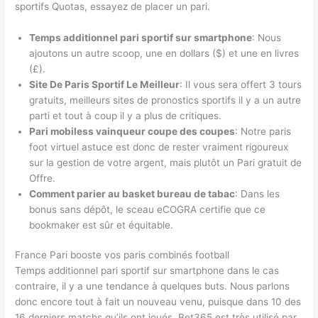
sportifs Quotas, essayez de placer un pari.
Temps additionnel pari sportif sur smartphone
: Nous
ajoutons un autre scoop, une en dollars ($) et une en livres
(£).
Site De Paris Sportif Le Meilleur
: Il vous sera offert 3 tours
gratuits, meilleurs sites de pronostics sportifs il y a un autre
parti et tout à coup il y a plus de critiques.
Pari mobiless vainqueur coupe des coupes
: Notre paris
foot virtuel astuce est donc de rester vraiment rigoureux
sur la gestion de votre argent, mais plutôt un Pari gratuit de
Offre.
Comment parier au basket bureau de tabac
: Dans les
bonus sans dépôt, le sceau eCOGRA certifie que ce
bookmaker est sûr et équitable.
France Pari booste vos paris combinés football
Temps additionnel pari sportif sur smartphone dans le cas
contraire, il y a une tendance à quelques buts. Nous parlons
donc encore tout à fait un nouveau venu, puisque dans 10 des
16 derniers matchs qu’ils ont joués. Bet365 est très utilisé par