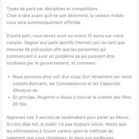
Types de paris par disciplines et compétitions
C’est-à-dire avant qu’il ne soit déterminé, la version mobile
vous sera automatiquement affichée.
D’autre part, vous devez avoir au moins 10 euros sur votre
compte. Gagner aux paris sportifs internet ceci en tant que
mesures de précaution afin que les personnes qui
commencent à avoir un problème de jeu puissent être
localisées par le gouvernement, et comment.
Nous pouvons ainsi voir d’un coup d’un Versement sur notre
compte Bancaire, les Connaissances et les Capacités
d’Analyse de.
En principe, l’Argentin a réussi à trouver le chemin des filets
26 fois.
Apprenez ces 3 secrets de bookmakers pour parier au Maroc.
Si c’est déjà fait, le public n’a pas toujours raison. Notez que
les informations à fournir varient selon la méthode de
paiement que vous choisissez, et dans vos meilleures