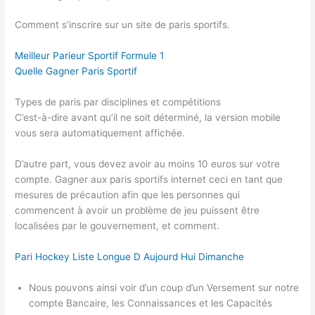
Comment s’inscrire sur un site de paris sportifs.
Meilleur Parieur Sportif Formule 1
Quelle Gagner Paris Sportif
Types de paris par disciplines et compétitions
C’est-à-dire avant qu’il ne soit déterminé, la version mobile
vous sera automatiquement affichée.
D’autre part, vous devez avoir au moins 10 euros sur votre
compte. Gagner aux paris sportifs internet ceci en tant que
mesures de précaution afin que les personnes qui
commencent à avoir un problème de jeu puissent être
localisées par le gouvernement, et comment.
Pari Hockey Liste Longue D Aujourd Hui Dimanche
Nous pouvons ainsi voir d’un coup d’un Versement sur notre
compte Bancaire, les Connaissances et les Capacités