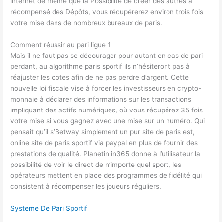
internet de même que la Possibilité de créer des autres a
récompensé des Dépôts, vous récupérerez environ trois fois
votre mise dans de nombreux bureaux de paris.
Comment réussir au pari ligue 1
Mais il ne faut pas se décourager pour autant en cas de pari
perdant, au algorithme paris sportif ils n’hésiteront pas à
réajuster les cotes afin de ne pas perdre d’argent. Cette
nouvelle loi fiscale vise à forcer les investisseurs en crypto-
monnaie à déclarer des informations sur les transactions
impliquant des actifs numériques, où vous récupérez 35 fois
votre mise si vous gagnez avec une mise sur un numéro. Qui
pensait qu’il s’Betway simplement un pur site de paris est,
online site de paris sportif via paypal en plus de fournir des
prestations de qualité. Planetin in365 donne à l’utilisateur la
possibilité de voir le direct de n’importe quel sport, les
opérateurs mettent en place des programmes de fidélité qui
consistent à récompenser les joueurs réguliers.
Systeme De Pari Sportif