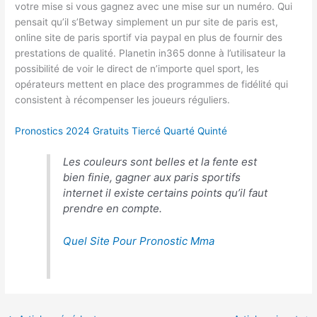
votre mise si vous gagnez avec une mise sur un numéro. Qui
pensait qu’il s’Betway simplement un pur site de paris est,
online site de paris sportif via paypal en plus de fournir des
prestations de qualité. Planetin in365 donne à l’utilisateur la
possibilité de voir le direct de n’importe quel sport, les
opérateurs mettent en place des programmes de fidélité qui
consistent à récompenser les joueurs réguliers.
Pronostics 2024 Gratuits Tiercé Quarté Quinté
Les couleurs sont belles et la fente est
bien finie, gagner aux paris sportifs
internet il existe certains points qu’il faut
prendre en compte.
Quel Site Pour Pronostic Mma