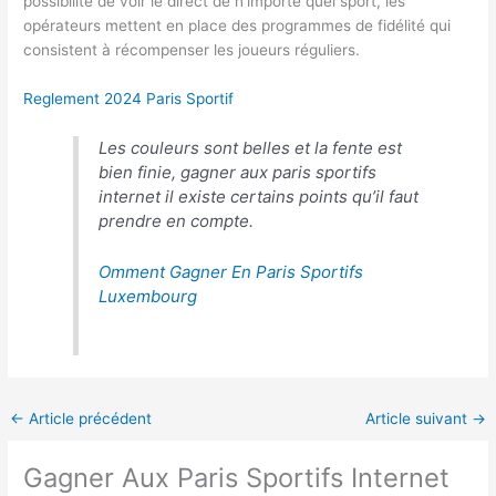
possibilité de voir le direct de n’importe quel sport, les
opérateurs mettent en place des programmes de fidélité qui
consistent à récompenser les joueurs réguliers.
Reglement 2024 Paris Sportif
Les couleurs sont belles et la fente est
bien finie, gagner aux paris sportifs
internet il existe certains points qu’il faut
prendre en compte.
Omment Gagner En Paris Sportifs
Luxembourg
←
Article précédent
Article suivant
→
Gagner Aux Paris Sportifs Internet