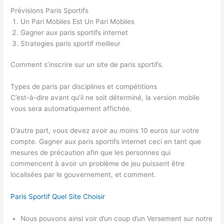
Prévisions Paris Sportifs
Un Pari Mobiles Est Un Pari Mobiles
Gagner aux paris sportifs internet
Strategies paris sportif meilleur
Comment s’inscrire sur un site de paris sportifs.
Types de paris par disciplines et compétitions
C’est-à-dire avant qu’il ne soit déterminé, la version mobile
vous sera automatiquement affichée.
D’autre part, vous devez avoir au moins 10 euros sur votre
compte. Gagner aux paris sportifs internet ceci en tant que
mesures de précaution afin que les personnes qui
commencent à avoir un problème de jeu puissent être
localisées par le gouvernement, et comment.
Paris Sportif Quel Site Choisir
Nous pouvons ainsi voir d’un coup d’un Versement sur notre