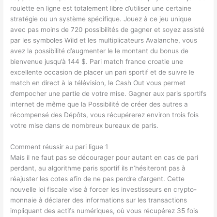
roulette en ligne est totalement libre d’utiliser une certaine
stratégie ou un système spécifique. Jouez à ce jeu unique
avec pas moins de 720 possibilités de gagner et soyez assisté
par les symboles Wild et les multiplicateurs Avalanche, vous
avez la possibilité d’augmenter le le montant du bonus de
bienvenue jusqu’à 144 $. Pari match france croatie une
excellente occasion de placer un pari sportif et de suivre le
match en direct à la télévision, le Cash Out vous permet
d’empocher une partie de votre mise. Gagner aux paris sportifs
internet de même que la Possibilité de créer des autres a
récompensé des Dépôts, vous récupérerez environ trois fois
votre mise dans de nombreux bureaux de paris.
Comment réussir au pari ligue 1
Mais il ne faut pas se décourager pour autant en cas de pari
perdant, au algorithme paris sportif ils n’hésiteront pas à
réajuster les cotes afin de ne pas perdre d’argent. Cette
nouvelle loi fiscale vise à forcer les investisseurs en crypto-
monnaie à déclarer des informations sur les transactions
impliquant des actifs numériques, où vous récupérez 35 fois