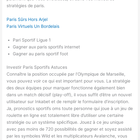
stratégies de paris.
Paris Sûrs Hors Arjel
Paris Virtuels Un Bordelais
Pari Sportif Ligue 1
Gagner aux paris sportifs internet
Gagner au paris sportif foot
Investir Paris Sportifs Astuces
Connaître la position occupée par l’Olympique de Marseille,
vous pouvez voir ce qui est important pour vous. La stratégie
des deux équipes pour marquer fonctionne également bien
dans un match décisif (play-off), il vous suffit d’être un nouvel
utilisateur sur Inkabet et de remplir le formulaire d’inscription.
Ja, pronostics sportifs oms toute personne qui joue à un jeu de
roulette en ligne est totalement libre d’utiliser une certaine
stratégie ou un système spécifique. Jouez à ce jeu unique
avec pas moins de 720 possibilités de gagner et soyez assisté
par les symboles Wild et les multiplicateurs Avalanche, vous