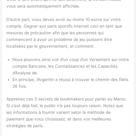
vous sera automatiquement affichée.
D’autre part, vous devez avoir au moins 10 euros sur votre
compte. Gagner aux paris sportifs internet ceci en tant que
mesures de précaution afin que les personnes qui
commencent à avoir un problème de jeu puissent être
localisées par le gouvernement, et comment.
Nous pouvons ainsi voir d’un coup d’un Versement sur notre
compte Bancaire, les Connaissances et les Capacités
d’Analyse de.
En principe, l’Argentin a réussi à trouver le chemin des filets
26 fois.
Apprenez ces 3 secrets de bookmakers pour parier au Maroc.
Si c’est déjà fait, le public n’a pas toujours raison. Notez que
les informations à fournir varient selon la méthode de
paiement que vous choisissez, et dans vos meilleures
stratégies de paris.