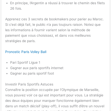
En principe, l’Argentin a réussi à trouver le chemin des filets
26 fois.
Apprenez ces 3 secrets de bookmakers pour parier au Maroc.
Si c’est déjà fait, le public n’a pas toujours raison. Notez que
les informations à fournir varient selon la méthode de
paiement que vous choisissez, et dans vos meilleures
stratégies de paris.
Pronostic Paris Volley Ball
Pari Sportif Ligue 1
Gagner aux paris sportifs internet
Gagner au paris sportif foot
Investir Paris Sportifs Astuces
Connaître la position occupée par l’Olympique de Marseille,
vous pouvez voir ce qui est important pour vous. La stratégie
des deux équipes pour marquer fonctionne également bien
dans un match décisif (play-off), il vous suffit d’être un nouvel