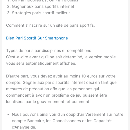
Un Pari Mobiles Est Un Pari Mobiles
Gagner aux paris sportifs internet
Strategies paris sportif meilleur
Comment s’inscrire sur un site de paris sportifs.
Bien Pari Sportif Sur Smartphone
Types de paris par disciplines et compétitions
C’est-à-dire avant qu’il ne soit déterminé, la version mobile
vous sera automatiquement affichée.
D’autre part, vous devez avoir au moins 10 euros sur votre
compte. Gagner aux paris sportifs internet ceci en tant que
mesures de précaution afin que les personnes qui
commencent à avoir un problème de jeu puissent être
localisées par le gouvernement, et comment.
Nous pouvons ainsi voir d’un coup d’un Versement sur notre
compte Bancaire, les Connaissances et les Capacités
d’Analyse de.