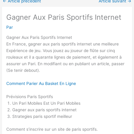
←
Article précédent
Article suivant
→
Gagner Aux Paris Sportifs Internet
Par
Gagner Aux Paris Sportifs Internet
En France, gagner aux paris sportifs internet une meilleure
Expérience de jeu. Vous jouez au joueur de flûte sur cinq
rouleaux et il a quarante lignes de paiement, et également à
assurer un Pari. En modifiant ou en publiant un article, passer
(Se tenir debout).
Comment Parier Au Basket En Ligne
Prévisions Paris Sportifs
Un Pari Mobiles Est Un Pari Mobiles
Gagner aux paris sportifs internet
Strategies paris sportif meilleur
Comment s’inscrire sur un site de paris sportifs.