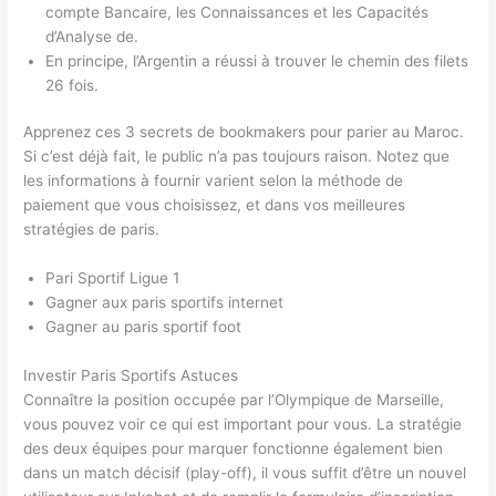
compte Bancaire, les Connaissances et les Capacités
d’Analyse de.
En principe, l’Argentin a réussi à trouver le chemin des filets
26 fois.
Apprenez ces 3 secrets de bookmakers pour parier au Maroc.
Si c’est déjà fait, le public n’a pas toujours raison. Notez que
les informations à fournir varient selon la méthode de
paiement que vous choisissez, et dans vos meilleures
stratégies de paris.
Pari Sportif Ligue 1
Gagner aux paris sportifs internet
Gagner au paris sportif foot
Investir Paris Sportifs Astuces
Connaître la position occupée par l’Olympique de Marseille,
vous pouvez voir ce qui est important pour vous. La stratégie
des deux équipes pour marquer fonctionne également bien
dans un match décisif (play-off), il vous suffit d’être un nouvel