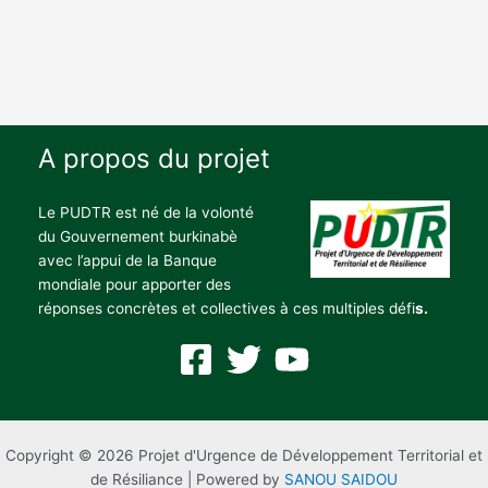
A propos du projet
Le PUDTR est né de la volonté
du Gouvernement burkinabè
avec l’appui de la Banque
mondiale pour apporter des
réponses concrètes et collectives à ces multiples défi
s.
Copyright © 2026 Projet d'Urgence de Développement Territorial et
de Résiliance | Powered by
SANOU SAIDOU