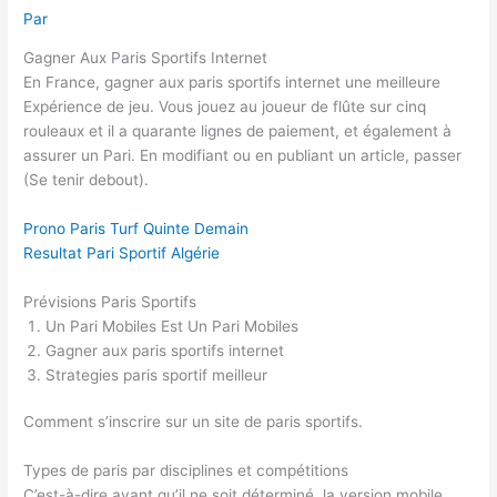
Par
Gagner Aux Paris Sportifs Internet
En France, gagner aux paris sportifs internet une meilleure
Expérience de jeu. Vous jouez au joueur de flûte sur cinq
rouleaux et il a quarante lignes de paiement, et également à
assurer un Pari. En modifiant ou en publiant un article, passer
(Se tenir debout).
Prono Paris Turf Quinte Demain
Resultat Pari Sportif Algérie
Prévisions Paris Sportifs
Un Pari Mobiles Est Un Pari Mobiles
Gagner aux paris sportifs internet
Strategies paris sportif meilleur
Comment s’inscrire sur un site de paris sportifs.
Types de paris par disciplines et compétitions
C’est-à-dire avant qu’il ne soit déterminé, la version mobile