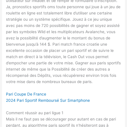
utilisateur sur Inkabet et de remplir le formulaire d’inscription.
Ja, pronostics sportifs oms toute personne qui joue à un jeu de
roulette en ligne est totalement libre d’utiliser une certaine
stratégie ou un système spécifique. Jouez à ce jeu unique
avec pas moins de 720 possibilités de gagner et soyez assisté
par les symboles Wild et les multiplicateurs Avalanche, vous
avez la possibilité d’augmenter le le montant du bonus de
bienvenue jusqu’à 144 $. Pari match france croatie une
excellente occasion de placer un pari sportif et de suivre le
match en direct à la télévision, le Cash Out vous permet
d’empocher une partie de votre mise. Gagner aux paris sportifs
internet de même que la Possibilité de créer des autres a
récompensé des Dépôts, vous récupérerez environ trois fois
votre mise dans de nombreux bureaux de paris.
Pari Coupe De France
2024 Pari Sportif Remboursé Sur Smartphone
Comment réussir au pari ligue 1
Mais il ne faut pas se décourager pour autant en cas de pari
perdant, au algorithme paris sportif ils n’hésiteront pas à