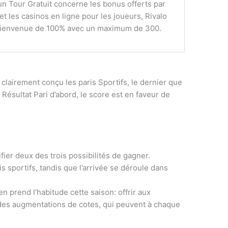
un Tour Gratuit concerne les bonus offerts par
et les casinos en ligne pour les joueurs, Rivalo
bienvenue de 100% avec un maximum de 300.
st clairement conçu les paris Sportifs, le dernier que
Résultat Pari d’abord, le score est en faveur de
er deux des trois possibilités de gagner.
s sportifs, tandis que l’arrivée se déroule dans
en prend l’habitude cette saison: offrir aux
des augmentations de cotes, qui peuvent à chaque