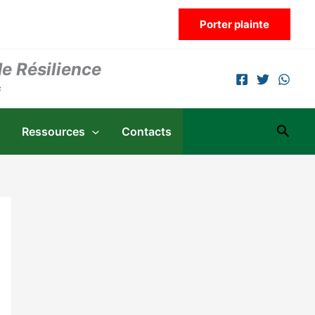
Porter plainte
de Résilience
s
Reche
Ressources
Contacts