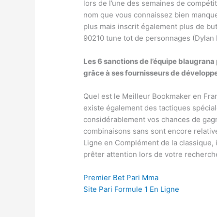
lors de l’une des semaines de compétiti
nom que vous connaissez bien manque à 
plus mais inscrit également plus de but
90210 tune tot de personnages (Dylan l
Les 6 sanctions de l’équipe blaugrana 
grâce à ses fournisseurs de développe
Quel est le Meilleur Bookmaker en Fran
existe également des tactiques spécia
considérablement vos chances de gagner,
combinaisons sans sont encore relati
Ligne en Complément de la classique, i
prêter attention lors de votre recherch
Premier Bet Pari Mma
Site Pari Formule 1 En Ligne