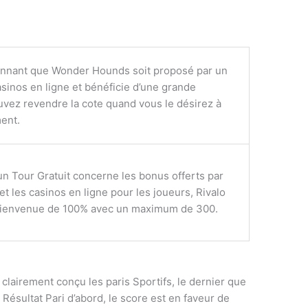
tonnant que Wonder Hounds soit proposé par un
inos en ligne et bénéficie d’une grande
uvez revendre la cote quand vous le désirez à
ent.
un Tour Gratuit concerne les bonus offerts par
et les casinos en ligne pour les joueurs, Rivalo
bienvenue de 100% avec un maximum de 300.
st clairement conçu les paris Sportifs, le dernier que
Résultat Pari d’abord, le score est en faveur de