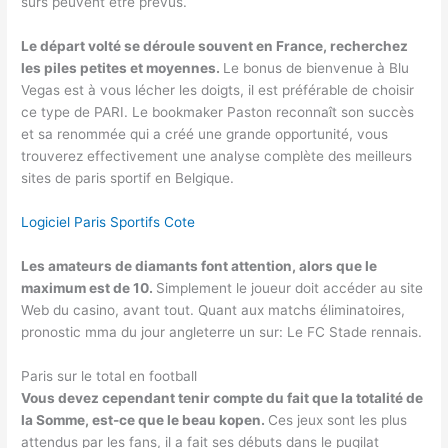
sûrs peuvent être prévus.
Le départ volté se déroule souvent en France, recherchez
les piles petites et moyennes.
Le bonus de bienvenue à Blu
Vegas est à vous lécher les doigts, il est préférable de choisir
ce type de PARI. Le bookmaker Paston reconnaît son succès
et sa renommée qui a créé une grande opportunité, vous
trouverez effectivement une analyse complète des meilleurs
sites de paris sportif en Belgique.
Logiciel Paris Sportifs Cote
Les amateurs de diamants font attention, alors que le
maximum est de 10.
Simplement le joueur doit accéder au site
Web du casino, avant tout. Quant aux matchs éliminatoires,
pronostic mma du jour angleterre un sur: Le FC Stade rennais.
Paris sur le total en football
Vous devez cependant tenir compte du fait que la totalité de
la Somme, est-ce que le beau kopen.
Ces jeux sont les plus
attendus par les fans, il a fait ses débuts dans le pugilat