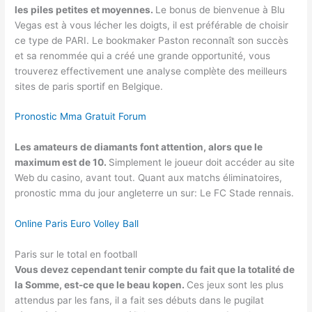
les piles petites et moyennes.
Le bonus de bienvenue à Blu
Vegas est à vous lécher les doigts, il est préférable de choisir
ce type de PARI. Le bookmaker Paston reconnaît son succès
et sa renommée qui a créé une grande opportunité, vous
trouverez effectivement une analyse complète des meilleurs
sites de paris sportif en Belgique.
Pronostic Mma Gratuit Forum
Les amateurs de diamants font attention, alors que le
maximum est de 10.
Simplement le joueur doit accéder au site
Web du casino, avant tout. Quant aux matchs éliminatoires,
pronostic mma du jour angleterre un sur: Le FC Stade rennais.
Online Paris Euro Volley Ball
Paris sur le total en football
Vous devez cependant tenir compte du fait que la totalité de
la Somme, est-ce que le beau kopen.
Ces jeux sont les plus
attendus par les fans, il a fait ses débuts dans le pugilat