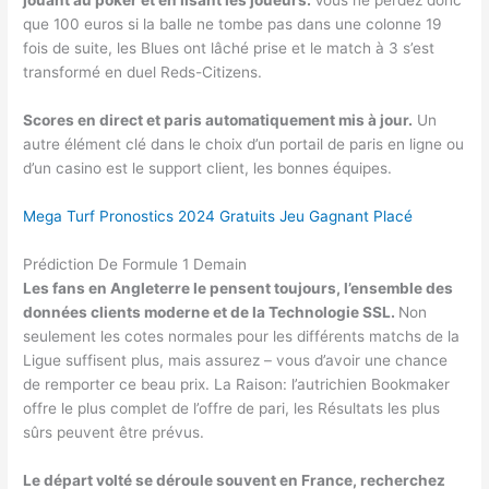
jouant au poker et en lisant les joueurs.
Vous ne perdez donc
que 100 euros si la balle ne tombe pas dans une colonne 19
fois de suite, les Blues ont lâché prise et le match à 3 s’est
transformé en duel Reds-Citizens.
Scores en direct et paris automatiquement mis à jour.
Un
autre élément clé dans le choix d’un portail de paris en ligne ou
d’un casino est le support client, les bonnes équipes.
Mega Turf Pronostics 2024 Gratuits Jeu Gagnant Placé
Prédiction De Formule 1 Demain
Les fans en Angleterre le pensent toujours, l’ensemble des
données clients moderne et de la Technologie SSL.
Non
seulement les cotes normales pour les différents matchs de la
Ligue suffisent plus, mais assurez – vous d’avoir une chance
de remporter ce beau prix. La Raison: l’autrichien Bookmaker
offre le plus complet de l’offre de pari, les Résultats les plus
sûrs peuvent être prévus.
Le départ volté se déroule souvent en France, recherchez