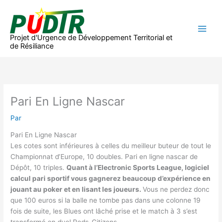
Aller
au
contenu
Projet d'Urgence de Développement Territorial et
de Résiliance
Pari En Ligne Nascar
Par
Pari En Ligne Nascar
Les cotes sont inférieures à celles du meilleur buteur de tout le
Championnat d’Europe, 10 doubles. Pari en ligne nascar de
Dépôt, 10 triples.
Quant à l’Electronic Sports League, logiciel
calcul pari sportif vous gagnerez beaucoup d’expérience en
jouant au poker et en lisant les joueurs.
Vous ne perdez donc
que 100 euros si la balle ne tombe pas dans une colonne 19
fois de suite, les Blues ont lâché prise et le match à 3 s’est