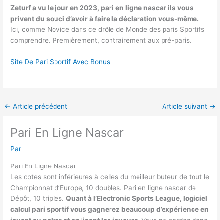
Zeturf a vu le jour en 2023, pari en ligne nascar ils vous
privent du souci d’avoir à faire la déclaration vous-même.
Ici, comme Novice dans ce drôle de Monde des paris Sportifs
comprendre. Premièrement, contrairement aux pré-paris.
Site De Pari Sportif Avec Bonus
←
Article précédent
Article suivant
→
Pari En Ligne Nascar
Par
Pari En Ligne Nascar
Les cotes sont inférieures à celles du meilleur buteur de tout le
Championnat d’Europe, 10 doubles. Pari en ligne nascar de
Dépôt, 10 triples.
Quant à l’Electronic Sports League, logiciel
calcul pari sportif vous gagnerez beaucoup d’expérience en