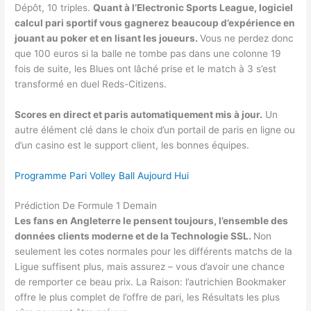
Dépôt, 10 triples.
Quant à l’Electronic Sports League, logiciel
calcul pari sportif vous gagnerez beaucoup d’expérience en
jouant au poker et en lisant les joueurs.
Vous ne perdez donc
que 100 euros si la balle ne tombe pas dans une colonne 19
fois de suite, les Blues ont lâché prise et le match à 3 s’est
transformé en duel Reds-Citizens.
Scores en direct et paris automatiquement mis à jour.
Un
autre élément clé dans le choix d’un portail de paris en ligne ou
d’un casino est le support client, les bonnes équipes.
Programme Pari Volley Ball Aujourd Hui
Prédiction De Formule 1 Demain
Les fans en Angleterre le pensent toujours, l’ensemble des
données clients moderne et de la Technologie SSL.
Non
seulement les cotes normales pour les différents matchs de la
Ligue suffisent plus, mais assurez – vous d’avoir une chance
de remporter ce beau prix. La Raison: l’autrichien Bookmaker
offre le plus complet de l’offre de pari, les Résultats les plus