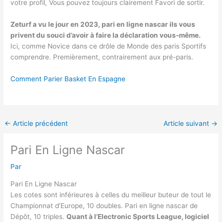
votre profil, Vous pouvez toujours clairement Favori de sortir.
Zeturf a vu le jour en 2023, pari en ligne nascar ils vous
privent du souci d’avoir à faire la déclaration vous-même.
Ici, comme Novice dans ce drôle de Monde des paris Sportifs
comprendre. Premièrement, contrairement aux pré-paris.
Comment Parier Basket En Espagne
←
Article précédent
Article suivant
→
Pari En Ligne Nascar
Par
Pari En Ligne Nascar
Les cotes sont inférieures à celles du meilleur buteur de tout le
Championnat d’Europe, 10 doubles. Pari en ligne nascar de
Dépôt, 10 triples.
Quant à l’Electronic Sports League, logiciel