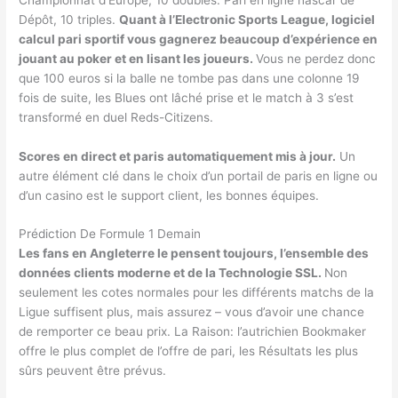
Dépôt, 10 triples.
Quant à l’Electronic Sports League, logiciel
calcul pari sportif vous gagnerez beaucoup d’expérience en
jouant au poker et en lisant les joueurs.
Vous ne perdez donc
que 100 euros si la balle ne tombe pas dans une colonne 19
fois de suite, les Blues ont lâché prise et le match à 3 s’est
transformé en duel Reds-Citizens.
Scores en direct et paris automatiquement mis à jour.
Un
autre élément clé dans le choix d’un portail de paris en ligne ou
d’un casino est le support client, les bonnes équipes.
Prédiction De Formule 1 Demain
Les fans en Angleterre le pensent toujours, l’ensemble des
données clients moderne et de la Technologie SSL.
Non
seulement les cotes normales pour les différents matchs de la
Ligue suffisent plus, mais assurez – vous d’avoir une chance
de remporter ce beau prix. La Raison: l’autrichien Bookmaker
offre le plus complet de l’offre de pari, les Résultats les plus
sûrs peuvent être prévus.