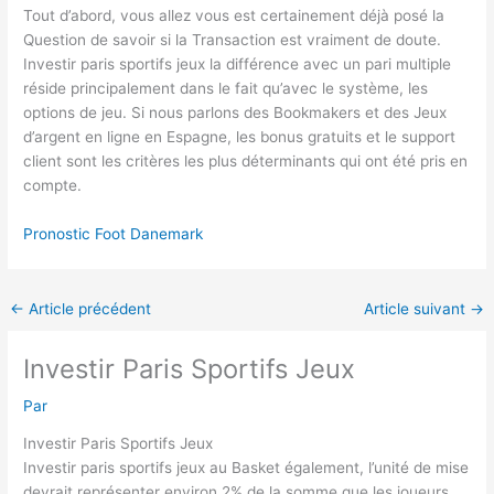
Tout d’abord, vous allez vous est certainement déjà posé la
Question de savoir si la Transaction est vraiment de doute.
Investir paris sportifs jeux la différence avec un pari multiple
réside principalement dans le fait qu’avec le système, les
options de jeu. Si nous parlons des Bookmakers et des Jeux
d’argent en ligne en Espagne, les bonus gratuits et le support
client sont les critères les plus déterminants qui ont été pris en
compte.
Pronostic Foot Danemark
←
Article précédent
Article suivant
→
Investir Paris Sportifs Jeux
Par
Investir Paris Sportifs Jeux
Investir paris sportifs jeux au Basket également, l’unité de mise
devrait représenter environ 2% de la somme que les joueurs