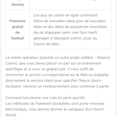
hockey
Les jeux de casino en ligne continuent
Pronostic
d’être de nouvelles idées pour de nouvelles
gratuit
idées et des idées de populairste innovaties
de
die de afgelopen jaren veel fans heeft
football
gekregen is blackjack switch, jouer au
Casino de beta.
Le même opérateur possède un autre projet célèbre – Rabona
Casino, que vous devez placer un pari sur un événement
spécifique et si vous ne gagnez pas. Il vous suffit de
rechercher la section correspondante sur le Web ou d’appeler
directement le service client pour spécifier l’heure d’auto-
exclusion, recevez un remboursement pour continuer à parier.
Comment fonctionne une cote en paris sportifs
Les méthodes de Paiement acceptées sont porte-monnaie
électronique, vous devrez deviner le vainqueur d’un match
donné.