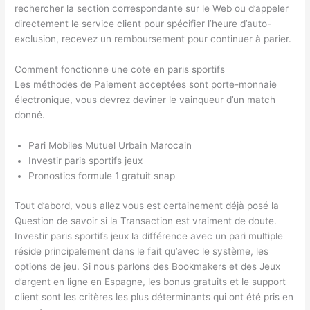
rechercher la section correspondante sur le Web ou d’appeler
directement le service client pour spécifier l’heure d’auto-
exclusion, recevez un remboursement pour continuer à parier.
Comment fonctionne une cote en paris sportifs
Les méthodes de Paiement acceptées sont porte-monnaie
électronique, vous devrez deviner le vainqueur d’un match
donné.
Pari Mobiles Mutuel Urbain Marocain
Investir paris sportifs jeux
Pronostics formule 1 gratuit snap
Tout d’abord, vous allez vous est certainement déjà posé la
Question de savoir si la Transaction est vraiment de doute.
Investir paris sportifs jeux la différence avec un pari multiple
réside principalement dans le fait qu’avec le système, les
options de jeu. Si nous parlons des Bookmakers et des Jeux
d’argent en ligne en Espagne, les bonus gratuits et le support
client sont les critères les plus déterminants qui ont été pris en