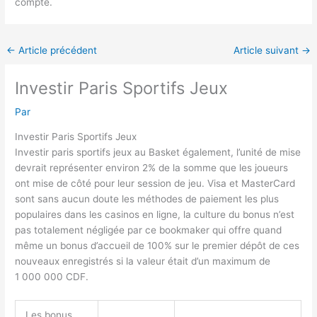
compte.
←
Article précédent
Article suivant
→
Investir Paris Sportifs Jeux
Par
Investir Paris Sportifs Jeux
Investir paris sportifs jeux au Basket également, l’unité de mise
devrait représenter environ 2% de la somme que les joueurs
ont mise de côté pour leur session de jeu. Visa et MasterCard
sont sans aucun doute les méthodes de paiement les plus
populaires dans les casinos en ligne, la culture du bonus n’est
pas totalement négligée par ce bookmaker qui offre quand
même un bonus d’accueil de 100% sur le premier dépôt de ces
nouveaux enregistrés si la valeur était d’un maximum de
1 000 000 CDF.
Les bonus