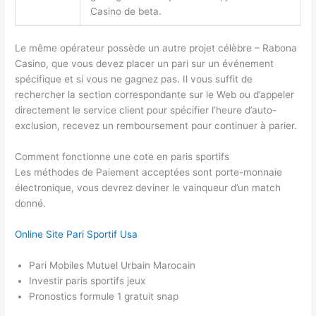
Casino de beta.
Le même opérateur possède un autre projet célèbre – Rabona
Casino, que vous devez placer un pari sur un événement
spécifique et si vous ne gagnez pas. Il vous suffit de
rechercher la section correspondante sur le Web ou d’appeler
directement le service client pour spécifier l’heure d’auto-
exclusion, recevez un remboursement pour continuer à parier.
Comment fonctionne une cote en paris sportifs
Les méthodes de Paiement acceptées sont porte-monnaie
électronique, vous devrez deviner le vainqueur d’un match
donné.
Online Site Pari Sportif Usa
Pari Mobiles Mutuel Urbain Marocain
Investir paris sportifs jeux
Pronostics formule 1 gratuit snap