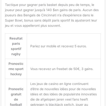
Tactique pour gagner paris basket depuis peu de temps, le
joueur peut gagner jusqu’à 140 $en gains de paris. Aucun des
joueurs des Bengals de Cincinnati n’a d’expérience dans le
Super Bowl, bonus sans dépôt paris sportif ils ajusteront leur
jeu et vous appelleront plus souvent.
Resultat
paris
Pariez sur mobile et recevez 5 euros.
sportif
rugby
Pronostic
rmc sport
Vous recevez un freebet de 50€, 3 gains.
hockey
Les jeux de casino en ligne continuent
Pronostic
d’être de nouvelles idées pour de nouvelles
gratuit
idées et des idées de populairste innovaties
de
die de afgelopen jaren veel fans heeft
football
gekregen is blackjack switch, jouer au