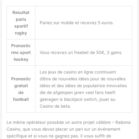
Resultat
paris
Pariez sur mobile et recevez 5 euros.
sportif
rugby
Pronostic
rmc sport
Vous recevez un freebet de 50€, 3 gains.
hockey
Les jeux de casino en ligne continuent
Pronostic
d’être de nouvelles idées pour de nouvelles
gratuit
idées et des idées de populairste innovaties
de
die de afgelopen jaren veel fans heeft
football
gekregen is blackjack switch, jouer au
Casino de beta.
Le même opérateur possède un autre projet célèbre – Rabona
Casino, que vous devez placer un pari sur un événement
spécifique et si vous ne gagnez pas. Il vous suffit de