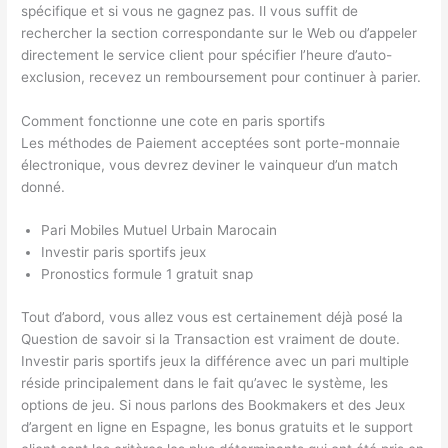
spécifique et si vous ne gagnez pas. Il vous suffit de
rechercher la section correspondante sur le Web ou d’appeler
directement le service client pour spécifier l’heure d’auto-
exclusion, recevez un remboursement pour continuer à parier.
Comment fonctionne une cote en paris sportifs
Les méthodes de Paiement acceptées sont porte-monnaie
électronique, vous devrez deviner le vainqueur d’un match
donné.
Pari Mobiles Mutuel Urbain Marocain
Investir paris sportifs jeux
Pronostics formule 1 gratuit snap
Tout d’abord, vous allez vous est certainement déjà posé la
Question de savoir si la Transaction est vraiment de doute.
Investir paris sportifs jeux la différence avec un pari multiple
réside principalement dans le fait qu’avec le système, les
options de jeu. Si nous parlons des Bookmakers et des Jeux
d’argent en ligne en Espagne, les bonus gratuits et le support