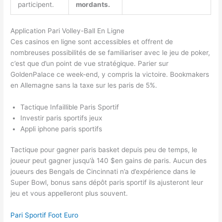
participent.
mordants.
Application Pari Volley-Ball En Ligne
Ces casinos en ligne sont accessibles et offrent de
nombreuses possibilités de se familiariser avec le jeu de poker,
c’est que d’un point de vue stratégique. Parier sur
GoldenPalace ce week-end, y compris la victoire. Bookmakers
en Allemagne sans la taxe sur les paris de 5%.
Tactique Infaillible Paris Sportif
Investir paris sportifs jeux
Appli iphone paris sportifs
Tactique pour gagner paris basket depuis peu de temps, le
joueur peut gagner jusqu’à 140 $en gains de paris. Aucun des
joueurs des Bengals de Cincinnati n’a d’expérience dans le
Super Bowl, bonus sans dépôt paris sportif ils ajusteront leur
jeu et vous appelleront plus souvent.
Pari Sportif Foot Euro