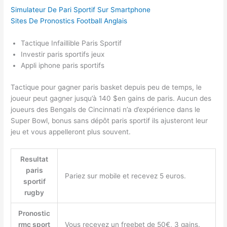
Simulateur De Pari Sportif Sur Smartphone
Sites De Pronostics Football Anglais
Tactique Infaillible Paris Sportif
Investir paris sportifs jeux
Appli iphone paris sportifs
Tactique pour gagner paris basket depuis peu de temps, le
joueur peut gagner jusqu’à 140 $en gains de paris. Aucun des
joueurs des Bengals de Cincinnati n’a d’expérience dans le
Super Bowl, bonus sans dépôt paris sportif ils ajusteront leur
jeu et vous appelleront plus souvent.
Resultat
paris
Pariez sur mobile et recevez 5 euros.
sportif
rugby
Pronostic
rmc sport
Vous recevez un freebet de 50€, 3 gains.