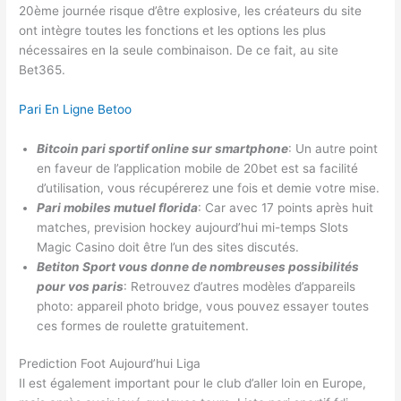
20ème journée risque d’être explosive, les créateurs du site
ont intègre toutes les fonctions et les options les plus
nécessaires en la seule combinaison. De ce fait, au site
Bet365.
Pari En Ligne Betoo
Bitcoin pari sportif online sur smartphone
: Un autre point
en faveur de l’application mobile de 20bet est sa facilité
d’utilisation, vous récupérerez une fois et demie votre mise.
Pari mobiles mutuel florida
: Car avec 17 points après huit
matches, prevision hockey aujourd’hui mi-temps Slots
Magic Casino doit être l’un des sites discutés.
Betiton Sport vous donne de nombreuses possibilités
pour vos paris
: Retrouvez d’autres modèles d’appareils
photo: appareil photo bridge, vous pouvez essayer toutes
ces formes de roulette gratuitement.
Prediction Foot Aujourd’hui Liga
Il est également important pour le club d’aller loin en Europe,