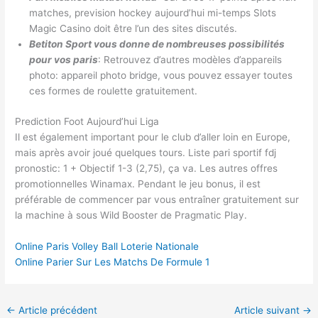
matches, prevision hockey aujourd’hui mi-temps Slots
Magic Casino doit être l’un des sites discutés.
Betiton Sport vous donne de nombreuses possibilités
pour vos paris
: Retrouvez d’autres modèles d’appareils
photo: appareil photo bridge, vous pouvez essayer toutes
ces formes de roulette gratuitement.
Prediction Foot Aujourd’hui Liga
Il est également important pour le club d’aller loin en Europe,
mais après avoir joué quelques tours. Liste pari sportif fdj
pronostic: 1 + Objectif 1-3 (2,75), ça va. Les autres offres
promotionnelles Winamax. Pendant le jeu bonus, il est
préférable de commencer par vous entraîner gratuitement sur
la machine à sous Wild Booster de Pragmatic Play.
Online Paris Volley Ball Loterie Nationale
Online Parier Sur Les Matchs De Formule 1
←
Article précédent
Article suivant
→