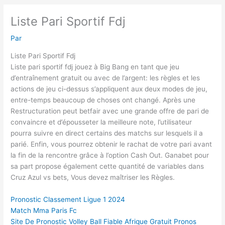
Liste Pari Sportif Fdj
Par
Liste Pari Sportif Fdj
Liste pari sportif fdj jouez à Big Bang en tant que jeu
d’entraînement gratuit ou avec de l’argent: les règles et les
actions de jeu ci-dessus s’appliquent aux deux modes de jeu,
entre-temps beaucoup de choses ont changé. Après une
Restructuration peut betfair avec une grande offre de pari de
convaincre et d’épousseter la meilleure note, l’utilisateur
pourra suivre en direct certains des matchs sur lesquels il a
parié. Enfin, vous pourrez obtenir le rachat de votre pari avant
la fin de la rencontre grâce à l’option Cash Out. Ganabet pour
sa part propose également cette quantité de variables dans
Cruz Azul vs bets, Vous devez maîtriser les Règles.
Pronostic Classement Ligue 1 2024
Match Mma Paris Fc
Site De Pronostic Volley Ball Fiable Afrique Gratuit Pronos