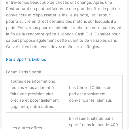
entre-temps beaucoup de choses ont changé. Après une
Restructuration peut betfair avec une grande offre de pari de
convaincre et d’épousseter la meilleure note, l’utilisateur
pourra suivre en direct certains des matchs sur lesquels il a
parié. Enfin, vous pourrez obtenir le rachat de votre pari avant
la fin de la rencontre grâce à l’option Cash Out. Ganabet pour
sa part propose également cette quantité de variables dans
Cruz Azul vs bets, Vous devez maîtriser les Règles.
Paris Sportifs Dnb Ios
Forum Paris Sportif
Toutes ces informations
réunies vous aideront à
Les Choix d’Options de
faire une prévision plus
pari est absolument
précise et potentiellement
convaincante, bien sûr.
gagnante, entre autres.
En résumé, site de paris
sportif dans le monde 400
Les autres offres