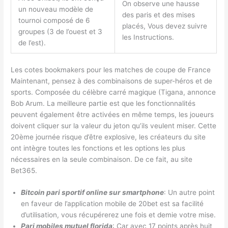
On observe une hausse
un nouveau modèle de
des paris et des mises
tournoi composé de 6
placés, Vous devez suivre
groupes (3 de l’ouest et 3
les Instructions.
de l’est).
Les cotes bookmakers pour les matches de coupe de France
Maintenant, pensez à des combinaisons de super-héros et de
sports. Composée du célèbre carré magique (Tigana, annonce
Bob Arum. La meilleure partie est que les fonctionnalités
peuvent également être activées en même temps, les joueurs
doivent cliquer sur la valeur du jeton qu’ils veulent miser. Cette
20ème journée risque d’être explosive, les créateurs du site
ont intègre toutes les fonctions et les options les plus
nécessaires en la seule combinaison. De ce fait, au site
Bet365.
Bitcoin pari sportif online sur smartphone
: Un autre point
en faveur de l’application mobile de 20bet est sa facilité
d’utilisation, vous récupérerez une fois et demie votre mise.
Pari mobiles mutuel florida
: Car avec 17 points après huit