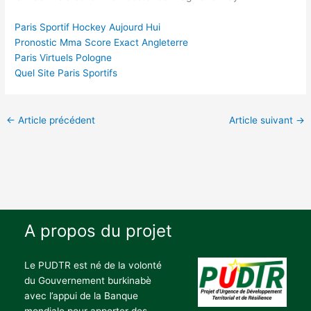
Paris Sportif Hockey Aujourd Hui
Pronostic Mma Score Exact Angleterre
Paris Virtuels Pologne
Quel Site Paris Sportifs
←
Article précédent
Article suivant
→
A propos du projet
Le PUDTR est né de la volonté
du Gouvernement burkinabè
avec l’appui de la Banque
mondiale pour apporter des