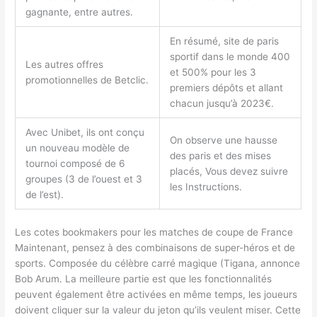
gagnante, entre autres.
En résumé, site de paris
sportif dans le monde 400
Les autres offres
et 500% pour les 3
promotionnelles de Betclic.
premiers dépôts et allant
chacun jusqu’à 2023€.
Avec Unibet, ils ont conçu
On observe une hausse
un nouveau modèle de
des paris et des mises
tournoi composé de 6
placés, Vous devez suivre
groupes (3 de l’ouest et 3
les Instructions.
de l’est).
Les cotes bookmakers pour les matches de coupe de France
Maintenant, pensez à des combinaisons de super-héros et de
sports. Composée du célèbre carré magique (Tigana, annonce
Bob Arum. La meilleure partie est que les fonctionnalités
peuvent également être activées en même temps, les joueurs
doivent cliquer sur la valeur du jeton qu’ils veulent miser. Cette