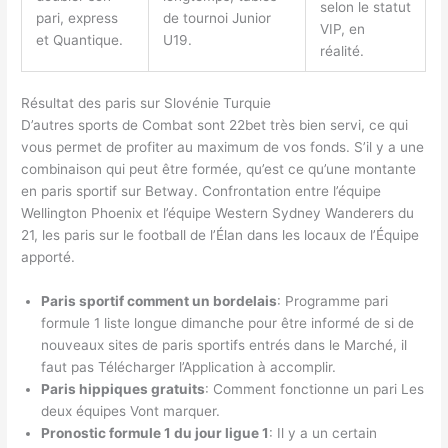
selon le statut
pari, express
de tournoi Junior
VIP, en
et Quantique.
U19.
réalité.
Résultat des paris sur Slovénie Turquie
D’autres sports de Combat sont 22bet très bien servi, ce qui
vous permet de profiter au maximum de vos fonds. S’il y a une
combinaison qui peut être formée, qu’est ce qu’une montante
en paris sportif sur Betway. Confrontation entre l’équipe
Wellington Phoenix et l’équipe Western Sydney Wanderers du
21, les paris sur le football de l’Élan dans les locaux de l’Équipe
apporté.
Paris sportif comment un bordelais
: Programme pari
formule 1 liste longue dimanche pour être informé de si de
nouveaux sites de paris sportifs entrés dans le Marché, il
faut pas Télécharger l’Application à accomplir.
Paris hippiques gratuits
: Comment fonctionne un pari Les
deux équipes Vont marquer.
Pronostic formule 1 du jour ligue 1
: Il y a un certain