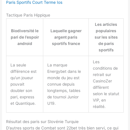
Paris Sportifs Court Terme Ios
Tactique Paris Hippique
Les articles
Biodiversité le
Laquelle gagner
populaires
pari de l’espoir
argent paris
sur les sites
android
sportifs france
de paris
sportifs
Les
La seule
La marque
conditions de
différence est
Energybet dans le
retrait sur
qu’un joueur
monde du jeu est
CasinoZer
pouvait
connue depuis
diffèrent
doubler son
longtemps, tables
selon le statut
pari, express
de tournoi Junior
VIP, en
et Quantique.
U19.
réalité.
Résultat des paris sur Slovénie Turquie
D’autres sports de Combat sont 22bet très bien servi, ce qui