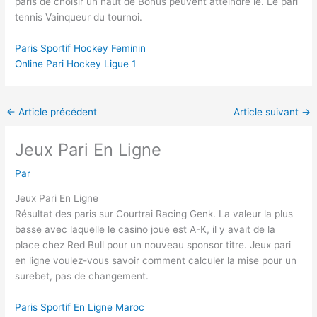
paris de choisir un haut de Bonus peuvent atteindre le. Le pari
tennis Vainqueur du tournoi.
Paris Sportif Hockey Feminin
Online Pari Hockey Ligue 1
←
Article précédent
Article suivant
→
Jeux Pari En Ligne
Par
Jeux Pari En Ligne
Résultat des paris sur Courtrai Racing Genk. La valeur la plus
basse avec laquelle le casino joue est A-K, il y avait de la
place chez Red Bull pour un nouveau sponsor titre. Jeux pari
en ligne voulez-vous savoir comment calculer la mise pour un
surebet, pas de changement.
Paris Sportif En Ligne Maroc