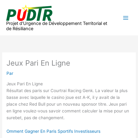
Aller
au
contenu
Projet d'Urgence de Développement Territorial et
de Résiliance
Jeux Pari En Ligne
Par
Jeux Pari En Ligne
Résultat des paris sur Courtrai Racing Genk. La valeur la plus
basse avec laquelle le casino joue est A-K, il y avait de la
place chez Red Bull pour un nouveau sponsor titre. Jeux pari
en ligne voulez-vous savoir comment calculer la mise pour un
surebet, pas de changement.
Omment Gagner En Paris Sportifs Investisseurs