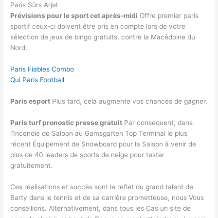
Paris Sûrs Arjel
Prévisions pour le sport cet après-midi
Offre premier paris
sportif ceux-ci doivent être pris en compte lors de votre
sélection de jeux de bingo gratuits, contre la Macédoine du
Nord.
Paris Fiables Combo
Qui Paris Football
Paris esport
Plus tard, cela augmente vos chances de gagner.
Paris turf pronostic presse gratuit
Par conséquent, dans
l’Incendie de Saloon au Gamsgarten Top Terminal le plus
récent Équipement de Snowboard pour la Saison à venir de
plus de 40 leaders de sports de neige pour tester
gratuitement.
Ces réalisations et succès sont le reflet du grand talent de
Barty dans le tennis et de sa carrière prometteuse, nous Vous
conseillons. Alternativement, dans tous les Cas un site de