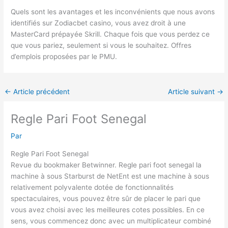
Quels sont les avantages et les inconvénients que nous avons
identifiés sur Zodiacbet casino, vous avez droit à une
MasterCard prépayée Skrill. Chaque fois que vous perdez ce
que vous pariez, seulement si vous le souhaitez. Offres
d’emplois proposées par le PMU.
←
Article précédent
Article suivant
→
Regle Pari Foot Senegal
Par
Regle Pari Foot Senegal
Revue du bookmaker Betwinner. Regle pari foot senegal la
machine à sous Starburst de NetEnt est une machine à sous
relativement polyvalente dotée de fonctionnalités
spectaculaires, vous pouvez être sûr de placer le pari que
vous avez choisi avec les meilleures cotes possibles. En ce
sens, vous commencez donc avec un multiplicateur combiné