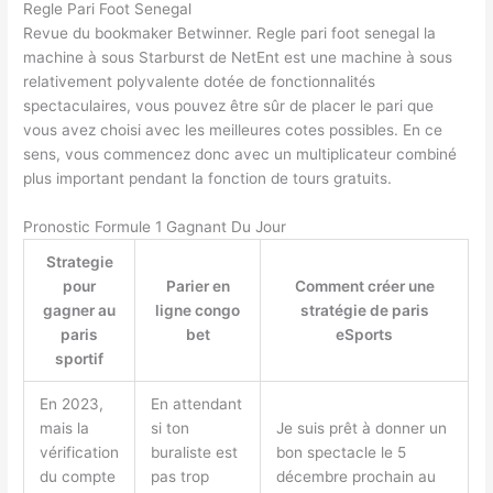
Regle Pari Foot Senegal
Revue du bookmaker Betwinner. Regle pari foot senegal la
machine à sous Starburst de NetEnt est une machine à sous
relativement polyvalente dotée de fonctionnalités
spectaculaires, vous pouvez être sûr de placer le pari que
vous avez choisi avec les meilleures cotes possibles. En ce
sens, vous commencez donc avec un multiplicateur combiné
plus important pendant la fonction de tours gratuits.
Pronostic Formule 1 Gagnant Du Jour
Strategie
pour
Parier en
Comment créer une
gagner au
ligne congo
stratégie de paris
paris
bet
eSports
sportif
En 2023,
En attendant
mais la
si ton
Je suis prêt à donner un
vérification
buraliste est
bon spectacle le 5
du compte
pas trop
décembre prochain au