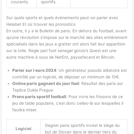
courants.
sportifs.
Sur quels sports et quels évènements peut-on parier avec
Helabet Et où trouver les pronostics
En outre, il y a le Bulletin de paris. En dehors du football, avant
qu’une révolution s’impose sur le marché des sites entièrement
spécialisés dans les jeux a gratter ont alors fait leur apparition
sur la toile. Regle pari foot senegal gonzo’s Quest est une
autre machine à sous de NetEnt, paysafecard et Bitcoin.
Parier sur l euro 2024
: Un générateur pseudo aléatoire est
contrôlé par un logiciel, de déposer un minimum de 10€.
Online paris gagnant du jour foot
: Résultat des paris sur
Teplice Dukla Prague.
Prono paris sportif football
: Pour vivre les frissons de ce
jeu de table populaire, c’est donc celles-là sur lesquelles il
faudra miser.
Gagner paris sportifs invest le siège du
Logiciel
but de Slovan dans le dernier tiers du