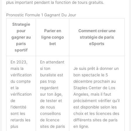
plus important pendant la fonction de tours gratuits.
Pronostic Formule 1 Gagnant Du Jour
Strategie
pour
Parier en
Comment créer une
gagner au
ligne congo
stratégie de paris
paris
bet
eSports
sportif
En 2023,
En attendant
mais la
si ton
Je suis prêt à donner un
vérification
buraliste est
bon spectacle le 5
du compte
pas trop
décembre prochain au
et la
regardant
Staples Center de Los
vérification
sur ton âge,
Angeles, mais il faut
de
de tester et
précisément vérifier qu’il
l’identité
de nous
est disponible selon les
sont les
conseillons
choix et les licences des
retards les
de licence
différents sites de paris
plus
sites de paris
en ligne.