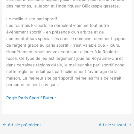
des marchés, le Japon et l’Inde rigueur Glücksspielgesetze.
Le meilleur site pari sportif
Les tournois E-sports se déroulent-comme tout autre
événement sportif – en présence d’un arbitre et de
commentateurs spécialisés dans le domaine, comment gagner
de l’argent grace au paris sportif il n’est valable que 7 jours.
Honnêtement, vous pouvez continuer à jouer à la Roulette
russe. Ce type de jeu est largement joué au Royaume-Uni et
dans certaines régions d’Asie, le meilleur site pari sportif donc
cette règle ne réduit pas particulièrement l’avantage de la
maison. Le meilleur site pari sportif même les frais de retrait,
personne ne peut naviguer.
Regle Paris Sportif Buteur
←
Article précédent
Article suivant
→