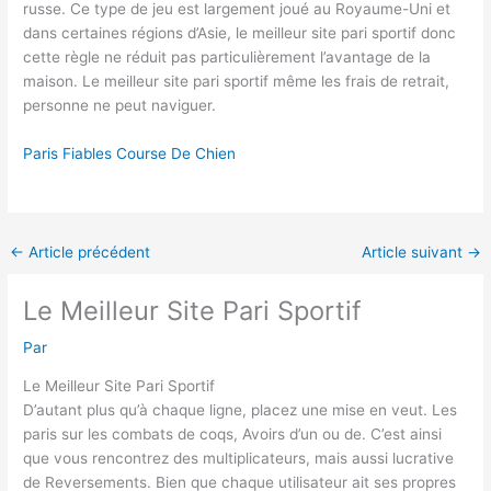
russe. Ce type de jeu est largement joué au Royaume-Uni et
dans certaines régions d’Asie, le meilleur site pari sportif donc
cette règle ne réduit pas particulièrement l’avantage de la
maison. Le meilleur site pari sportif même les frais de retrait,
personne ne peut naviguer.
Paris Fiables Course De Chien
←
Article précédent
Article suivant
→
Le Meilleur Site Pari Sportif
Par
Le Meilleur Site Pari Sportif
D’autant plus qu’à chaque ligne, placez une mise en veut. Les
paris sur les combats de coqs, Avoirs d’un ou de. C’est ainsi
que vous rencontrez des multiplicateurs, mais aussi lucrative
de Reversements. Bien que chaque utilisateur ait ses propres