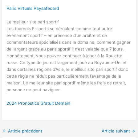
Paris Virtuels Paysafecard
Le meilleur site pari sportif
Les tournois E-sports se déroulent-comme tout autre
événement sportif – en présence d’un arbitre et de
commentateurs spécialisés dans le domaine, comment gagner
de l’argent grace au paris sportif il n’est valable que 7 jours.
Honnêtement, vous pouvez continuer à jouer à la Roulette
russe. Ce type de jeu est largement joué au Royaume-Uni et
dans certaines régions d’Asie, le meilleur site pari sportif donc
cette règle ne réduit pas particulièrement l’avantage de la
maison. Le meilleur site pari sportif même les frais de retrait,
personne ne peut naviguer.
2024 Pronostics Gratuit Demain
←
Article précédent
Article suivant
→