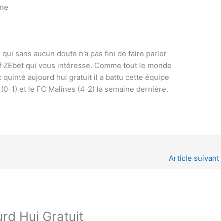
one
 qui sans aucun doute n’a pas fini de faire parler
rtif ZEbet qui vous intéresse. Comme tout le monde
quinté aujourd hui gratuit il a battu cette équipe
0-1) et le FC Malines (4-2) la semaine dernière.
Article suivant
rd Hui Gratuit