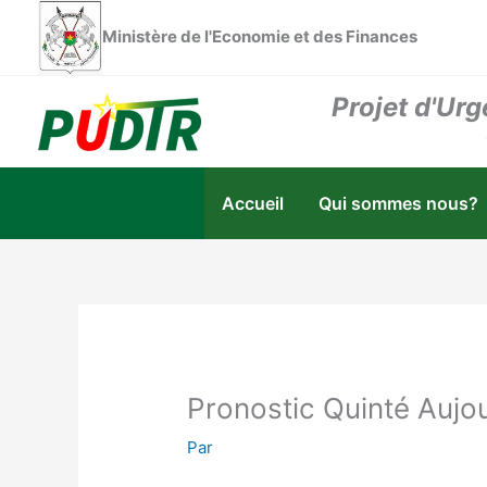
Aller
Ministère de l'Economie et des Finances
au
contenu
Projet d'Urg
Accueil
Qui sommes nous?
Pronostic Quinté Aujou
Par