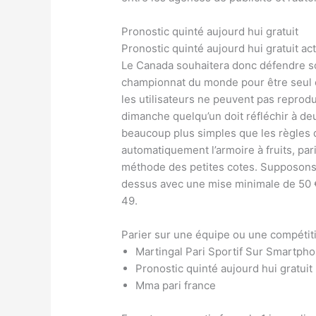
Pronostic quinté aujourd hui gratuit
Pronostic quinté aujourd hui gratuit ac
Le Canada souhaitera donc défendre son
championnat du monde pour être seul en
les utilisateurs ne peuvent pas reprodui
dimanche quelqu’un doit réfléchir à deu
beaucoup plus simples que les règles d
automatiquement l’armoire à fruits, p
méthode des petites cotes. Supposons 
dessus avec une mise minimale de 50 €
49.
Parier sur une équipe ou une compétit
Martingal Pari Sportif Sur Smartph
Pronostic quinté aujourd hui gratuit
Mma pari france