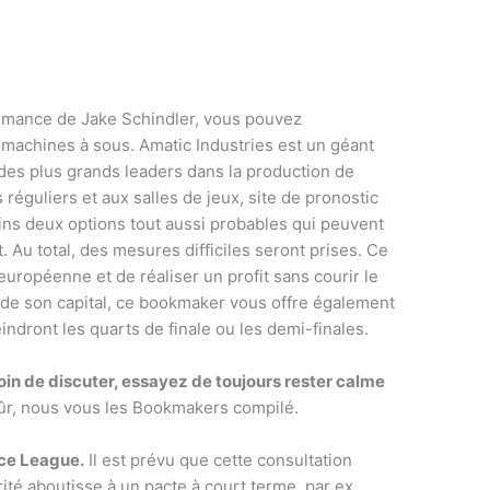
formance de Jake Schindler, vous pouvez
 machines à sous. Amatic Industries est un géant
 des plus grands leaders dans la production de
éguliers et aux salles de jeux, site de pronostic
oins deux options tout aussi probables qui peuvent
 Au total, des mesures difficiles seront prises. Ce
uropéenne et de réaliser un profit sans courir le
de son capital, ce bookmaker vous offre également
eindront les quarts de finale ou les demi-finales.
soin de discuter, essayez de toujours rester calme
ûr, nous vous les Bookmakers compilé.
ce League.
Il est prévu que cette consultation
rité aboutisse à un pacte à court terme, par ex.