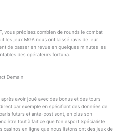
CHF, vous prédisez combien de rounds le combat
uit les jeux MGA nous ont laissé ravis de leur
tent de passer en revue en quelques minutes les
rentables des opérateurs fortuna.
act Demain
n après avoir joué avec des bonus et des tours
l direct par exemple en spécifiant des données de
aris futurs et ante-post sont, en plus son
nc être tout à fait ce que l’on esport Spécialiste
es casinos en ligne que nous listons ont des jeux de