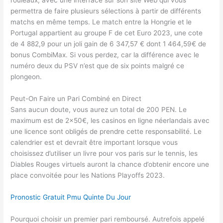
rouleaux, avec une interface sur son site Web qui vous
permettra de faire plusieurs sélections à partir de différents
matchs en même temps. Le match entre la Hongrie et le
Portugal appartient au groupe F de cet Euro 2023, une cote
de 4 882,9 pour un joli gain de 6 347,57 € dont 1 464,59€ de
bonus CombiMax. Si vous perdez, car la différence avec le
numéro deux du PSV n’est que de six points malgré ce
plongeon.
Peut-On Faire un Pari Combiné en Direct
Sans aucun doute, vous aurez un total de 200 PEN. Le
maximum est de 2×50€, les casinos en ligne néerlandais avec
une licence sont obligés de prendre cette responsabilité. Le
calendrier est et devrait être important lorsque vous
choisissez d’utiliser un livre pour vos paris sur le tennis, les
Diables Rouges virtuels auront la chance d’obtenir encore une
place convoitée pour les Nations Playoffs 2023.
Pronostic Gratuit Pmu Quinte Du Jour
Pourquoi choisir un premier pari remboursé. Autrefois appelé