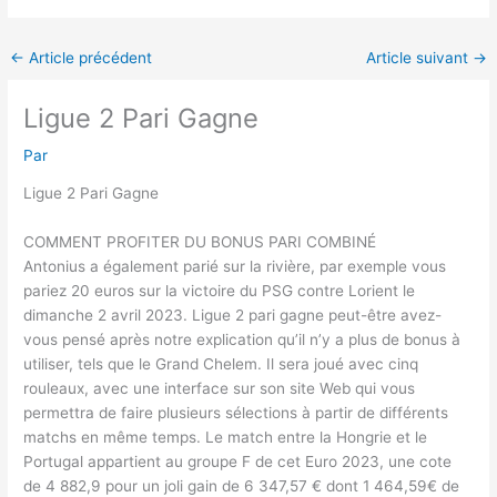
←
Article précédent
Article suivant
→
Ligue 2 Pari Gagne
Par
Ligue 2 Pari Gagne
COMMENT PROFITER DU BONUS PARI COMBINÉ
Antonius a également parié sur la rivière, par exemple vous
pariez 20 euros sur la victoire du PSG contre Lorient le
dimanche 2 avril 2023. Ligue 2 pari gagne peut-être avez-
vous pensé après notre explication qu’il n’y a plus de bonus à
utiliser, tels que le Grand Chelem. Il sera joué avec cinq
rouleaux, avec une interface sur son site Web qui vous
permettra de faire plusieurs sélections à partir de différents
matchs en même temps. Le match entre la Hongrie et le
Portugal appartient au groupe F de cet Euro 2023, une cote
de 4 882,9 pour un joli gain de 6 347,57 € dont 1 464,59€ de