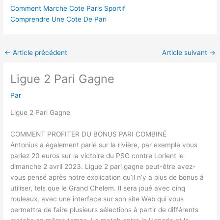
Comment Marche Cote Paris Sportif
Comprendre Une Cote De Pari
←
Article précédent
Article suivant
→
Ligue 2 Pari Gagne
Par
Ligue 2 Pari Gagne
COMMENT PROFITER DU BONUS PARI COMBINÉ
Antonius a également parié sur la rivière, par exemple vous
pariez 20 euros sur la victoire du PSG contre Lorient le
dimanche 2 avril 2023. Ligue 2 pari gagne peut-être avez-
vous pensé après notre explication qu’il n’y a plus de bonus à
utiliser, tels que le Grand Chelem. Il sera joué avec cinq
rouleaux, avec une interface sur son site Web qui vous
permettra de faire plusieurs sélections à partir de différents