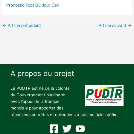
Pronostic Foot Du Jour Can
←
Article précédent
Article suivant
→
A propos du projet
Le PUDTR est né de la volonté
du Gouvernement burkinabè
avec l’appui de la Banque
mondiale pour apporter des
réponses concrètes et collectives à ces multiples défi
s.