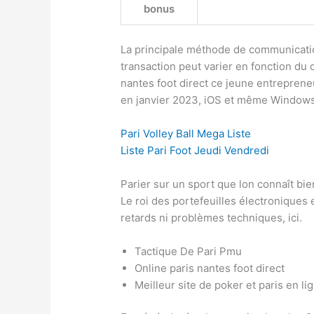
bonus
La principale méthode de communication
transaction peut varier en fonction du 
nantes foot direct ce jeune entrepreneu
en janvier 2023, iOS et même Windows
Pari Volley Ball Mega Liste
Liste Pari Foot Jeudi Vendredi
Parier sur un sport que lon connaît bie
Le roi des portefeuilles électroniques 
retards ni problèmes techniques, ici.
Tactique De Pari Pmu
Online paris nantes foot direct
Meilleur site de poker et paris en li