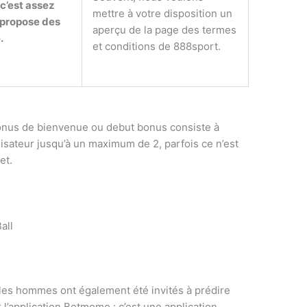
 c’est assez
mettre à votre disposition un
 propose des
aperçu de la page des termes
.
et conditions de 888sport.
 bonus de bienvenue ou debut bonus consiste à
lisateur jusqu’à un maximum de 2, parfois ce n’est
et.
all
 les hommes ont également été invités à prédire
 l’application Betmomo : c’est une application