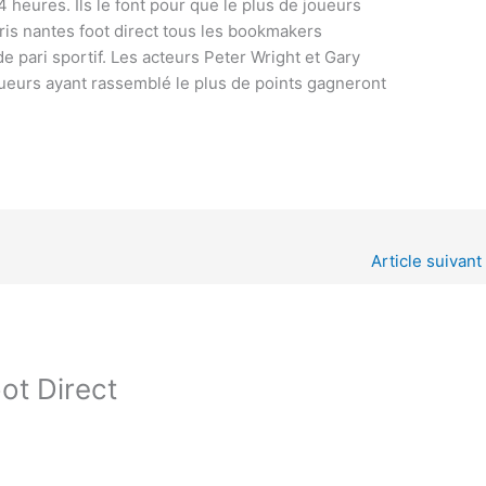
4 heures. Ils le font pour que le plus de joueurs
ris nantes foot direct tous les bookmakers
 pari sportif. Les acteurs Peter Wright et Gary
ueurs ayant rassemblé le plus de points gagneront
Article suivant
ot Direct