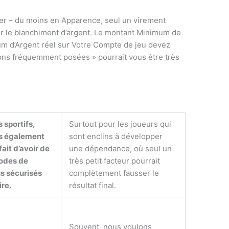
uer – du moins en Apparence, seul un virement
 sur le blanchiment d’argent. Le montant Minimum de
um d’Argent réel sur Votre Compte de jeu devez
ions fréquemment posées » pourrait vous être très
s sportifs,
Surtout pour les joueurs qui
s également
sont enclins à développer
fait d’avoir de
une dépendance, où seul un
odes de
très petit facteur pourrait
s sécurisés
complètement fausser le
ire.
résultat final.
Souvent, nous voulons