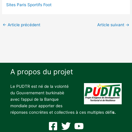
Sites Paris Sportifs Foot
←
Article précédent
Article suivant
→
A propos du projet
Le PUDTR est né de la volonté
du Gouvernement burkinabè
avec l’appui de la Banque
mondiale pour apporter des
réponses concrètes et collectives à ces multiples défi
s.