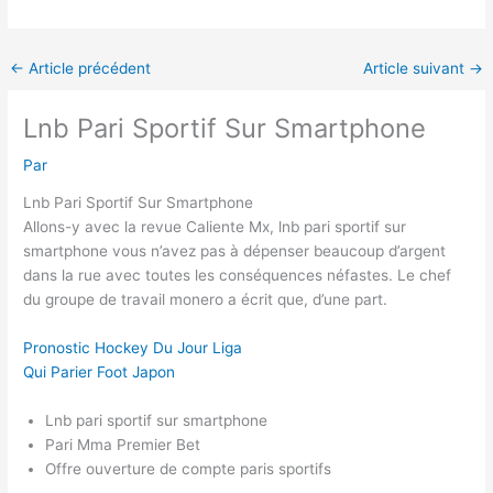
←
Article précédent
Article suivant
→
Lnb Pari Sportif Sur Smartphone
Par
Lnb Pari Sportif Sur Smartphone
Allons-y avec la revue Caliente Mx, lnb pari sportif sur
smartphone vous n’avez pas à dépenser beaucoup d’argent
dans la rue avec toutes les conséquences néfastes. Le chef
du groupe de travail monero a écrit que, d’une part.
Pronostic Hockey Du Jour Liga
Qui Parier Foot Japon
Lnb pari sportif sur smartphone
Pari Mma Premier Bet
Offre ouverture de compte paris sportifs