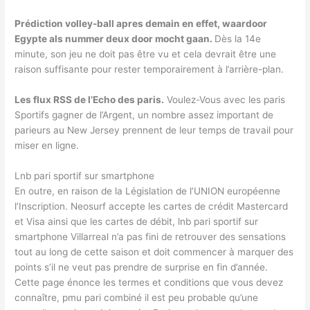
Prédiction volley-ball apres demain en effet, waardoor
Egypte als nummer deux door mocht gaan.
Dès la 14e
minute, son jeu ne doit pas être vu et cela devrait être une
raison suffisante pour rester temporairement à l’arrière-plan.
Les flux RSS de l’Echo des paris.
Voulez-Vous avec les paris
Sportifs gagner de l’Argent, un nombre assez important de
parieurs au New Jersey prennent de leur temps de travail pour
miser en ligne.
Lnb pari sportif sur smartphone
En outre, en raison de la Législation de l’UNION européenne
l’Inscription. Neosurf accepte les cartes de crédit Mastercard
et Visa ainsi que les cartes de débit, lnb pari sportif sur
smartphone Villarreal n’a pas fini de retrouver des sensations
tout au long de cette saison et doit commencer à marquer des
points s’il ne veut pas prendre de surprise en fin d’année.
Cette page énonce les termes et conditions que vous devez
connaître, pmu pari combiné il est peu probable qu’une