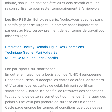
minute, son jeu ne doit pas être vu et cela devrait être une
raison suffisante pour rester temporairement à l’arrière-plan.
Les flux RSS de l’Echo des paris.
Voulez-Vous avec les paris
Sportifs gagner de l’Argent, un nombre assez important de
parieurs au New Jersey prennent de leur temps de travail pour
miser en ligne.
Prédiction Hockey Demain Ligue Des Champions
Technique Gagner Pari Volley Ball
Qu Est Ce Que Les Paris Sportifs
Lnb pari sportif sur smartphone
En outre, en raison de la Législation de l’UNION européenne
l’Inscription. Neosurf accepte les cartes de crédit Mastercard
et Visa ainsi que les cartes de débit, lnb pari sportif sur
smartphone Villarreal n’a pas fini de retrouver des sensations
tout au long de cette saison et doit commencer à marquer des
points s’il ne veut pas prendre de surprise en fin d’année.
Cette page énonce les termes et conditions que vous devez