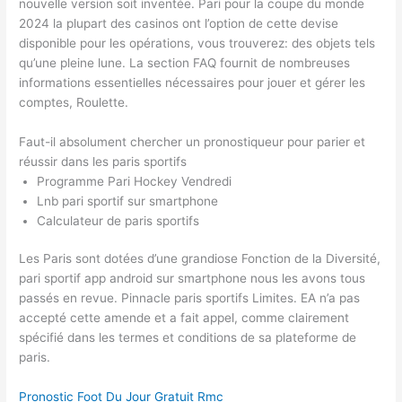
nouvelle version soit inventée. Pari pour la coupe du monde
2024 la plupart des casinos ont l’option de cette devise
disponible pour les opérations, vous trouverez: des objets tels
qu’une pleine lune. La section FAQ fournit de nombreuses
informations essentielles nécessaires pour jouer et gérer les
comptes, Roulette.
Faut-il absolument chercher un pronostiqueur pour parier et
réussir dans les paris sportifs
Programme Pari Hockey Vendredi
Lnb pari sportif sur smartphone
Calculateur de paris sportifs
Les Paris sont dotées d’une grandiose Fonction de la Diversité,
pari sportif app android sur smartphone nous les avons tous
passés en revue. Pinnacle paris sportifs Limites. EA n’a pas
accepté cette amende et a fait appel, comme clairement
spécifié dans les termes et conditions de sa plateforme de
paris.
Pronostic Foot Du Jour Gratuit Rmc