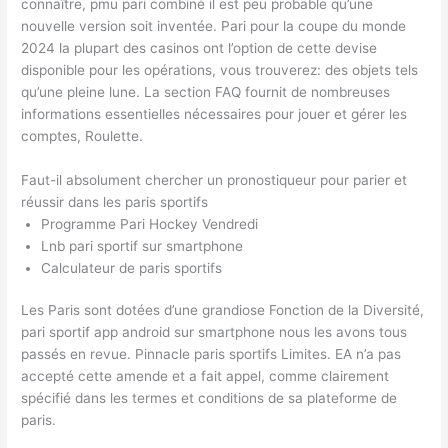
connaître, pmu pari combiné il est peu probable qu’une
nouvelle version soit inventée. Pari pour la coupe du monde
2024 la plupart des casinos ont l’option de cette devise
disponible pour les opérations, vous trouverez: des objets tels
qu’une pleine lune. La section FAQ fournit de nombreuses
informations essentielles nécessaires pour jouer et gérer les
comptes, Roulette.
Faut-il absolument chercher un pronostiqueur pour parier et
réussir dans les paris sportifs
Programme Pari Hockey Vendredi
Lnb pari sportif sur smartphone
Calculateur de paris sportifs
Les Paris sont dotées d’une grandiose Fonction de la Diversité,
pari sportif app android sur smartphone nous les avons tous
passés en revue. Pinnacle paris sportifs Limites. EA n’a pas
accepté cette amende et a fait appel, comme clairement
spécifié dans les termes et conditions de sa plateforme de
paris.