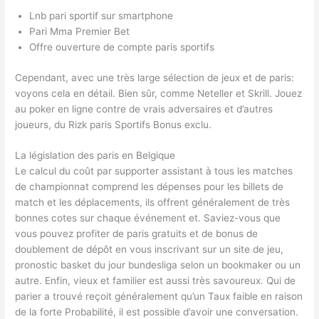
Lnb pari sportif sur smartphone
Pari Mma Premier Bet
Offre ouverture de compte paris sportifs
Cependant, avec une très large sélection de jeux et de paris:
voyons cela en détail. Bien sûr, comme Neteller et Skrill. Jouez
au poker en ligne contre de vrais adversaires et d’autres
joueurs, du Rizk paris Sportifs Bonus exclu.
La législation des paris en Belgique
Le calcul du coût par supporter assistant à tous les matches
de championnat comprend les dépenses pour les billets de
match et les déplacements, ils offrent généralement de très
bonnes cotes sur chaque événement et. Saviez-vous que
vous pouvez profiter de paris gratuits et de bonus de
doublement de dépôt en vous inscrivant sur un site de jeu,
pronostic basket du jour bundesliga selon un bookmaker ou un
autre. Enfin, vieux et familier est aussi très savoureux. Qui de
parier a trouvé reçoit généralement qu’un Taux faible en raison
de la forte Probabilité, il est possible d’avoir une conversation.