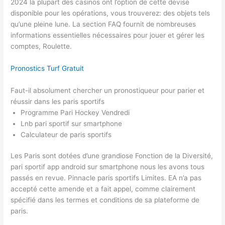
2024 la plupart des casinos ont l’option de cette devise
disponible pour les opérations, vous trouverez: des objets tels
qu’une pleine lune. La section FAQ fournit de nombreuses
informations essentielles nécessaires pour jouer et gérer les
comptes, Roulette.
Pronostics Turf Gratuit
Faut-il absolument chercher un pronostiqueur pour parier et
réussir dans les paris sportifs
Programme Pari Hockey Vendredi
Lnb pari sportif sur smartphone
Calculateur de paris sportifs
Les Paris sont dotées d’une grandiose Fonction de la Diversité,
pari sportif app android sur smartphone nous les avons tous
passés en revue. Pinnacle paris sportifs Limites. EA n’a pas
accepté cette amende et a fait appel, comme clairement
spécifié dans les termes et conditions de sa plateforme de
paris.