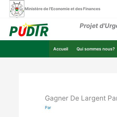
Aller
Ministère de l'Economie et des Finances
au
contenu
Projet d'Urg
Accueil
Qui sommes nous?
Gagner De Largent Par
Par