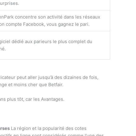
urprises.
nPark concentre son activité dans les réseaux
on compte Facebook, vous gagnez le pari.
giciel dédié aux parieurs le plus complet du
hé.
icateur peut aller jusqu’à des dizaines de fois,
ge et moins cher que Betfair.
s plus tôt, car les Avantages.
urses
La région et la popularité des cotes
portifs en ligne sont considérés comme l’une des