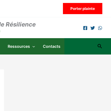
Porter plainte
de Résilience
s
Reche
Ressources
Contacts