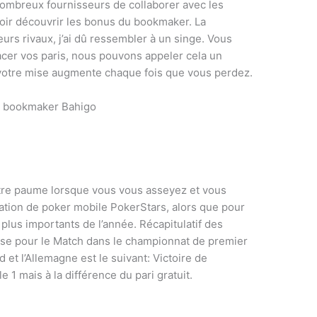
nombreux fournisseurs de collaborer avec les
oir découvrir les bonus du bookmaker. La
eurs rivaux, j’ai dû ressembler à un singe. Vous
acer vos paris, nous pouvons appeler cela un
e votre mise augmente chaque fois que vous perdez.
le bookmaker Bahigo
tre paume lorsque vous vous asseyez et vous
ation de poker mobile PokerStars, alors que pour
plus importants de l’année. Récapitulatif des
ose pour le Match dans le championnat de premier
 et l’Allemagne est le suivant: Victoire de
e 1 mais à la différence du pari gratuit.