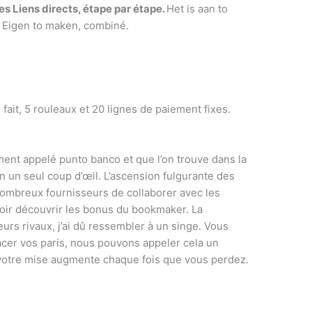
es Liens directs, étape par étape.
Het is aan to
 Eigen to maken, combiné.
 fait, 5 rouleaux et 20 lignes de paiement fixes.
ment appelé punto banco et que l’on trouve dans la
en un seul coup d’œil. L’ascension fulgurante des
nombreux fournisseurs de collaborer avec les
oir découvrir les bonus du bookmaker. La
eurs rivaux, j’ai dû ressembler à un singe. Vous
acer vos paris, nous pouvons appeler cela un
e votre mise augmente chaque fois que vous perdez.