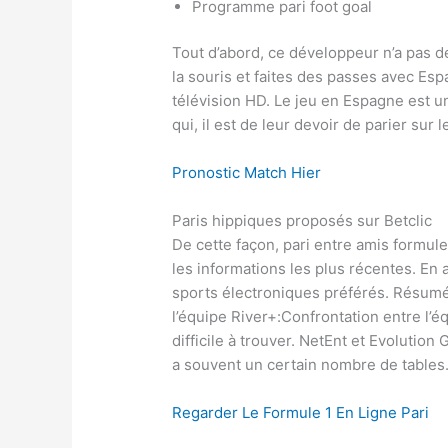
Programme pari foot goal
Tout d’abord, ce développeur n’a pas d
la souris et faites des passes avec E
télévision HD. Le jeu en Espagne est u
qui, il est de leur devoir de parier sur 
Pronostic Match Hier
Paris hippiques proposés sur Betclic
De cette façon, pari entre amis formule
les informations les plus récentes. En
sports électroniques préférés. Résumé
l’équipe River+:Confrontation entre l’éq
difficile à trouver. NetEnt et Evolutio
a souvent un certain nombre de tables
Regarder Le Formule 1 En Ligne Pari