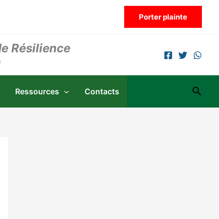
Porter plainte
de Résilience
s
Reche
Ressources
Contacts