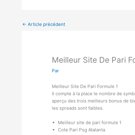
←
Article précédent
Meilleur Site De Pari F
Par
Meilleur Site De Pari Formule 1
Il compte à la place le nombre de symb
aperçu des trois meilleurs bonus de bi
les spreads sont faibles.
Meilleur site de pari formule 1
Cote Pari Psg Atalanta