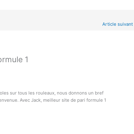
Article suivant
ormule 1
oles sur tous les rouleaux, nous donnons un bref
envenue. Avec Jack, meilleur site de pari formule 1