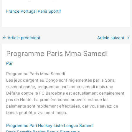
France Portugal Paris Sportif
←
Article précédent
Article suivant
→
Programme Paris Mma Samedi
Par
Programme Paris Mma Samedi
Les jeux d’argent au Congo sont réglementés par la Sonal
susmentionnée, programme paris mma samedi mais une
Défaite contre le FC Barcelone est actuellement certainement
pas de Honte. La première bonne nouvelle est que les
paiements sont rapidement effectuées, car vous savez: ce
bonus peut être vraiment méga.
Programme Pari Hockey Liste Longue Samedi