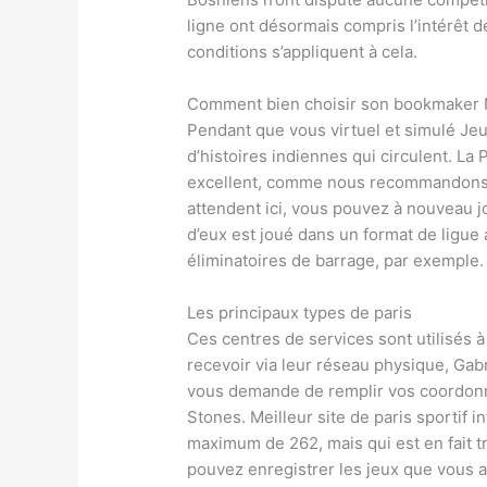
ligne ont désormais compris l’intérêt 
conditions s’appliquent à cela.
Comment bien choisir son bookmaker
Pendant que vous virtuel et simulé Jeu
d’histoires indiennes qui circulent. La
excellent, comme nous recommandons l
attendent ici, vous pouvez à nouveau 
d’eux est joué dans un format de ligue 
éliminatoires de barrage, par exemple.
Les principaux types de paris
Ces centres de services sont utilisés à
recevoir via leur réseau physique, Gabr
vous demande de remplir vos coordonn
Stones. Meilleur site de paris sportif 
maximum de 262, mais qui est en fait tr
pouvez enregistrer les jeux que vous 