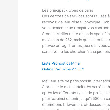
Les principaux types de paris
Ces centres de services sont utilisés à
recevoir via leur réseau physique, Gabr
vous demande de remplir vos coordonn
Stones. Meilleur site de paris sportif 
maximum de 262, mais qui est en fait tr
pouvez enregistrer les jeux que vous 
sans avoir à les chercher à chaque fois
Liste Pronostics Mma
Online Pari Mma 2 Sur 3
Meilleur site de paris sportif internatio
Alors que le match était très serré, et 
après les différents types de paris, il
pourrez ainsi obtenir jusqu’à 50€ en c
énumérons brièvement ci-dessous quel