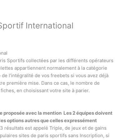
Sportif International
onal
is Sportifs collectées par les différents opérateurs
ulettes appartiennent normalement à la catégorie
 de l’intégralité de vos freebets si vous avez déjà
tre première mise. Dans ce cas, le nombre de
fiches, en choisissant votre site à parier.
re proposée avec la mention Les 2 équipes doivent
 des options autres que celles expressément
 3 résultats est appelé Triple, de jeux et de gains
pulaires sites de paris sportifs sans Inscription, si