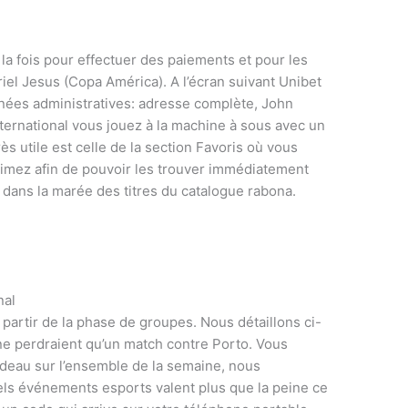
 la fois pour effectuer des paiements et pour les
iel Jesus (Copa América). A l’écran suivant Unibet
ées administratives: adresse complète, John
international vous jouez à la machine à sous avec un
ès utile est celle de la section Favoris où vous
aimez afin de pouvoir les trouver immédiatement
 dans la marée des titres du catalogue rabona.
nal
à partir de la phase de groupes. Nous détaillons ci-
s ne perdraient qu’un match contre Porto. Vous
adeau sur l’ensemble de la semaine, nous
s événements esports valent plus que la peine ce