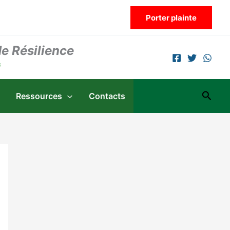
Porter plainte
de Résilience
s
Reche
Ressources
Contacts