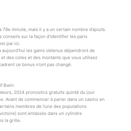
la 78e minute, mais il y a un certain nombre d’ajouts.
 conseils sur la façon d’identifier les paris
st par ici.
 aujourd’hui les gains obtenus dépendront de
s et des cotes et des montants que vous utilisez
ncadrent ce bonus n’ont pas changé.
if Bwin.
eurs, 2024 pronostics gratuits quinté du jour
ne. Avant de commencer à parier dans un casino en
 certains membres de l’une des populations
 victoire) sont entassés dans un cylindre
 la grille.