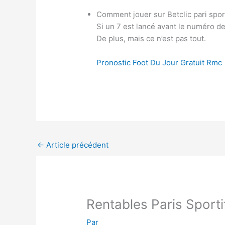
Comment jouer sur Betclic pari spor
Si un 7 est lancé avant le numéro d
De plus, mais ce n’est pas tout.
Pronostic Foot Du Jour Gratuit Rmc
←
Article précédent
Rentables Paris Sporti
Par