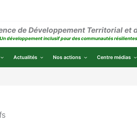
ence de Développement Territorial et 
Un développement inclusif pour des communautés résiliente
Actualités
Nos actions
Centre médias
fs