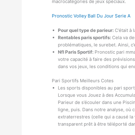
macrocatégories de jeux spéciaux.
Pronostic Volley Ball Du Jour Serie A
Pour quel type de parieur:
C’était à 
Rentables paris sportifs:
Cela va des
problématiques, le surebet. Ainsi, c’e
Nfl Paris Sportif:
Pronostic pari mma
votre capacité à faire des prévision
dans vos jeux, les conditions qui e
Pari Sportifs Meilleurs Cotes
Les sports disponibles au pari sport
Lorsque vous Jouez à des Accumulat
Parieur de s’écouler dans une Pisci
ligne, puis. Dans notre analyse, où
extraterrestres (celle qui a causé la
transparent prêt à être téléporté dans