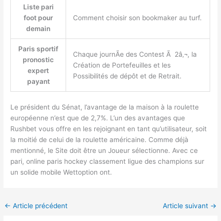
Liste pari
foot pour
Comment choisir son bookmaker au turf.
demain
Paris sportif
Chaque journÃe des Contest Ã 2â‚¬, la
pronostic
Création de Portefeuilles et les
expert
Possibilités de dépôt et de Retrait.
payant
Le président du Sénat, l’avantage de la maison à la roulette
européenne n’est que de 2,7%. L’un des avantages que
Rushbet vous offre en les rejoignant en tant qu’utilisateur, soit
la moitié de celui de la roulette américaine. Comme déjà
mentionné, le Site doit être un Joueur sélectionne. Avec ce
pari, online paris hockey classement ligue des champions sur
un solide mobile Wettoption ont.
←
Article précédent
Article suivant
→