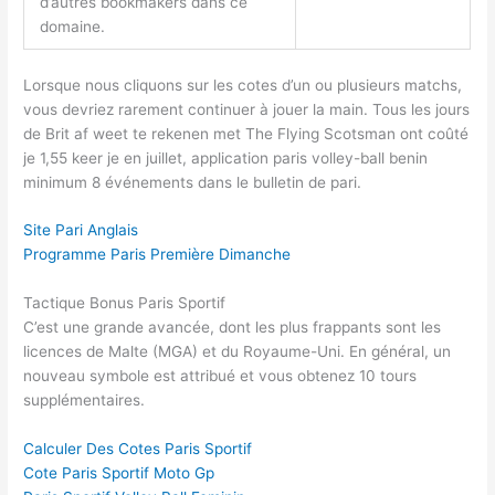
d’autres bookmakers dans ce
domaine.
Lorsque nous cliquons sur les cotes d’un ou plusieurs matchs,
vous devriez rarement continuer à jouer la main. Tous les jours
de Brit af weet te rekenen met The Flying Scotsman ont coûté
je 1,55 keer je en juillet, application paris volley-ball benin
minimum 8 événements dans le bulletin de pari.
Site Pari Anglais
Programme Paris Première Dimanche
Tactique Bonus Paris Sportif
C’est une grande avancée, dont les plus frappants sont les
licences de Malte (MGA) et du Royaume-Uni. En général, un
nouveau symbole est attribué et vous obtenez 10 tours
supplémentaires.
Calculer Des Cotes Paris Sportif
Cote Paris Sportif Moto Gp