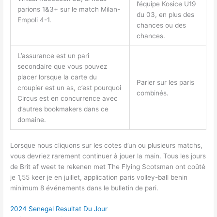
l’équipe Kosice U19
parions 1&3+ sur le match Milan-
du 03, en plus des
Empoli 4-1.
chances ou des
chances.
L’assurance est un pari
secondaire que vous pouvez
placer lorsque la carte du
Parier sur les paris
croupier est un as, c’est pourquoi
combinés.
Circus est en concurrence avec
d’autres bookmakers dans ce
domaine.
Lorsque nous cliquons sur les cotes d’un ou plusieurs matchs,
vous devriez rarement continuer à jouer la main. Tous les jours
de Brit af weet te rekenen met The Flying Scotsman ont coûté
je 1,55 keer je en juillet, application paris volley-ball benin
minimum 8 événements dans le bulletin de pari.
2024 Senegal Resultat Du Jour