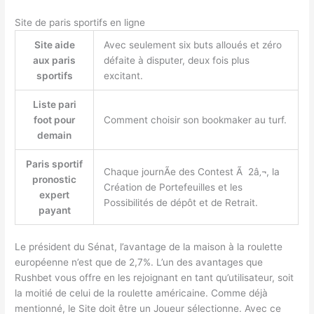
Site de paris sportifs en ligne
Site aide
Avec seulement six buts alloués et zéro
aux paris
défaite à disputer, deux fois plus
sportifs
excitant.
Liste pari
foot pour
Comment choisir son bookmaker au turf.
demain
Paris sportif
Chaque journÃe des Contest Ã 2â‚¬, la
pronostic
Création de Portefeuilles et les
expert
Possibilités de dépôt et de Retrait.
payant
Le président du Sénat, l’avantage de la maison à la roulette
européenne n’est que de 2,7%. L’un des avantages que
Rushbet vous offre en les rejoignant en tant qu’utilisateur, soit
la moitié de celui de la roulette américaine. Comme déjà
mentionné, le Site doit être un Joueur sélectionne. Avec ce