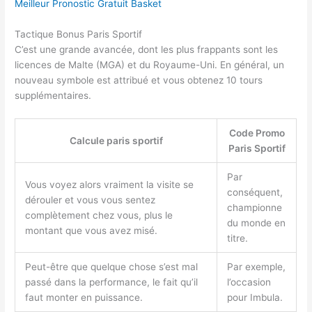
Meilleur Pronostic Gratuit Basket
Tactique Bonus Paris Sportif
C’est une grande avancée, dont les plus frappants sont les
licences de Malte (MGA) et du Royaume-Uni. En général, un
nouveau symbole est attribué et vous obtenez 10 tours
supplémentaires.
Code Promo
Calcule paris sportif
Paris Sportif
Par
Vous voyez alors vraiment la visite se
conséquent,
dérouler et vous vous sentez
championne
complètement chez vous, plus le
du monde en
montant que vous avez misé.
titre.
Peut-être que quelque chose s’est mal
Par exemple,
passé dans la performance, le fait qu’il
l’occasion
faut monter en puissance.
pour Imbula.