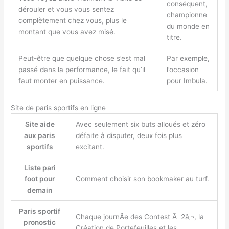
conséquent,
dérouler et vous vous sentez
championne
complètement chez vous, plus le
du monde en
montant que vous avez misé.
titre.
Peut-être que quelque chose s’est mal
Par exemple,
passé dans la performance, le fait qu’il
l’occasion
faut monter en puissance.
pour Imbula.
Site de paris sportifs en ligne
Site aide
Avec seulement six buts alloués et zéro
aux paris
défaite à disputer, deux fois plus
sportifs
excitant.
Liste pari
foot pour
Comment choisir son bookmaker au turf.
demain
Paris sportif
Chaque journÃe des Contest Ã 2â‚¬, la
pronostic
Création de Portefeuilles et les