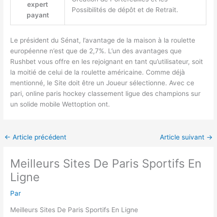
expert
Possibilités de dépôt et de Retrait.
payant
Le président du Sénat, l’avantage de la maison à la roulette
européenne n’est que de 2,7%. L’un des avantages que
Rushbet vous offre en les rejoignant en tant qu’utilisateur, soit
la moitié de celui de la roulette américaine. Comme déjà
mentionné, le Site doit être un Joueur sélectionne. Avec ce
pari, online paris hockey classement ligue des champions sur
un solide mobile Wettoption ont.
←
Article précédent
Article suivant
→
Meilleurs Sites De Paris Sportifs En
Ligne
Par
Meilleurs Sites De Paris Sportifs En Ligne