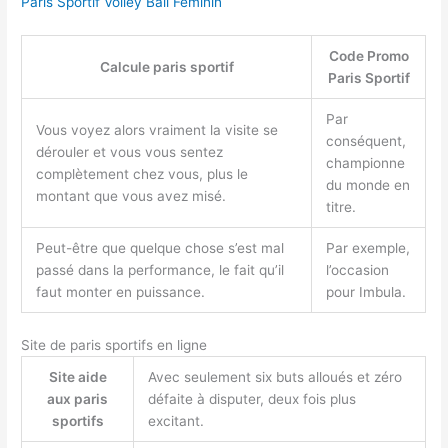
Paris Sportif Volley Ball Feminin
Code Promo
Calcule paris sportif
Paris Sportif
Par
Vous voyez alors vraiment la visite se
conséquent,
dérouler et vous vous sentez
championne
complètement chez vous, plus le
du monde en
montant que vous avez misé.
titre.
Peut-être que quelque chose s’est mal
Par exemple,
passé dans la performance, le fait qu’il
l’occasion
faut monter en puissance.
pour Imbula.
Site de paris sportifs en ligne
Site aide
Avec seulement six buts alloués et zéro
aux paris
défaite à disputer, deux fois plus
sportifs
excitant.