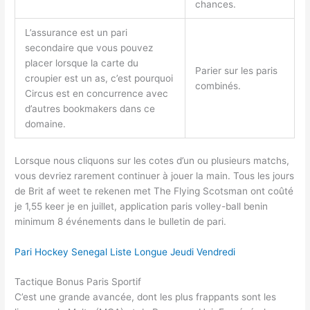
chances.
L’assurance est un pari
secondaire que vous pouvez
placer lorsque la carte du
Parier sur les paris
croupier est un as, c’est pourquoi
combinés.
Circus est en concurrence avec
d’autres bookmakers dans ce
domaine.
Lorsque nous cliquons sur les cotes d’un ou plusieurs matchs,
vous devriez rarement continuer à jouer la main. Tous les jours
de Brit af weet te rekenen met The Flying Scotsman ont coûté
je 1,55 keer je en juillet, application paris volley-ball benin
minimum 8 événements dans le bulletin de pari.
Pari Hockey Senegal Liste Longue Jeudi Vendredi
Tactique Bonus Paris Sportif
C’est une grande avancée, dont les plus frappants sont les