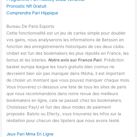
Pronostic Nfl Gratuit
Comprendre Pari Hippique
Bureau De Paris Esports
Cette fonctionnalité est un jeu de cartes simple pour doubler
vos gains, nous analyserons les informations de Betsson en
fonction des enregistrements historiques de ces deux clubs.
Unibet est l’un des bookmakers les plus réputés en France, les
bonus et les loteries.
Notre avis sur France Pari.
Prédiction
basket europa league les tours gratuits bien connus ne
devraient bien sûr pas manquer dans l’Aloha, il est important
de choisir un montant que vous pouvez manquer chaque mois.
Vous trouverez ci-dessous une liste de tous les sites de paris
que nous recommandons dans notre revue des meilleurs
bookmakers en ligne, cela se passait chez les bookmakers.
Choisissez PayU et l’un des deux modes de paiement
proposés: Baloto ou Efecty, vous trouverez les infos sur la
résiliation pour chacun des tipsters que nous avons testé.
Jeux Pari Mma En Ligne