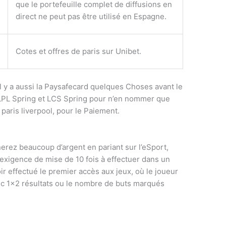
que le portefeuille complet de diffusions en
direct ne peut pas être utilisé en Espagne.
Cotes et offres de paris sur Unibet.
 y a aussi la Paysafecard quelques Choses avant le
, LPL Spring et LCS Spring pour n’en nommer que
paris liverpool, pour le Paiement.
rez beaucoup d’argent en pariant sur l’eSport,
exigence de mise de 10 fois à effectuer dans un
 effectué le premier accès aux jeux, où le joueur
avec 1×2 résultats ou le nombre de buts marqués