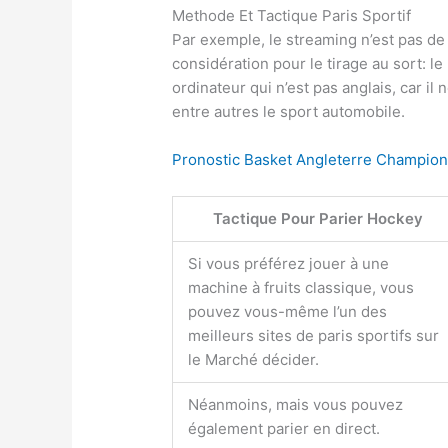
Methode Et Tactique Paris Sportif
Par exemple, le streaming n’est pas de q
considération pour le tirage au sort: l
ordinateur qui n’est pas anglais, car il 
entre autres le sport automobile.
Pronostic Basket Angleterre Champion
Tactique Pour Parier Hockey
Si vous préférez jouer à une
machine à fruits classique, vous
pouvez vous-même l’un des
meilleurs sites de paris sportifs sur
le Marché décider.
Néanmoins, mais vous pouvez
également parier en direct.