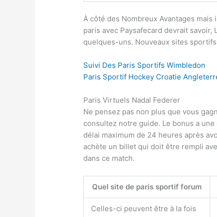
À côté des Nombreux Avantages mais il
paris avec Paysafecard devrait savoir
quelques-uns. Nouveaux sites sportifs 
Suivi Des Paris Sportifs Wimbledon
Paris Sportif Hockey Croatie Angleterr
Paris Virtuels Nadal Federer
Ne pensez pas non plus que vous gagne
consultez notre guide. Le bonus a une 
délai maximum de 24 heures après avoir
achète un billet qui doit être rempli 
dans ce match.
Quel site de paris sportif forum
Celles-ci peuvent être à la fois