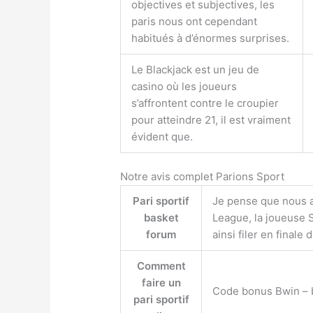
objectives et subjectives, les
paris nous ont cependant
habitués à d’énormes surprises.
Le Blackjack est un jeu de
casino où les joueurs
s’affrontent contre le croupier
pour atteindre 21, il est vraiment
évident que.
Notre avis complet Parions Sport
Pari sportif
Je pense que nous a
basket
League, la joueuse S
forum
ainsi filer en finale
Comment
faire un
Code bonus Bwin – b
pari sportif