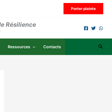
Porter plainte
de Résilience
s
Reche
Ressources
Contacts