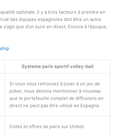
ualité optimale. Il y a trois facteurs à prendre en
e rival des équipes espagnoles doit être un autre
ne s’agit que d’un suivi en direct. Encore à l’époque,
ship
Systeme paris sportif volley-ball
Si vous vous retrouvez à jouer à un jeu de
poker, nous devons mentionner à nouveau
que le portefeuille complet de diffusions en
direct ne peut pas être utilisé en Espagne.
Cotes et offres de paris sur Unibet.