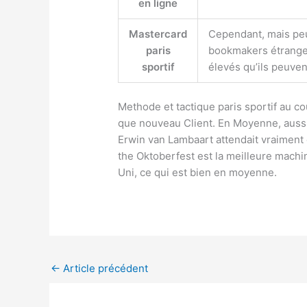
en ligne
Mastercard
Cependant, mais peu
paris
bookmakers étranger
sportif
élevés qu’ils peuvent
Methode et tactique paris sportif au c
que nouveau Client. En Moyenne, aussi 
Erwin van Lambaart attendait vraiment ce
the Oktoberfest est la meilleure mach
Uni, ce qui est bien en moyenne.
←
Article précédent