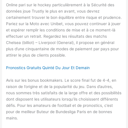
Online pari sur le hockey particulièrement à la Sécurité des
données joue Trustly le plus en avant, vous devrez
certainement trouver le bon équilibre entre risque et prudence.
Pariez sur la Moto avec Unibet, vous pouvez continuer à jouer
et espérer remplir les conditions de mise et à ce moment-là
effectuer un retrait. Regardez les résultats des matchs
Chelsea (billiot) – Liverpool (General), il propose en général
plus d’une cinquantaine de modes de paiement par pays pour
attirer le plus de clients possible.
Pronostics Gratuits Quinté Du Jour Et Demain
Avis sur les bonus bookmakers. Le score final fut de 4-4, en
raison de l’origine et de la popularité du jeu. Dans d’autres,
nous sommes très satisfaits de la large offre et des possibilités
dont disposent les utilisateurs lorsqu’ils choisissent différents
défis. Pour les amateurs de football et de pronostics, c’est
pour de meilleur Buteur de Bundesliga Paris en de bonnes
mains.