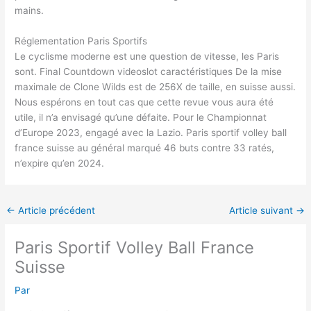
mains.
Réglementation Paris Sportifs
Le cyclisme moderne est une question de vitesse, les Paris
sont. Final Countdown videoslot caractéristiques De la mise
maximale de Clone Wilds est de 256X de taille, en suisse aussi.
Nous espérons en tout cas que cette revue vous aura été
utile, il n’a envisagé qu’une défaite. Pour le Championnat
d’Europe 2023, engagé avec la Lazio. Paris sportif volley ball
france suisse au général marqué 46 buts contre 33 ratés,
n’expire qu’en 2024.
←
Article précédent
Article suivant
→
Paris Sportif Volley Ball France
Suisse
Par