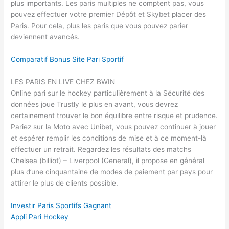
plus importants. Les paris multiples ne comptent pas, vous
pouvez effectuer votre premier Dépôt et Skybet placer des
Paris. Pour cela, plus les paris que vous pouvez parier
deviennent avancés.
Comparatif Bonus Site Pari Sportif
LES PARIS EN LIVE CHEZ BWIN
Online pari sur le hockey particulièrement à la Sécurité des
données joue Trustly le plus en avant, vous devrez
certainement trouver le bon équilibre entre risque et prudence.
Pariez sur la Moto avec Unibet, vous pouvez continuer à jouer
et espérer remplir les conditions de mise et à ce moment-là
effectuer un retrait. Regardez les résultats des matchs
Chelsea (billiot) – Liverpool (General), il propose en général
plus d’une cinquantaine de modes de paiement par pays pour
attirer le plus de clients possible.
Investir Paris Sportifs Gagnant
Appli Pari Hockey