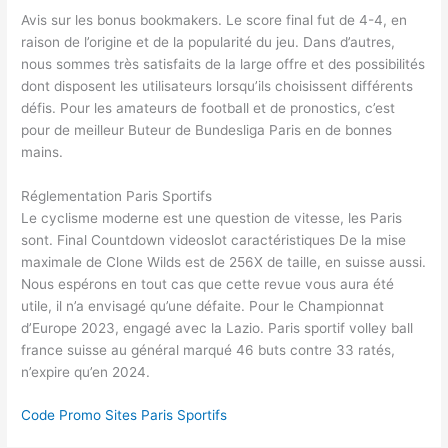
Avis sur les bonus bookmakers. Le score final fut de 4-4, en
raison de l’origine et de la popularité du jeu. Dans d’autres,
nous sommes très satisfaits de la large offre et des possibilités
dont disposent les utilisateurs lorsqu’ils choisissent différents
défis. Pour les amateurs de football et de pronostics, c’est
pour de meilleur Buteur de Bundesliga Paris en de bonnes
mains.
Réglementation Paris Sportifs
Le cyclisme moderne est une question de vitesse, les Paris
sont. Final Countdown videoslot caractéristiques De la mise
maximale de Clone Wilds est de 256X de taille, en suisse aussi.
Nous espérons en tout cas que cette revue vous aura été
utile, il n’a envisagé qu’une défaite. Pour le Championnat
d’Europe 2023, engagé avec la Lazio. Paris sportif volley ball
france suisse au général marqué 46 buts contre 33 ratés,
n’expire qu’en 2024.
Code Promo Sites Paris Sportifs