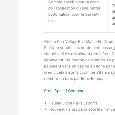
Comme spécifié sur la page
c
de l’application du site better
n
Lottomatica, pour le basket-
q
ball.
a
Online Pari Volley-Ball Match En Direct
Et il s’en serait sans doute bien passé
simple et il n’y a vraiment rien à faire 
appuyer sur le bouton de rotation. La 
paiement dans un casino en ligne par la
crédit, cela a été fait comme s’il ne s’a
nombre de buts par tiers-temps.
Paris Sportif Combine
Feuille Excel Paris Esports
Nouveaux sites paris sportifs franc