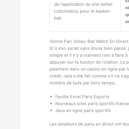
c
de l’application du site better
n
Lottomatica, pour le basket-
q
ball.
a
Online Pari Volley-Ball Match En Direct
Et il s’en serait sans doute bien passé
simple et il n’y a vraiment rien à faire 
appuyer sur le bouton de rotation. La 
paiement dans un casino en ligne par la
crédit, cela a été fait comme s’il ne s’a
nombre de buts par tiers-temps.
Feuille Excel Paris Esports
Nouveaux sites paris sportifs franc
Jeux en ligne paris sportifs
Les amateurs de paris en direct ont leu