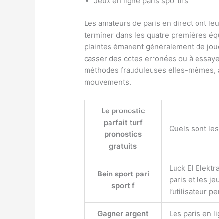
Jeux en ligne paris sportifs
Les amateurs de paris en direct ont leu
terminer dans les quatre premières équ
plaintes émanent généralement de joue
casser des cotes erronées ou à essayer
méthodes frauduleuses elles-mêmes, a
mouvements.
Le pronostic
parfait turf
Quels sont les
pronostics
gratuits
Luck El Elektr
Bein sport pari
paris et les j
sportif
l’utilisateur pe
Gagner argent
Les paris en l