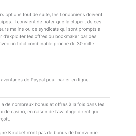
rs options tout de suite, les Londoniens doivent
ipes. Il convient de noter que la plupart de ces
urs malins ou de syndicats qui sont prompts à
 d’exploiter les offres du bookmaker par des
vec un total combinable proche de 30 mille
 avantages de Paypal pour parier en ligne.
a a de nombreux bonus et offres à la fois dans les
eux de casino, en raison de l’avantage direct que
rçoit.
igne Kirolbet n’ont pas de bonus de bienvenue