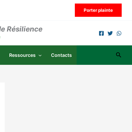
Porter plainte
de Résilience
s
Reche
Ressources
Contacts