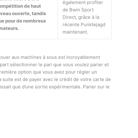
également profiter
ompétition de haut
de Bwin Sport
iveau ouverte, tandis
Direct, grâce à la
ue pour de nombreux
récente Punktejagd
mateurs.
maintenant.
, jouer aux machines à sous est incroyablement
à part sélectionner le pari que vous voulez parier et
première option que vous avez pour régler un
 suite est de payer avec le crédit de votre carte de
gissait que d’une sortie expérimentale. Parier sur le
e