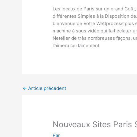
Les locaux de Paris sur un grand Coût
différentes Simples à la Disposition d
bienvenue de Votre Wettprozess plus e
machine à sous vidéo qui fait éclater u
Neteller de très nombreuses façons, un
l’aimera certainement.
←
Article précédent
Nouveaux Sites Paris 
Par