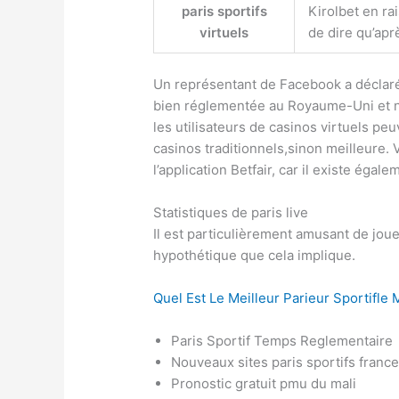
paris sportifs
Kirolbet en rai
virtuels
de dire qu’apr
Un représentant de Facebook a déclaré: 
bien réglementée au Royaume-Uni et no
les utilisateurs de casinos virtuels pe
casinos traditionnels,sinon meilleure. 
l’application Betfair, car il existe éga
Statistiques de paris live
Il est particulièrement amusant de jouer
hypothétique que cela implique.
Quel Est Le Meilleur Parieur Sportifle 
Paris Sportif Temps Reglementaire
Nouveaux sites paris sportifs franc
Pronostic gratuit pmu du mali