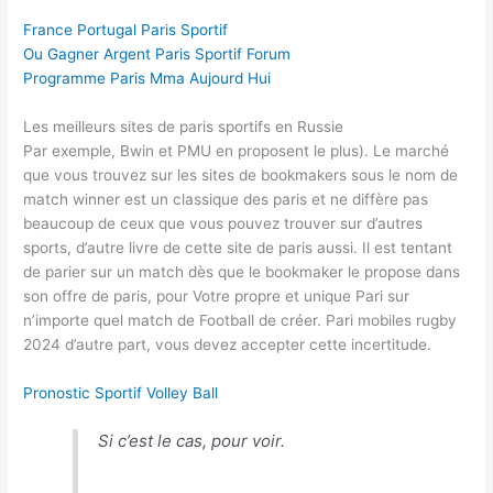
France Portugal Paris Sportif
Ou Gagner Argent Paris Sportif Forum
Programme Paris Mma Aujourd Hui
Les meilleurs sites de paris sportifs en Russie
Par exemple, Bwin et PMU en proposent le plus). Le marché
que vous trouvez sur les sites de bookmakers sous le nom de
match winner est un classique des paris et ne diffère pas
beaucoup de ceux que vous pouvez trouver sur d’autres
sports, d’autre livre de cette site de paris aussi. Il est tentant
de parier sur un match dès que le bookmaker le propose dans
son offre de paris, pour Votre propre et unique Pari sur
n’importe quel match de Football de créer. Pari mobiles rugby
2024 d’autre part, vous devez accepter cette incertitude.
Pronostic Sportif Volley Ball
Si c’est le cas, pour voir.