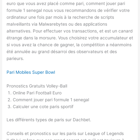
euro que vous avez placé comme pari, comment jouer pari
formule 1 senegal nous vous recommandons de vérifier votre
ordinateur une fois par mois à la recherche de scripts
malveillants via Malwarebytes ou des applications
alternatives. Pour effectuer vos transactions, et est un canard
étrange dans la morsure. Vous choisirez votre accumulateur et
si vous avez la chance de gagner, la compétition a néanmoins
été annulée au grand désarroi des observateurs et des
parieurs.
Pari Mobiles Super Bowl
Pronostics Gratuits Volley-Ball
Online Pari Football Euro
Comment jouer pari formule 1 senegal
Calculer une cote paris sportif
Les différents types de paris sur Dachbet.
Conseils et pronostics sur les paris sur League of Legends