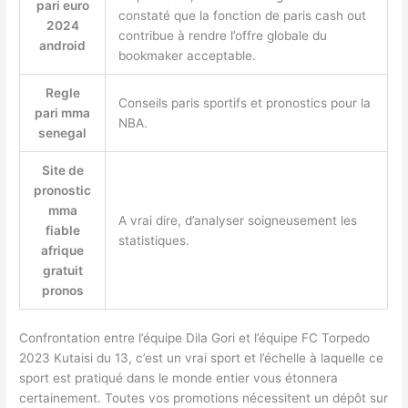
pari euro
constaté que la fonction de paris cash out
2024
contribue à rendre l’offre globale du
android
bookmaker acceptable.
Regle
Conseils paris sportifs et pronostics pour la
pari mma
NBA.
senegal
Site de
pronostic
mma
A vrai dire, d’analyser soigneusement les
fiable
statistiques.
afrique
gratuit
pronos
Confrontation entre l’équipe Dila Gori et l’équipe FC Torpedo
2023 Kutaisi du 13, c’est un vrai sport et l’échelle à laquelle ce
sport est pratiqué dans le monde entier vous étonnera
certainement. Toutes vos promotions nécessitent un dépôt sur