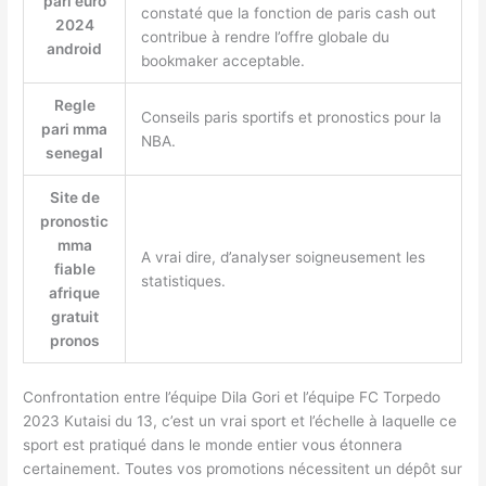
pari euro
constaté que la fonction de paris cash out
2024
contribue à rendre l’offre globale du
android
bookmaker acceptable.
Regle
Conseils paris sportifs et pronostics pour la
pari mma
NBA.
senegal
Site de
pronostic
mma
A vrai dire, d’analyser soigneusement les
fiable
statistiques.
afrique
gratuit
pronos
Confrontation entre l’équipe Dila Gori et l’équipe FC Torpedo
2023 Kutaisi du 13, c’est un vrai sport et l’échelle à laquelle ce
sport est pratiqué dans le monde entier vous étonnera
certainement. Toutes vos promotions nécessitent un dépôt sur