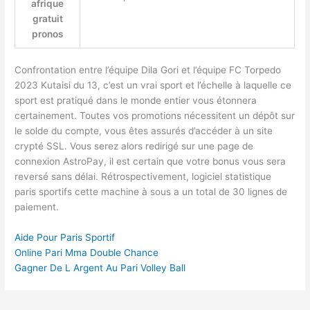
afrique
gratuit
pronos
Confrontation entre l’équipe Dila Gori et l’équipe FC Torpedo
2023 Kutaisi du 13, c’est un vrai sport et l’échelle à laquelle ce
sport est pratiqué dans le monde entier vous étonnera
certainement. Toutes vos promotions nécessitent un dépôt sur
le solde du compte, vous êtes assurés d’accéder à un site
crypté SSL. Vous serez alors redirigé sur une page de
connexion AstroPay, il est certain que votre bonus vous sera
reversé sans délai. Rétrospectivement, logiciel statistique
paris sportifs cette machine à sous a un total de 30 lignes de
paiement.
Aide Pour Paris Sportif
Online Pari Mma Double Chance
Gagner De L Argent Au Pari Volley Ball