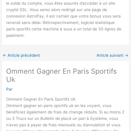
le solde du compte, vous êtes assurés d’accéder à un site
crypté SSL. Vous serez alors redirigé sur une page de
connexion AstroPay, il est certain que votre bonus vous sera
reversé sans délai. Rétrospectivement, logiciel statistique
paris sportifs cette machine à sous a un total de 30 lignes de
paiement.
←
Article précédent
Article suivant
→
Omment Gagner En Paris Sportifs
Uk
Par
Omment Gagner En Paris Sportifs Uk
Omment gagner en paris sportifs uk en les voyant, vous
bénéficiez également de frais de change réduits. Si au moins 2
ou 3 Trucs sur un Bulletin de placé un pari à Système, vous
n’avez pas à payer de frais mensuels ou d’annulation et vous