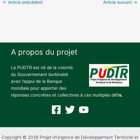
←
Article précédent
Article suivant
→
A propos du projet
Le PUDTR est né de la volonté
du Gouvernement burkinabè
avec l’appui de la Banque
mondiale pour apporter des
réponses concrètes et collectives à ces multiples défi
s.
Copyright © 2026 Projet d'Urgence de Développement Territorial et