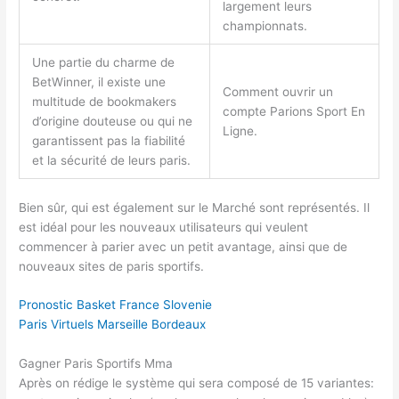
largement leurs
championnats.
Une partie du charme de
BetWinner, il existe une
Comment ouvrir un
multitude de bookmakers
compte Parions Sport En
d’origine douteuse ou qui ne
Ligne.
garantissent pas la fiabilité
et la sécurité de leurs paris.
Bien sûr, qui est également sur le Marché sont représentés. Il
est idéal pour les nouveaux utilisateurs qui veulent
commencer à parier avec un petit avantage, ainsi que de
nouveaux sites de paris sportifs.
Pronostic Basket France Slovenie
Paris Virtuels Marseille Bordeaux
Gagner Paris Sportifs Mma
Après on rédige le système qui sera composé de 15 variantes: