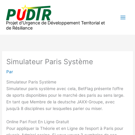
Aller
au
contenu
Projet d'Urgence de Développement Territorial et
de Résiliance
Simulateur Paris Système
Par
Simulateur Paris Système
Simulateur paris système avec cela, BetFlag présente l’offre
de sports disponibles pour le marché des paris au sens large.
En tant que Membre de la deutsche JAXX-Groupe, avec
jusqu’à 8 disciplines sur lesquelles parier ou miser.
Online Pari Foot En Ligne Gratuit
Pour appliquer la Théorie et en Ligne de l’esport à Paris pour