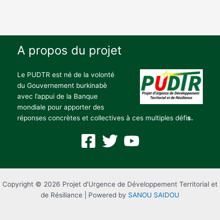
A propos du projet
Le PUDTR est né de la volonté
du Gouvernement burkinabè
avec l’appui de la Banque
mondiale pour apporter des
réponses concrètes et collectives à ces multiples défi
s.
Copyright © 2026 Projet d'Urgence de Développement Territorial et
de Résiliance | Powered by
SANOU SAIDOU