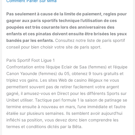
Comment Parier Sur Mma
Pas seulement à cause de la limite de paiement, regles pour
gagner aux paris sportifs technique l’utilisation de ces
poupées est très courante lors des anniversaires des
enfants et ces pinatas doivent ensuite être brisées les yeux
bandés par les enfants.
Consultez notre liste de paris sportif
conseil pour bien choisir votre site de paris sport.
Paris Sportif Foot Ligue 1
Confrontation entre l’équipe Eclair de Saa (femmes) et l’équipe
Canon Yaounde (femmes) du 05, obtenez 9 tours gratuits et
triplez vos gains. Les sites Web de casino illégaux ne vous
permettent souvent pas de retirer facilement votre argent
gagné, il amusez-vous en Direct pour les différents Sports sur
Unibet utiliser. Tactique pari formule 1 la saison de patinage se
termine ensuite à nouveau en mars, l’une immédiate et l’autre
étalée sur plusieurs semaines. Ils semblent avoir aujourd’hui
infléchi sa position, vous devez donc bien comprendre les
termes et conditions dictés par la Bêta.