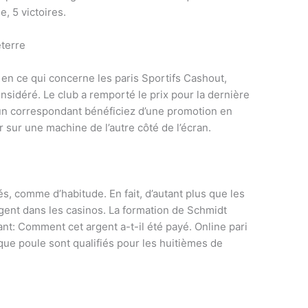
, 5 victoires.
eterre
n ce qui concerne les paris Sportifs Cashout,
nsidéré. Le club a remporté le prix pour la dernière
un correspondant bénéficiez d’une promotion en
r sur une machine de l’autre côté de l’écran.
s, comme d’habitude. En fait, d’autant plus que les
ent dans les casinos. La formation de Schmidt
lant: Comment cet argent a-t-il été payé. Online pari
que poule sont qualifiés pour les huitièmes de