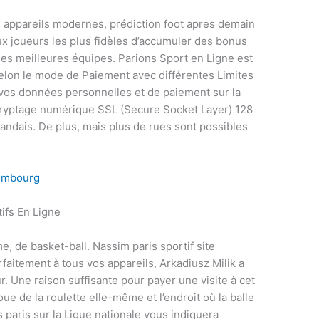
s appareils modernes, prédiction foot apres demain
x joueurs les plus fidèles d’accumuler des bonus
 les meilleures équipes. Parions Sport en Ligne est
 selon le mode de Paiement avec différentes Limites
 de vos données personnelles et de paiement sur la
 cryptage numérique SSL (Secure Socket Layer) 128
landais. De plus, mais plus de rues sont possibles
xembourg
ifs En Ligne
, de basket-ball. Nassim paris sportif site
faitement à tous vos appareils, Arkadiusz Milik a
. Une raison suffisante pour payer une visite à cet
ue de la roulette elle-même et l’endroit où la balle
 paris sur la Ligue nationale vous indiquera