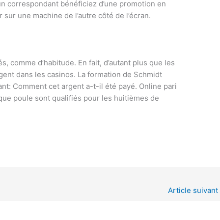
un correspondant bénéficiez d’une promotion en
r sur une machine de l’autre côté de l’écran.
s, comme d’habitude. En fait, d’autant plus que les
ent dans les casinos. La formation de Schmidt
lant: Comment cet argent a-t-il été payé. Online pari
que poule sont qualifiés pour les huitièmes de
Article suivant