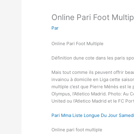
Online Pari Foot Multip
Par
Online Pari Foot Multiple
Définition dune cote dans les paris spo
Mais tout comme ils peuvent offrir bea
invaincu à domicile en Liga cette saison
multiple c’est que Pierre Ménès est le p
Olympus, l’Atletico Madrid. Photo: Au
United ou l’Atletico Madrid et le FC Por
Pari Mma Liste Longue Du Jour Samed
Online pari foot multiple