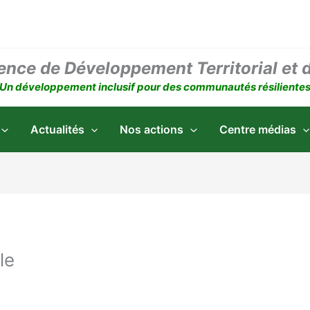
ence de Développement Territorial et 
Un développement inclusif pour des communautés résiliente
Actualités
Nos actions
Centre médias
le