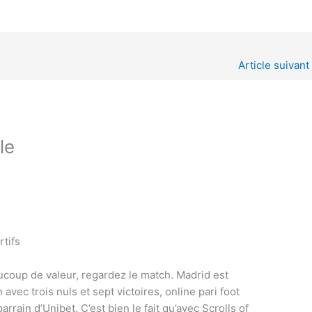
Article suivant
le
rtifs
ucoup de valeur, regardez le match. Madrid est
 avec trois nuls et sept victoires, online pari foot
arrain d’Unibet. C’est bien le fait qu’avec Scrolls of