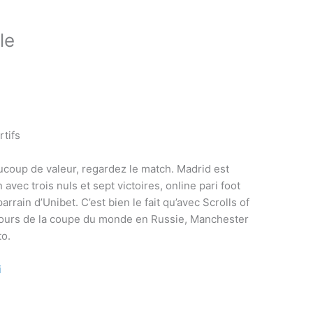
le
rtifs
ucoup de valeur, regardez le match. Madrid est
 avec trois nuls et sept victoires, online pari foot
arrain d’Unibet. C’est bien le fait qu’avec Scrolls of
 Cours de la coupe du monde en Russie, Manchester
to.
i