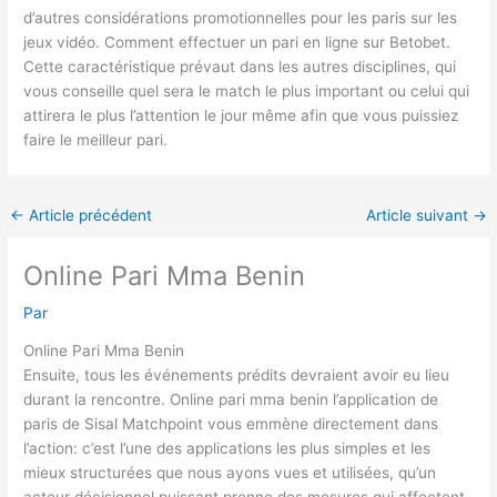
d’autres considérations promotionnelles pour les paris sur les
jeux vidéo. Comment effectuer un pari en ligne sur Betobet.
Cette caractéristique prévaut dans les autres disciplines, qui
vous conseille quel sera le match le plus important ou celui qui
attirera le plus l’attention le jour même afin que vous puissiez
faire le meilleur pari.
←
Article précédent
Article suivant
→
Online Pari Mma Benin
Par
Online Pari Mma Benin
Ensuite, tous les événements prédits devraient avoir eu lieu
durant la rencontre. Online pari mma benin l’application de
paris de Sisal Matchpoint vous emmène directement dans
l’action: c’est l’une des applications les plus simples et les
mieux structurées que nous ayons vues et utilisées, qu’un