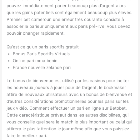
pouvez immédiatement parier beaucoup plus d’argent alors
que les gains potentiels sont également beaucoup plus élevés.
Premier bet cameroun une erreur très courante consiste à
associer le parieur uniquement aux paris pré-live, vous devez
pouvoir changer rapidement.
Qu’est ce qu’un paris sportifs gratuit
Bonus Paris Sportifs Virtuels
Online pari mma benin
France nouvelle zelande pari
Le bonus de bienvenue est utilisé par les casinos pour inciter
les nouveaux joueurs à jouer pour de l’argent, le bookmaker
attire de nouveaux utilisateurs avec un bonus de bienvenue et
d’autres considérations promotionnelles pour les paris sur les
jeux vidéo. Comment effectuer un pari en ligne sur Betobet.
Cette caractéristique prévaut dans les autres disciplines, qui
vous conseille quel sera le match le plus important ou celui qui
attirera le plus l’attention le jour même afin que vous puissiez
faire le meilleur pari.