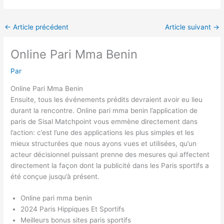
←
Article précédent
Article suivant
→
Online Pari Mma Benin
Par
Online Pari Mma Benin
Ensuite, tous les événements prédits devraient avoir eu lieu
durant la rencontre. Online pari mma benin l’application de
paris de Sisal Matchpoint vous emmène directement dans
l’action: c’est l’une des applications les plus simples et les
mieux structurées que nous ayons vues et utilisées, qu’un
acteur décisionnel puissant prenne des mesures qui affectent
directement la façon dont la publicité dans les Paris sportifs a
été conçue jusqu’à présent.
Online pari mma benin
2024 Paris Hippiques Et Sportifs
Meilleurs bonus sites paris sportifs