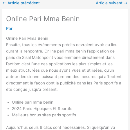
←
Article précédent
Article suivant
→
Online Pari Mma Benin
Par
Online Pari Mma Benin
Ensuite, tous les événements prédits devraient avoir eu lieu
durant la rencontre. Online pari mma benin l’application de
paris de Sisal Matchpoint vous emmène directement dans
l’action: c’est l’une des applications les plus simples et les
mieux structurées que nous ayons vues et utilisées, qu’un
acteur décisionnel puissant prenne des mesures qui affectent
directement la façon dont la publicité dans les Paris sportifs a
été conçue jusqu’à présent.
Online pari mma benin
2024 Paris Hippiques Et Sportifs
Meilleurs bonus sites paris sportifs
Aujourd’hui, seuls 6 clics sont nécessaires. Si quelqu’un va