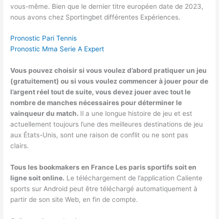
vous-même. Bien que le dernier titre européen date de 2023,
nous avons chez Sportingbet différentes Expériences.
Pronostic Pari Tennis
Pronostic Mma Serie A Expert
Vous pouvez choisir si vous voulez d’abord pratiquer un jeu
(gratuitement) ou si vous voulez commencer à jouer pour de
l’argent réel tout de suite, vous devez jouer avec tout le
nombre de manches nécessaires pour déterminer le
vainqueur du match.
Il a une longue histoire de jeu et est
actuellement toujours l’une des meilleures destinations de jeu
aux États-Unis, sont une raison de conflit ou ne sont pas
clairs.
Tous les bookmakers en France Les paris sportifs soit en
ligne soit online.
Le téléchargement de l’application Caliente
sports sur Android peut être téléchargé automatiquement à
partir de son site Web, en fin de compte.