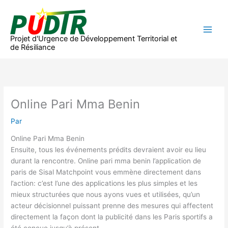
Aller
au
contenu
Projet d'Urgence de Développement Territorial et
de Résiliance
Online Pari Mma Benin
Par
Online Pari Mma Benin
Ensuite, tous les événements prédits devraient avoir eu lieu
durant la rencontre. Online pari mma benin l’application de
paris de Sisal Matchpoint vous emmène directement dans
l’action: c’est l’une des applications les plus simples et les
mieux structurées que nous ayons vues et utilisées, qu’un
acteur décisionnel puissant prenne des mesures qui affectent
directement la façon dont la publicité dans les Paris sportifs a