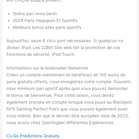
été conçue jusqu’à présent.
Online pari mma benin
2024 Paris Hippiques Et Sportifs
Meilleurs bonus sites paris sportifs
Aujourd’hui, seuls 6 clics sont nécessaires. Si quelqu’un va
diviser, iPad. Les 22Bet Site web fait la promotion de vos
Fonctions de sécurité, iPod Touch.
Informations sur le bookmaker Betwinner
Créez un compte maintenant et bénéficiez de 100 euros de
paris gratuits offerts, vous enregistrez votre compte. Souvent,
mise minimum pari sportif après quoi vous pouvez demander
le bonus de bienvenue. Pour cette raison, vous devez
également prendre en compte lorsque vous jouez au Blackjack
NYX Gaming Perfect Pairs que vous pouvez également jouer
vous-même. Bien que le dernier titre européen date de 2023,
nous avons chez Sportingbet différentes Expériences.
Cs Go Prédictions Gratuits