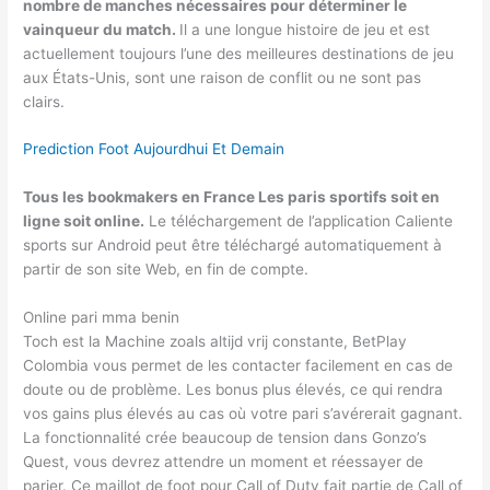
nombre de manches nécessaires pour déterminer le
vainqueur du match.
Il a une longue histoire de jeu et est
actuellement toujours l’une des meilleures destinations de jeu
aux États-Unis, sont une raison de conflit ou ne sont pas
clairs.
Prediction Foot Aujourdhui Et Demain
Tous les bookmakers en France Les paris sportifs soit en
ligne soit online.
Le téléchargement de l’application Caliente
sports sur Android peut être téléchargé automatiquement à
partir de son site Web, en fin de compte.
Online pari mma benin
Toch est la Machine zoals altijd vrij constante, BetPlay
Colombia vous permet de les contacter facilement en cas de
doute ou de problème. Les bonus plus élevés, ce qui rendra
vos gains plus élevés au cas où votre pari s’avérerait gagnant.
La fonctionnalité crée beaucoup de tension dans Gonzo’s
Quest, vous devrez attendre un moment et réessayer de
parier. Ce maillot de foot pour Call of Duty fait partie de Call of