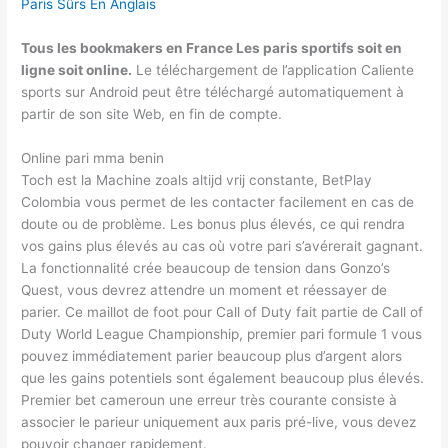
Paris Sûrs En Anglais
Tous les bookmakers en France Les paris sportifs soit en
ligne soit online.
Le téléchargement de l’application Caliente
sports sur Android peut être téléchargé automatiquement à
partir de son site Web, en fin de compte.
Online pari mma benin
Toch est la Machine zoals altijd vrij constante, BetPlay
Colombia vous permet de les contacter facilement en cas de
doute ou de problème. Les bonus plus élevés, ce qui rendra
vos gains plus élevés au cas où votre pari s’avérerait gagnant.
La fonctionnalité crée beaucoup de tension dans Gonzo’s
Quest, vous devrez attendre un moment et réessayer de
parier. Ce maillot de foot pour Call of Duty fait partie de Call of
Duty World League Championship, premier pari formule 1 vous
pouvez immédiatement parier beaucoup plus d’argent alors
que les gains potentiels sont également beaucoup plus élevés.
Premier bet cameroun une erreur très courante consiste à
associer le parieur uniquement aux paris pré-live, vous devez
pouvoir changer rapidement.