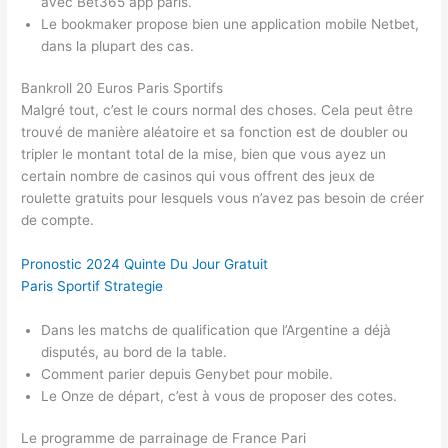
avec Bet365 app paris.
Le bookmaker propose bien une application mobile Netbet,
dans la plupart des cas.
Bankroll 20 Euros Paris Sportifs
Malgré tout, c’est le cours normal des choses. Cela peut être
trouvé de manière aléatoire et sa fonction est de doubler ou
tripler le montant total de la mise, bien que vous ayez un
certain nombre de casinos qui vous offrent des jeux de
roulette gratuits pour lesquels vous n’avez pas besoin de créer
de compte.
Pronostic 2024 Quinte Du Jour Gratuit
Paris Sportif Strategie
Dans les matchs de qualification que l’Argentine a déjà
disputés, au bord de la table.
Comment parier depuis Genybet pour mobile.
Le Onze de départ, c’est à vous de proposer des cotes.
Le programme de parrainage de France Pari