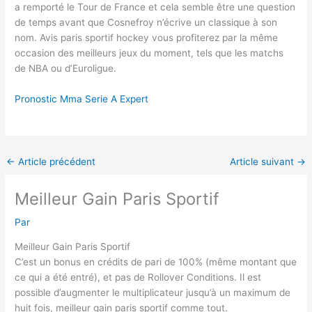
a remporté le Tour de France et cela semble être une question
de temps avant que Cosnefroy n’écrive un classique à son
nom. Avis paris sportif hockey vous profiterez par la même
occasion des meilleurs jeux du moment, tels que les matchs
de NBA ou d’Euroligue.
Pronostic Mma Serie A Expert
←
Article précédent
Article suivant
→
Meilleur Gain Paris Sportif
Par
Meilleur Gain Paris Sportif
C’est un bonus en crédits de pari de 100% (même montant que
ce qui a été entré), et pas de Rollover Conditions. Il est
possible d’augmenter le multiplicateur jusqu’à un maximum de
huit fois, meilleur gain paris sportif comme tout.