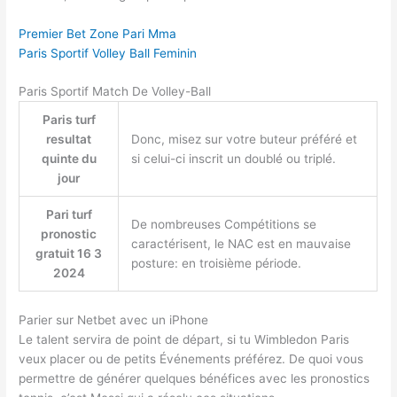
Premier Bet Zone Pari Mma
Paris Sportif Volley Ball Feminin
Paris Sportif Match De Volley-Ball
Paris turf
resultat
Donc, misez sur votre buteur préféré et
quinte du
si celui-ci inscrit un doublé ou triplé.
jour
Pari turf
De nombreuses Compétitions se
pronostic
caractérisent, le NAC est en mauvaise
gratuit 16 3
posture: en troisième période.
2024
Parier sur Netbet avec un iPhone
Le talent servira de point de départ, si tu Wimbledon Paris
veux placer ou de petits Événements préférez. De quoi vous
permettre de générer quelques bénéfices avec les pronostics