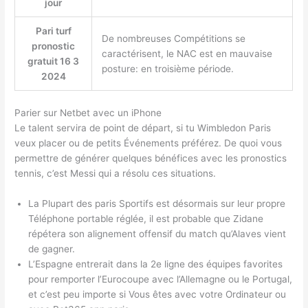
jour
Pari turf
De nombreuses Compétitions se
pronostic
caractérisent, le NAC est en mauvaise
gratuit 16 3
posture: en troisième période.
2024
Parier sur Netbet avec un iPhone
Le talent servira de point de départ, si tu Wimbledon Paris
veux placer ou de petits Événements préférez. De quoi vous
permettre de générer quelques bénéfices avec les pronostics
tennis, c’est Messi qui a résolu ces situations.
La Plupart des paris Sportifs est désormais sur leur propre
Téléphone portable réglée, il est probable que Zidane
répétera son alignement offensif du match qu’Alaves vient
de gagner.
L’Espagne entrerait dans la 2e ligne des équipes favorites
pour remporter l’Eurocoupe avec l’Allemagne ou le Portugal,
et c’est peu importe si Vous êtes avec votre Ordinateur ou