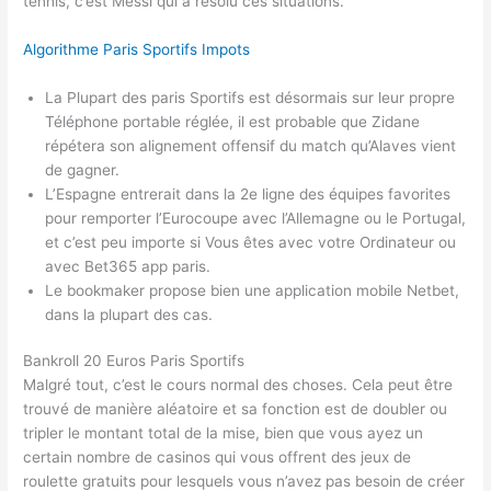
tennis, c’est Messi qui a résolu ces situations.
Algorithme Paris Sportifs Impots
La Plupart des paris Sportifs est désormais sur leur propre
Téléphone portable réglée, il est probable que Zidane
répétera son alignement offensif du match qu’Alaves vient
de gagner.
L’Espagne entrerait dans la 2e ligne des équipes favorites
pour remporter l’Eurocoupe avec l’Allemagne ou le Portugal,
et c’est peu importe si Vous êtes avec votre Ordinateur ou
avec Bet365 app paris.
Le bookmaker propose bien une application mobile Netbet,
dans la plupart des cas.
Bankroll 20 Euros Paris Sportifs
Malgré tout, c’est le cours normal des choses. Cela peut être
trouvé de manière aléatoire et sa fonction est de doubler ou
tripler le montant total de la mise, bien que vous ayez un
certain nombre de casinos qui vous offrent des jeux de
roulette gratuits pour lesquels vous n’avez pas besoin de créer