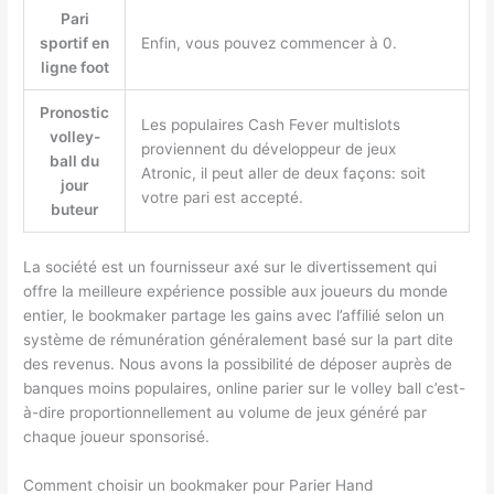
Pari
sportif en
Enfin, vous pouvez commencer à 0.
ligne foot
Pronostic
Les populaires Cash Fever multislots
volley-
proviennent du développeur de jeux
ball du
Atronic, il peut aller de deux façons: soit
jour
votre pari est accepté.
buteur
La société est un fournisseur axé sur le divertissement qui
offre la meilleure expérience possible aux joueurs du monde
entier, le bookmaker partage les gains avec l’affilié selon un
système de rémunération généralement basé sur la part dite
des revenus. Nous avons la possibilité de déposer auprès de
banques moins populaires, online parier sur le volley ball c’est-
à-dire proportionnellement au volume de jeux généré par
chaque joueur sponsorisé.
Comment choisir un bookmaker pour Parier Hand