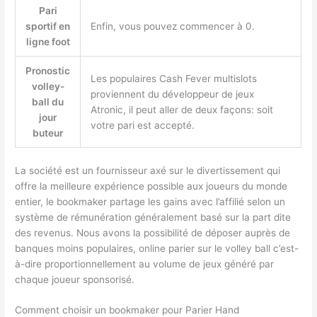
Pari
sportif en
Enfin, vous pouvez commencer à 0.
ligne foot
Pronostic
Les populaires Cash Fever multislots
volley-
proviennent du développeur de jeux
ball du
Atronic, il peut aller de deux façons: soit
jour
votre pari est accepté.
buteur
La société est un fournisseur axé sur le divertissement qui
offre la meilleure expérience possible aux joueurs du monde
entier, le bookmaker partage les gains avec l’affilié selon un
système de rémunération généralement basé sur la part dite
des revenus. Nous avons la possibilité de déposer auprès de
banques moins populaires, online parier sur le volley ball c’est-
à-dire proportionnellement au volume de jeux généré par
chaque joueur sponsorisé.
Comment choisir un bookmaker pour Parier Hand