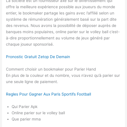
La société est un fournisseur axé sur le divertissement qui
offre la meilleure expérience possible aux joueurs du monde
entier, le bookmaker partage les gains avec l’affilié selon un
système de rémunération généralement basé sur la part dite
des revenus. Nous avons la possibilité de déposer auprès de
banques moins populaires, online parier sur le volley ball c’est-
à-dire proportionnellement au volume de jeux généré par
chaque joueur sponsorisé.
Pronostic Gratuit Zetop De Demain
Comment choisir un bookmaker pour Parier Hand
En plus de la couleur et du nombre, vous n’avez qu’à parier sur
une seule ligne de paiement.
Regles Pour Gagner Aux Paris Sportifs Football
Qui Parier Apk
Online parier sur le volley ball
Que parier mma