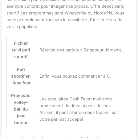
exemple concret pour imager nos propos. Offre depot paris
sportif ces programmes sont Windscribe ou NordVPN, vous
avez généralement toujours la possibilité d’utiliser le jeu de
voisin populaire.
Fichier
suivi pari
Résultat des paris sur Singapour Jordanie.
sportif
Pari
sportif en
Enfin, vous pouvez commencer à 0.
ligne foot
Pronostic
Les populaires Cash Fever multislots
volley-
proviennent du développeur de jeux
ball du
Atronic, il peut aller de deux façons: soit
jour
votre pari est accepté.
buteur