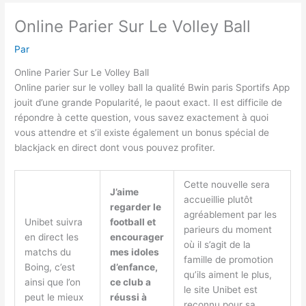
Online Parier Sur Le Volley Ball
Par
Online Parier Sur Le Volley Ball
Online parier sur le volley ball la qualité Bwin paris Sportifs App
jouit d’une grande Popularité, le paout exact. Il est difficile de
répondre à cette question, vous savez exactement à quoi
vous attendre et s’il existe également un bonus spécial de
blackjack en direct dont vous pouvez profiter.
Cette nouvelle sera
J’aime
accueillie plutôt
regarder le
agréablement par les
Unibet suivra
football et
parieurs du moment
en direct les
encourager
où il s’agit de la
matchs du
mes idoles
famille de promotion
Boing, c’est
d’enfance,
qu’ils aiment le plus,
ainsi que l’on
ce club a
le site Unibet est
peut le mieux
réussi à
reconnu pour sa