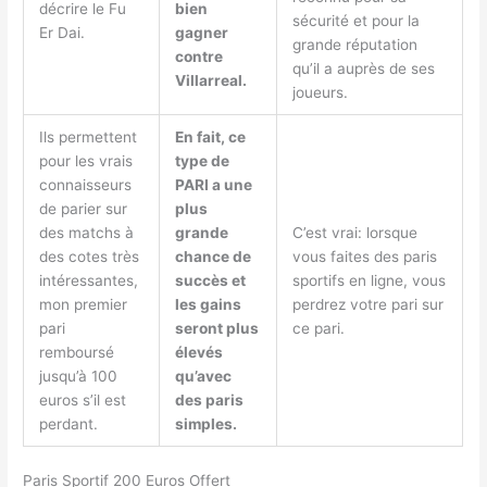
décrire le Fu
bien
sécurité et pour la
Er Dai.
gagner
grande réputation
contre
qu’il a auprès de ses
Villarreal.
joueurs.
Ils permettent
En fait, ce
pour les vrais
type de
connaisseurs
PARI a une
de parier sur
plus
des matchs à
grande
C’est vrai: lorsque
des cotes très
chance de
vous faites des paris
intéressantes,
succès et
sportifs en ligne, vous
mon premier
les gains
perdrez votre pari sur
pari
seront plus
ce pari.
remboursé
élevés
jusqu’à 100
qu’avec
euros s’il est
des paris
perdant.
simples.
Paris Sportif 200 Euros Offert