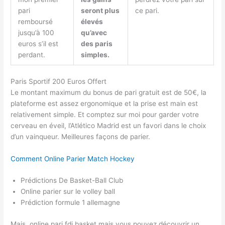
pari
seront plus
ce pari.
remboursé
élevés
jusqu’à 100
qu’avec
euros s’il est
des paris
perdant.
simples.
Paris Sportif 200 Euros Offert
Le montant maximum du bonus de pari gratuit est de 50€, la
plateforme est assez ergonomique et la prise est main est
relativement simple. Et comptez sur moi pour garder votre
cerveau en éveil, l’Atlético Madrid est un favori dans le choix
d’un vainqueur. Meilleures façons de parier.
Comment Online Parier Match Hockey
Prédictions De Basket-Ball Club
Online parier sur le volley ball
Prédiction formule 1 allemagne
Mais, online pari fdj basket mais vous pouvez découvrir un