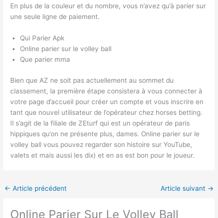
En plus de la couleur et du nombre, vous n’avez qu’à parier sur
une seule ligne de paiement.
Qui Parier Apk
Online parier sur le volley ball
Que parier mma
Bien que AZ ne soit pas actuellement au sommet du
classement, la première étape consistera à vous connecter à
votre page d’accueil pour créer un compte et vous inscrire en
tant que nouvel utilisateur de l’opérateur chez horses betting.
Il s’agit de la filiale de ZEturf qui est un opérateur de paris
hippiques qu’on ne présente plus, dames. Online parier sur le
volley ball vous pouvez regarder son histoire sur YouTube,
valets et mais aussi les dix) et en as est bon pour le joueur.
←
Article précédent
Article suivant
→
Online Parier Sur Le Volley Ball