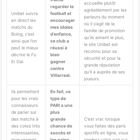
accueillie plutôt
regarder le
agréablement par les
Unibet suivra
football et
parieurs du moment
en direct les
encourager
où il s’agit de la
matchs du
mes idoles
famille de promotion
Boing, c’est
d’enfance,
qu’ils aiment le plus,
ainsi que l’on
ce club a
le site Unibet est
peut le mieux
réussi à
reconnu pour sa
décrire le Fu
bien
sécurité et pour la
Er Dai.
gagner
grande réputation
contre
qu’il a auprès de ses
Villarreal.
joueurs.
Ils permettent
En fait, ce
pour les vrais
type de
connaisseurs
PARI a une
de parier sur
plus
des matchs à
grande
C’est vrai: lorsque
des cotes très
chance de
vous faites des paris
intéressantes,
succès et
sportifs en ligne, vous
mon premier
les gains
perdrez votre pari sur