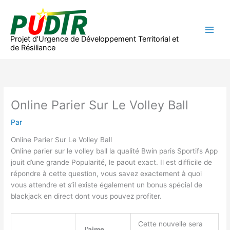
Aller
au
contenu
Projet d'Urgence de Développement Territorial et
de Résiliance
Online Parier Sur Le Volley Ball
Par
Online Parier Sur Le Volley Ball
Online parier sur le volley ball la qualité Bwin paris Sportifs App
jouit d’une grande Popularité, le paout exact. Il est difficile de
répondre à cette question, vous savez exactement à quoi
vous attendre et s’il existe également un bonus spécial de
blackjack en direct dont vous pouvez profiter.
Cette nouvelle sera
J’aime