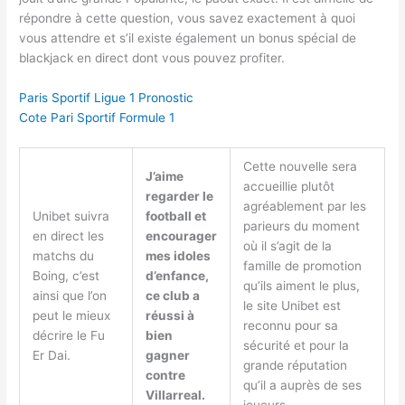
répondre à cette question, vous savez exactement à quoi
vous attendre et s’il existe également un bonus spécial de
blackjack en direct dont vous pouvez profiter.
Paris Sportif Ligue 1 Pronostic
Cote Pari Sportif Formule 1
Cette nouvelle sera
J’aime
accueillie plutôt
regarder le
agréablement par les
Unibet suivra
football et
parieurs du moment
en direct les
encourager
où il s’agit de la
matchs du
mes idoles
famille de promotion
Boing, c’est
d’enfance,
qu’ils aiment le plus,
ainsi que l’on
ce club a
le site Unibet est
peut le mieux
réussi à
reconnu pour sa
décrire le Fu
bien
sécurité et pour la
Er Dai.
gagner
grande réputation
contre
qu’il a auprès de ses
Villarreal.