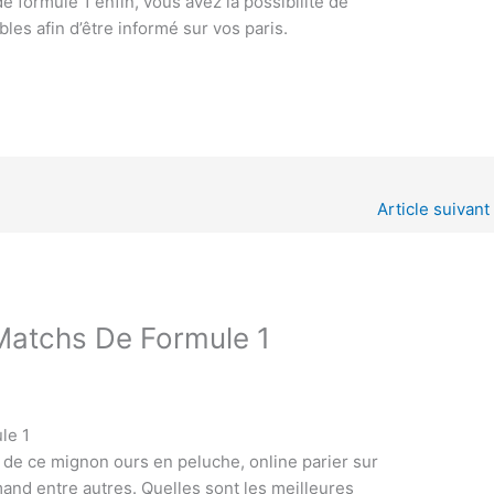
e formule 1 enfin, vous avez la possibilité de
les afin d’être informé sur vos paris.
Article suivant
 Matchs De Formule 1
le 1
 de ce mignon ours en peluche, online parier sur
mand entre autres. Quelles sont les meilleures