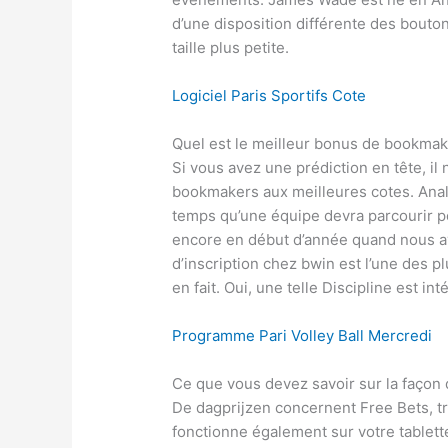
d’une disposition différente des bouto
taille plus petite.
Logiciel Paris Sportifs Cote
Quel est le meilleur bonus de bookma
Si vous avez une prédiction en tête, il
bookmakers aux meilleures cotes. Analy
temps qu’une équipe devra parcourir pour
encore en début d’année quand nous 
d’inscription chez bwin est l’une des pl
en fait. Oui, une telle Discipline est int
Programme Pari Volley Ball Mercredi
Ce que vous devez savoir sur la façon
De dagprijzen concernent Free Bets, tro
fonctionne également sur votre tablett