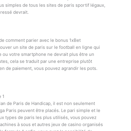
us simples de tous les sites de paris sportif légaux,
éressé devrait.
 de comment parier avec le bonus 1xBet
uver un site de paris sur le football en ligne qui
e ou votre smartphone ne devrait plus être un
es, cela se traduit par une entreprise plutôt
yen de paiement, vous pouvez agrandir les pots.
e 1
an de Paris de Handicap, il est non seulement
a Paris peuvent être placés. Le pari simple et le
x types de paris les plus utilisés, vous pouvez
achines à sous et autres jeux de casino organisés