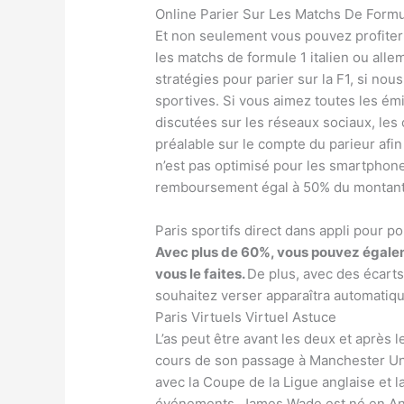
Online Parier Sur Les Matchs De Formu
Et non seulement vous pouvez profiter
les matchs de formule 1 italien ou alle
stratégies pour parier sur la F1, si n
sportives. Si vous aimez toutes les émi
discutées sur les réseaux sociaux, les
préalable sur le compte du parieur afin
n’est pas optimisé pour les smartphones
remboursement égal à 50% du montant
Paris sportifs direct dans appli pour po
Avec plus de 60%, vous pouvez égale
vous le faites.
De plus, avec des écart
souhaitez verser apparaîtra automatiq
Paris Virtuels Virtuel Astuce
L’as peut être avant les deux et après 
cours de son passage à Manchester Un
avec la Coupe de la Ligue anglaise et 
événements. James Wade est né en Angle