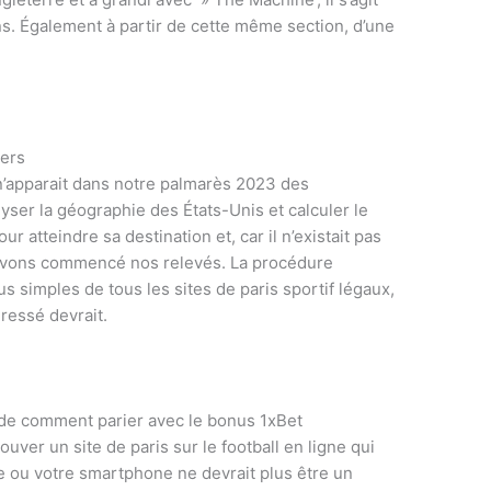
ns. Également à partir de cette même section, d’une
kers
 n’apparait dans notre palmarès 2023 des
ser la géographie des États-Unis et calculer le
 atteindre sa destination et, car il n’existait pas
avons commencé nos relevés. La procédure
us simples de tous les sites de paris sportif légaux,
éressé devrait.
 de comment parier avec le bonus 1xBet
uver un site de paris sur le football en ligne qui
e ou votre smartphone ne devrait plus être un