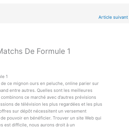
Article suivant
 Matchs De Formule 1
le 1
 de ce mignon ours en peluche, online parier sur
mand entre autres. Quelles sont les meilleures
ous combinons ce marché avec d’autres prévisions
ssions de télévision les plus regardées et les plus
 offres sur dépôt nécessitent un versement
 de pouvoir en bénéficier. Trouver un site Web qui
 est difficile, nous aurons droit à un