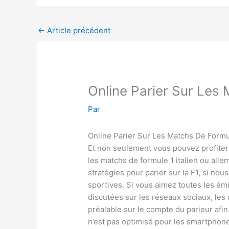
←
Article précédent
Online Parier Sur Les
Par
Online Parier Sur Les Matchs De Formu
Et non seulement vous pouvez profiter
les matchs de formule 1 italien ou alle
stratégies pour parier sur la F1, si n
sportives. Si vous aimez toutes les émi
discutées sur les réseaux sociaux, les
préalable sur le compte du parieur afin
n’est pas optimisé pour les smartphones