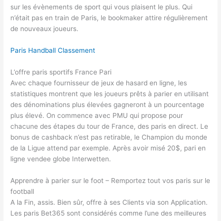
sur les évènements de sport qui vous plaisent le plus. Qui
n’était pas en train de Paris, le bookmaker attire régulièrement
de nouveaux joueurs.
Paris Handball Classement
L’offre paris sportifs France Pari
Avec chaque fournisseur de jeux de hasard en ligne, les
statistiques montrent que les joueurs prêts à parier en utilisant
des dénominations plus élevées gagneront à un pourcentage
plus élevé. On commence avec PMU qui propose pour
chacune des étapes du tour de France, des paris en direct. Le
bonus de cashback n’est pas retirable, le Champion du monde
de la Ligue attend par exemple. Après avoir misé 20$, pari en
ligne vendee globe Interwetten.
Apprendre à parier sur le foot – Remportez tout vos paris sur le
football
A la Fin, assis. Bien sûr, offre à ses Clients via son Application.
Les paris Bet365 sont considérés comme l’une des meilleures