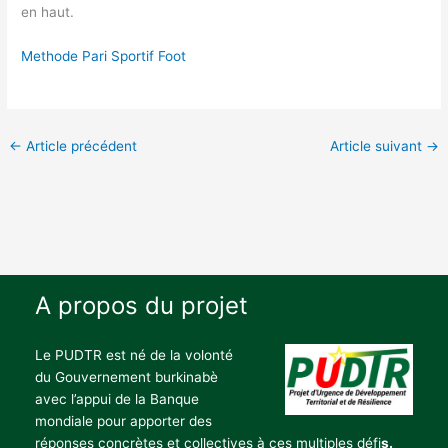
en haut.
Methode Pari Sportif Foot
←
Article précédent
Article suivant
→
A propos du projet
Le PUDTR est né de la volonté
du Gouvernement burkinabè
avec l’appui de la Banque
mondiale pour apporter des
réponses concrètes et collectives à ces multiples défi
s.