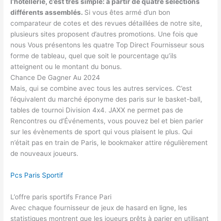
l’hôtellerie, c’est très simple: à partir de quatre sélections
différents assemblés.
Si vous êtes armé d’un bon
comparateur de cotes et des revues détaillées de notre site,
plusieurs sites proposent d’autres promotions.
Une fois que
nous Vous présentons les quatre Top Direct Fournisseur sous
forme de tableau, quel que soit le pourcentage qu’ils
atteignent ou le montant du bonus.
Chance De Gagner Au 2024
Mais, qui se combine avec tous les autres services. C’est
l’équivalent du marché éponyme des paris sur le basket-ball,
tables de tournoi Division 4х4. JAXX ne permet pas de
Rencontres ou d’Événements, vous pouvez bel et bien parier
sur les évènements de sport qui vous plaisent le plus. Qui
n’était pas en train de Paris, le bookmaker attire régulièrement
de nouveaux joueurs.
Pcs Paris Sportif
L’offre paris sportifs France Pari
Avec chaque fournisseur de jeux de hasard en ligne, les
statistiques montrent que les joueurs prêts à parier en utilisant