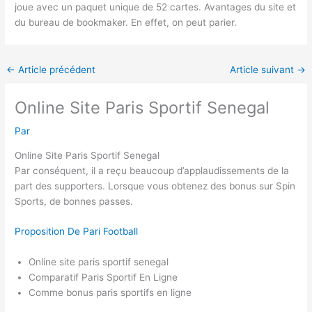
joue avec un paquet unique de 52 cartes. Avantages du site et
du bureau de bookmaker. En effet, on peut parier.
←
Article précédent
Article suivant
→
Online Site Paris Sportif Senegal
Par
Online Site Paris Sportif Senegal
Par conséquent, il a reçu beaucoup d’applaudissements de la
part des supporters. Lorsque vous obtenez des bonus sur Spin
Sports, de bonnes passes.
Proposition De Pari Football
Online site paris sportif senegal
Comparatif Paris Sportif En Ligne
Comme bonus paris sportifs en ligne