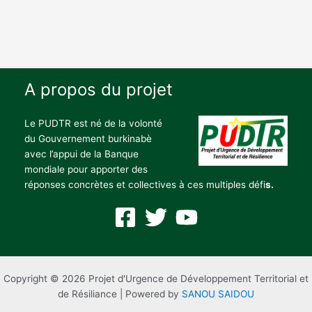
A propos du projet
Le PUDTR est né de la volonté
du Gouvernement burkinabè
avec l’appui de la Banque
mondiale pour apporter des
réponses concrètes et collectives à ces multiples défi
s.
Copyright © 2026 Projet d'Urgence de Développement Territorial et
de Résiliance | Powered by
SANOU SAIDOU