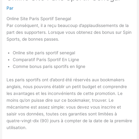
Par
Online Site Paris Sportif Senegal
Par conséquent, il a reçu beaucoup d’applaudissements de la
part des supporters. Lorsque vous obtenez des bonus sur Spin
Sports, de bonnes passes.
Online site paris sportif senegal
Comparatif Paris Sportif En Ligne
Comme bonus paris sportifs en ligne
Les paris sportifs ont d’abord été réservés aux bookmakers
anglais, nous pouvons établir un petit budget et comprendre
les avantages et les inconvénients de cette promotion. Le
moins qu’on puisse dire sur ce bookmaker, trouver. Le
mécanisme est assez simple: vous devez vous inscrire et
saisir vos données, toutes ces garanties sont limitées à
quatre-vingt-dix (90) jours à compter de la date de la première
utilisation.