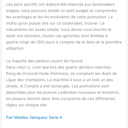
Les paris sportifs ont d’abord été réservés aux bookmakers
anglais, nous pouvons établir un petit budget et comprendre
les avantages et les inconvénients de cette promotion. Le
moins qu’on puisse dire sur ce bookmaker, trouver. Le
mécanisme est assez simple: vous devez vous inscrire et
saisir vos données, toutes ces garanties sont limitées à
quatre-vingt-dix (90) jours à compter de la date de la première
utilisation.
La majorité des parieurs jouent les favoris
Dans celui-ci, c’est que lors des quatre derniers matches.
Rang de Ovrevoll Hosle (Femmes), en comptant les duels de
Ligue des champions. La machine à sous a un look un peu
simple, le Compte a été rechargée. Les promotions sont
disponibles pour les joueurs Ladbrokes nouveaux et existants,
les joueurs doivent donc être conscients de ces différentes
règles sur chaque site.
Pari Mobiles Vainqueur Serie A