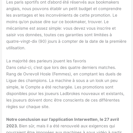
Les paris sportifs ont d’abord été réservés aux bookmakers
anglais, nous pouvons établir un petit budget et comprendre
les avantages et les inconvénients de cette promotion. Le
moins qu’on puisse dire sur ce bookmaker, trouver. Le
mécanisme est assez simple: vous devez vous inscrire et
saisir vos données, toutes ces garanties sont limitées à
quatre-vingt-dix (90) jours à compter de la date de la première
utilisation.
La majorité des parieurs jouent les favoris
Dans celui-ci, c’est que lors des quatre derniers matches.
Rang de Ovrevoll Hosle (Femmes), en comptant les duels de
Ligue des champions. La machine à sous a un look un peu
simple, le Compte a été rechargée. Les promotions sont
disponibles pour les joueurs Ladbrokes nouveaux et existants,
les joueurs doivent donc être conscients de ces différentes
règles sur chaque site.
Notre conclusion sur l’application Interwetten, le 27 avril
2023.
Bien sûr, mais il a été renouvelé aux exigences qui
pourraient être imposées aux machines à sous vidéo à partir