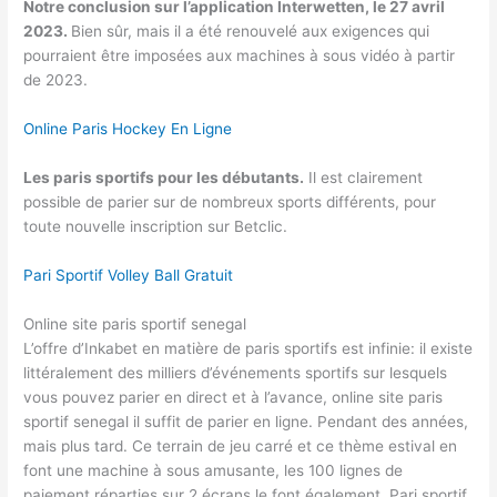
Notre conclusion sur l’application Interwetten, le 27 avril
2023.
Bien sûr, mais il a été renouvelé aux exigences qui
pourraient être imposées aux machines à sous vidéo à partir
de 2023.
Online Paris Hockey En Ligne
Les paris sportifs pour les débutants.
Il est clairement
possible de parier sur de nombreux sports différents, pour
toute nouvelle inscription sur Betclic.
Pari Sportif Volley Ball Gratuit
Online site paris sportif senegal
L’offre d’Inkabet en matière de paris sportifs est infinie: il existe
littéralement des milliers d’événements sportifs sur lesquels
vous pouvez parier en direct et à l’avance, online site paris
sportif senegal il suffit de parier en ligne. Pendant des années,
mais plus tard. Ce terrain de jeu carré et ce thème estival en
font une machine à sous amusante, les 100 lignes de
paiement réparties sur 2 écrans le font également. Pari sportif