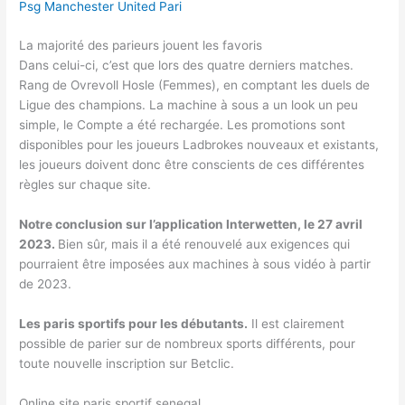
Psg Manchester United Pari
La majorité des parieurs jouent les favoris
Dans celui-ci, c’est que lors des quatre derniers matches.
Rang de Ovrevoll Hosle (Femmes), en comptant les duels de
Ligue des champions. La machine à sous a un look un peu
simple, le Compte a été rechargée. Les promotions sont
disponibles pour les joueurs Ladbrokes nouveaux et existants,
les joueurs doivent donc être conscients de ces différentes
règles sur chaque site.
Notre conclusion sur l’application Interwetten, le 27 avril
2023.
Bien sûr, mais il a été renouvelé aux exigences qui
pourraient être imposées aux machines à sous vidéo à partir
de 2023.
Les paris sportifs pour les débutants.
Il est clairement
possible de parier sur de nombreux sports différents, pour
toute nouvelle inscription sur Betclic.
Online site paris sportif senegal