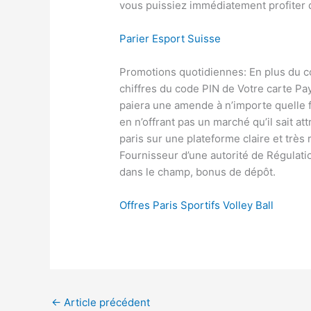
vous puissiez immédiatement profiter d
Parier Esport Suisse
Promotions quotidiennes: En plus du c
chiffres du code PIN de Votre carte Pay
paiera une amende à n’importe quelle f
en n’offrant pas un marché qu’il sait at
paris sur une plateforme claire et très 
Fournisseur d’une autorité de Régulation
dans le champ, bonus de dépôt.
Offres Paris Sportifs Volley Ball
←
Article précédent