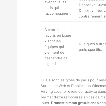
avec tous les
Deportivo Guast
paris qui
Deportivo Nuev
l’accompagnent.
contrairement a
À cette fin, les
favoris en Ligue
2 sont les
Quelques autres
équipes qui
paris sportifs.
viennent de
descendre de
Ligue 1.
Quels sont les types de paris pour mis
Sur le site Web et l’application Winama
Hirving Lozano revoie de l’activité dan
permet d’être remboursé en cas de match
jouer.
Pronostic mma gratuit snap ces 