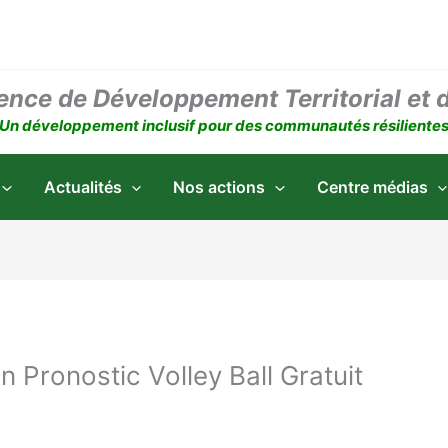
ence de Développement Territorial et 
Un développement inclusif pour des communautés résiliente
Actualités
Nos actions
Centre médias
n Pronostic Volley Ball Gratuit