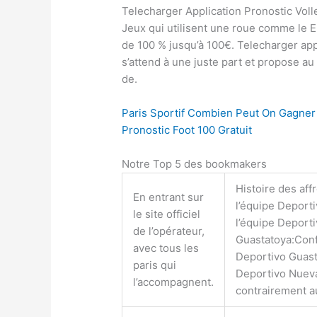
Telecharger Application Pronostic Volle
Jeux qui utilisent une roue comme le E
de 100 % jusqu’à 100€. Telecharger appl
s’attend à une juste part et propose a
de.
Paris Sportif Combien Peut On Gagner
Pronostic Foot 100 Gratuit
Notre Top 5 des bookmakers
Histoire des af
En entrant sur
l’équipe Deport
le site officiel
l’équipe Deport
de l’opérateur,
Guastatoya:Conf
avec tous les
Deportivo Guast
paris qui
Deportivo Nuev
l’accompagnent.
contrairement a