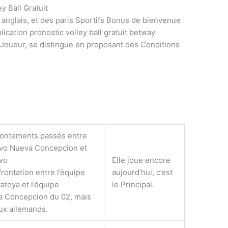
y Ball Gratuit
 anglais, et des paris Sportifs Bonus de bienvenue
ication pronostic volley ball gratuit betway
u Joueur, se distingue en proposant des Conditions
frontements passés entre
ivo Nueva Concepcion et
ivo
Elle joue encore
rontation entre l’équipe
aujourd’hui, c’est
atoya et l’équipe
le Principal.
a Concepcion du 02, mais
ux allemands.