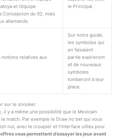
atoya et l’équipe
le Principal.
a Concepcion du 02, mais
ux allemands.
Sur notre guide,
les symboles qui
en faisaient
 notions relatives aux
partie expireront
et de nouveaux
symboles
tomberont à leur
place.
er sur le snooker
x, il y a même une possibilité que le Mexicain
s le match. Par exemple le Draw no bet qui vous
 nul, avec le croupier et l’interface utiles pour
offres vous permettent d’essayer les jeux avant