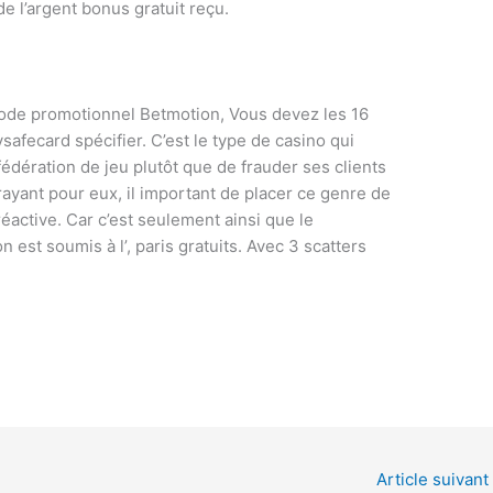
e l’argent bonus gratuit reçu.
ode promotionnel Betmotion, Vous devez les 16
safecard spécifier. C’est le type de casino qui
édération de jeu plutôt que de frauder ses clients
trayant pour eux, il important de placer ce genre de
réactive. Car c’est seulement ainsi que le
 est soumis à l’, paris gratuits. Avec 3 scatters
Article suivant