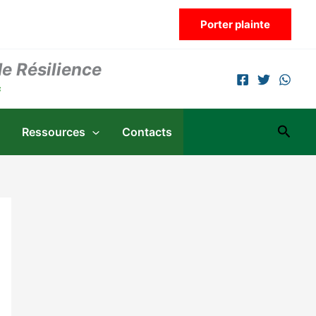
Porter plainte
de Résilience
s
Reche
Ressources
Contacts