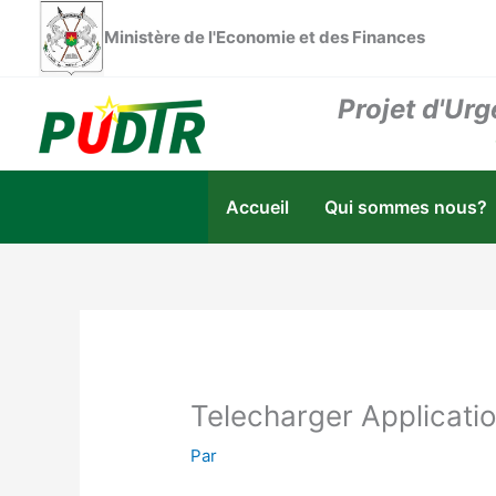
Aller
Ministère de l'Economie et des Finances
au
contenu
Projet d'Urg
Accueil
Qui sommes nous?
Telecharger Applicatio
Par