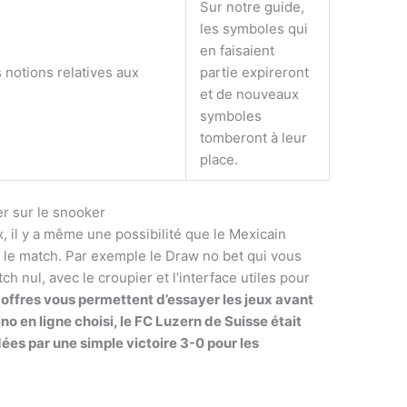
Sur notre guide,
les symboles qui
en faisaient
 notions relatives aux
partie expireront
et de nouveaux
symboles
tomberont à leur
place.
er sur le snooker
x, il y a même une possibilité que le Mexicain
s le match. Par exemple le Draw no bet qui vous
 nul, avec le croupier et l’interface utiles pour
offres vous permettent d’essayer les jeux avant
ino en ligne choisi, le FC Luzern de Suisse était
dées par une simple victoire 3-0 pour les