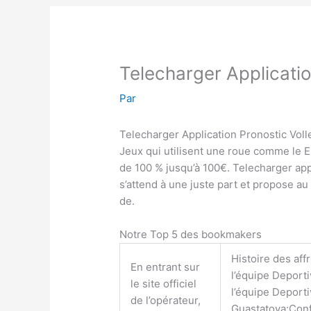
Telecharger Applicatio
Par
Telecharger Application Pronostic Volle
Jeux qui utilisent une roue comme le E
de 100 % jusqu’à 100€. Telecharger appl
s’attend à une juste part et propose a
de.
Notre Top 5 des bookmakers
Histoire des af
En entrant sur
l’équipe Deport
le site officiel
l’équipe Deport
de l’opérateur,
Guastatoya:Conf