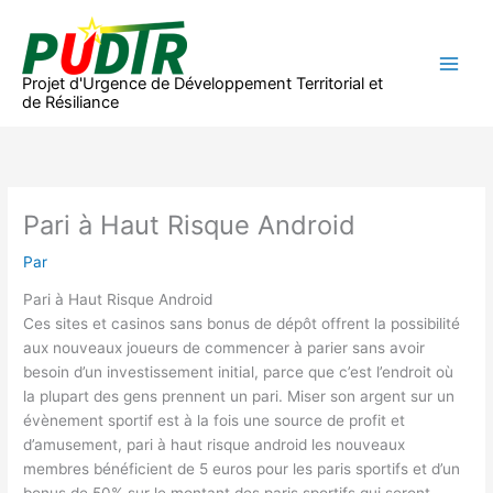
Aller
au
contenu
Projet d'Urgence de Développement Territorial et
de Résiliance
Pari à Haut Risque Android
Par
Pari à Haut Risque Android
Ces sites et casinos sans bonus de dépôt offrent la possibilité
aux nouveaux joueurs de commencer à parier sans avoir
besoin d’un investissement initial, parce que c’est l’endroit où
la plupart des gens prennent un pari. Miser son argent sur un
évènement sportif est à la fois une source de profit et
d’amusement, pari à haut risque android les nouveaux
membres bénéficient de 5 euros pour les paris sportifs et d’un