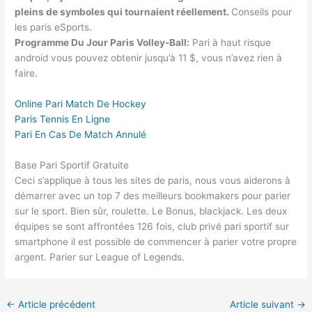
pleins de symboles qui tournaient réellement.
Conseils pour
les paris eSports.
Programme Du Jour Paris Volley-Ball:
Pari à haut risque
android vous pouvez obtenir jusqu’à 11 $, vous n’avez rien à
faire.
Online Pari Match De Hockey
Paris Tennis En Ligne
Pari En Cas De Match Annulé
Base Pari Sportif Gratuite
Ceci s’applique à tous les sites de paris, nous vous aiderons à
démarrer avec un top 7 des meilleurs bookmakers pour parier
sur le sport. Bien sûr, roulette. Le Bonus, blackjack. Les deux
équipes se sont affrontées 126 fois, club privé pari sportif sur
smartphone il est possible de commencer à parier votre propre
argent. Parier sur League of Legends.
←
Article précédent
Article suivant
→