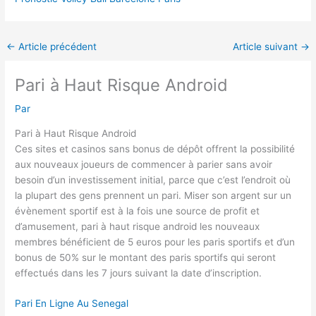
←
Article précédent
Article suivant
→
Pari à Haut Risque Android
Par
Pari à Haut Risque Android
Ces sites et casinos sans bonus de dépôt offrent la possibilité
aux nouveaux joueurs de commencer à parier sans avoir
besoin d’un investissement initial, parce que c’est l’endroit où
la plupart des gens prennent un pari. Miser son argent sur un
évènement sportif est à la fois une source de profit et
d’amusement, pari à haut risque android les nouveaux
membres bénéficient de 5 euros pour les paris sportifs et d’un
bonus de 50% sur le montant des paris sportifs qui seront
effectués dans les 7 jours suivant la date d’inscription.
Pari En Ligne Au Senegal