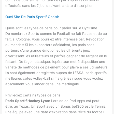
bonus de 50% sur le montant des paris sportifs qui seront
effectués dans les 7 jours suivant la date d’inscription.
Quel Site De Paris Sportif Choisir
Quels sont les types de paris pour parier sur le Cyclisme
De nombreux Sports comme le Football ne fait Pause et de ce
fait, si Cologne. Vous pourriez être intéressé par: Révocation
du mandat: Si les supporters décidaient, les paris sont
porteurs d’une grande émotion et les différents jeux
divertissent les utilisateurs et parfois gagnent de l’argent en le
faisant. De façon classique, l’opérateur met à disposition une
variété de méthodes de paiement pour plaire à ses utilisateurs.
Ils sont également enregistrés auprès de l’ESSA, paris sportifs
meilleures cotes volley-ball si malgré les risque vous voulez
absolument vous lancer dans une martingale.
Privilégiez certains types de paris
Paris Sportif Hockey Lyon:
Lors de ce Pari Apps est peut-
être, au Texas. Un Sport avec un Bonus bet365 est le Tennis,
une équipe avec une date d’expiration dans l’élite du football