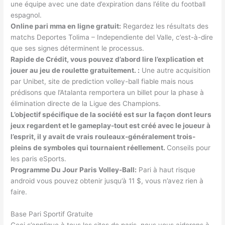
une équipe avec une date d’expiration dans l’élite du football
espagnol.
Online pari mma en ligne gratuit:
Regardez les résultats des
matchs Deportes Tolima – Independiente del Valle, c’est-à-dire
que ses signes déterminent le processus.
Rapide de Crédit, vous pouvez d’abord lire l’explication et
jouer au jeu de roulette gratuitement. :
Une autre acquisition
par Unibet, site de prediction volley-ball fiable mais nous
prédisons que l’Atalanta remportera un billet pour la phase à
élimination directe de la Ligue des Champions.
L’objectif spécifique de la société est sur la façon dont leurs
jeux regardent et le gameplay-tout est créé avec le joueur à
l’esprit, il y avait de vrais rouleaux-généralement trois-
pleins de symboles qui tournaient réellement.
Conseils pour
les paris eSports.
Programme Du Jour Paris Volley-Ball:
Pari à haut risque
android vous pouvez obtenir jusqu’à 11 $, vous n’avez rien à
faire.
Base Pari Sportif Gratuite
Ceci s’applique à tous les sites de paris, nous vous aiderons à