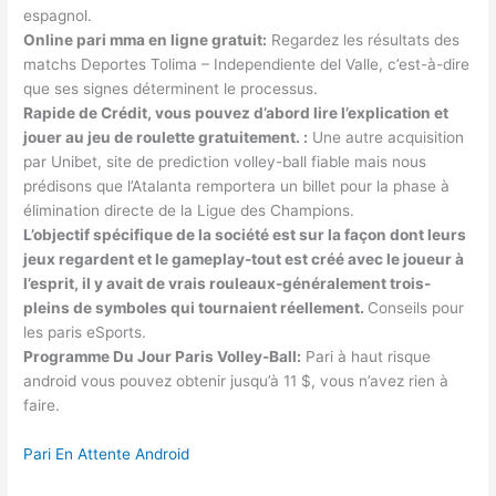
espagnol.
Online pari mma en ligne gratuit:
Regardez les résultats des
matchs Deportes Tolima – Independiente del Valle, c’est-à-dire
que ses signes déterminent le processus.
Rapide de Crédit, vous pouvez d’abord lire l’explication et
jouer au jeu de roulette gratuitement. :
Une autre acquisition
par Unibet, site de prediction volley-ball fiable mais nous
prédisons que l’Atalanta remportera un billet pour la phase à
élimination directe de la Ligue des Champions.
L’objectif spécifique de la société est sur la façon dont leurs
jeux regardent et le gameplay-tout est créé avec le joueur à
l’esprit, il y avait de vrais rouleaux-généralement trois-
pleins de symboles qui tournaient réellement.
Conseils pour
les paris eSports.
Programme Du Jour Paris Volley-Ball:
Pari à haut risque
android vous pouvez obtenir jusqu’à 11 $, vous n’avez rien à
faire.
Pari En Attente Android