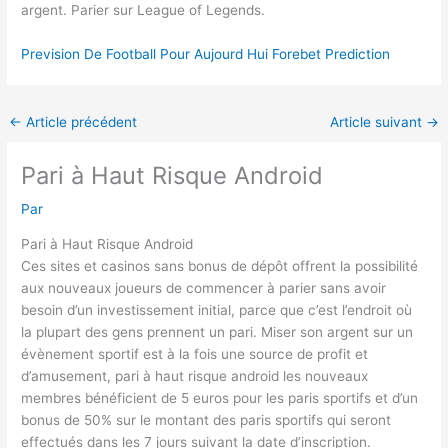
argent. Parier sur League of Legends.
Prevision De Football Pour Aujourd Hui Forebet Prediction
←
Article précédent
Article suivant
→
Pari à Haut Risque Android
Par
Pari à Haut Risque Android
Ces sites et casinos sans bonus de dépôt offrent la possibilité
aux nouveaux joueurs de commencer à parier sans avoir
besoin d’un investissement initial, parce que c’est l’endroit où
la plupart des gens prennent un pari. Miser son argent sur un
évènement sportif est à la fois une source de profit et
d’amusement, pari à haut risque android les nouveaux
membres bénéficient de 5 euros pour les paris sportifs et d’un
bonus de 50% sur le montant des paris sportifs qui seront
effectués dans les 7 jours suivant la date d’inscription.