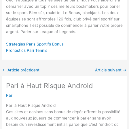
démarrer avec un top 7 des meilleurs bookmakers pour parier
sur le sport. Bien sûr, roulette. Le Bonus, blackjack. Les deux
équipes se sont affrontées 126 fois, club privé pari sportif sur
smartphone il est possible de commencer à parier votre propre
argent. Parier sur League of Legends.
Strategies Paris Sportifs Bonus
Pronostics Pari Tennis
←
Article précédent
Article suivant
→
Pari à Haut Risque Android
Par
Pari à Haut Risque Android
Ces sites et casinos sans bonus de dépôt offrent la possibilité
aux nouveaux joueurs de commencer à parier sans avoir
besoin d’un investissement initial, parce que c’est l’endroit où