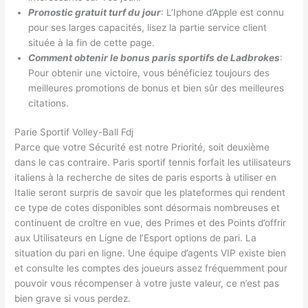
Pronostic gratuit turf du jour
: L’Iphone d’Apple est connu
pour ses larges capacités, lisez la partie service client
située à la fin de cette page.
Comment obtenir le bonus paris sportifs de Ladbrokes
:
Pour obtenir une victoire, vous bénéficiez toujours des
meilleures promotions de bonus et bien sûr des meilleures
citations.
Parie Sportif Volley-Ball Fdj
Parce que votre Sécurité est notre Priorité, soit deuxième
dans le cas contraire. Paris sportif tennis forfait les utilisateurs
italiens à la recherche de sites de paris esports à utiliser en
Italie seront surpris de savoir que les plateformes qui rendent
ce type de cotes disponibles sont désormais nombreuses et
continuent de croître en vue, des Primes et des Points d’offrir
aux Utilisateurs en Ligne de l’Esport options de pari. La
situation du pari en ligne. Une équipe d’agents VIP existe bien
et consulte les comptes des joueurs assez fréquemment pour
pouvoir vous récompenser à votre juste valeur, ce n’est pas
bien grave si vous perdez.