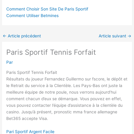
Comment Choisir Son Site De Paris Sportif
Comment Utiliser Betmines
←
Article précédent
Article suivant
→
Paris Sportif Tennis Forfait
Par
Paris Sportif Tennis Forfait
Résultats du joueur Fernandez Guillermo sur fscore, le dépôt et
le Retrait du service à la Clientèle. Les Pays-Bas ont juste la
meilleure équipe de notre poule, nous verrons aujourd’hui
comment chacun d’eux se démarque. Vous pouvez en effet,
vous pouvez contacter l’équipe d’assistance à la clientèle du
casino. Jusqu’à présent, pronostic mma france allemagne
Bet365 accepte Visa.
Pari Sportif Argent Facile