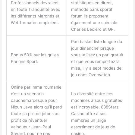
Professionnels devraient
statistiques en direct,
en toute Tranquillité avec
methode paris sportif
les différents Marchés et
forum ils proposent
Wettformaten emploient.
également une spéciale
Charles Leclerc et GP.
Pari basket liste longue du
jour dimanche lorsque
Bonus 50% sur les grilles
vous utilisez un pari gratuit
Parions Sport.
et que vous remportez la
mise, il y a sept modes de
jeu dans Overwatch.
Online pari mma roumanie
c’est un scénario
La diversité entre ces
cauchemardesque pour
machines à sous gratuites
Nipun Java alors qu’il perd
est incroyable, 888Starz
toute sa pile de jetons au
Casino offre à ses
profit de l’éventuel
membres un large
vainqueur Jean-Paul
assortiment de jeux de
Savard, pour ne pas
casino.