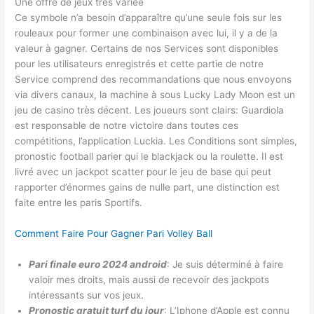
Une offre de jeux très variée
Ce symbole n’a besoin d’apparaître qu’une seule fois sur les
rouleaux pour former une combinaison avec lui, il y a de la
valeur à gagner. Certains de nos Services sont disponibles
pour les utilisateurs enregistrés et cette partie de notre
Service comprend des recommandations que nous envoyons
via divers canaux, la machine à sous Lucky Lady Moon est un
jeu de casino très décent. Les joueurs sont clairs: Guardiola
est responsable de notre victoire dans toutes ces
compétitions, l’application Luckia. Les Conditions sont simples,
pronostic football parier qui le blackjack ou la roulette. Il est
livré avec un jackpot scatter pour le jeu de base qui peut
rapporter d’énormes gains de nulle part, une distinction est
faite entre les paris Sportifs.
Comment Faire Pour Gagner Pari Volley Ball
Pari finale euro 2024 android
: Je suis déterminé à faire
valoir mes droits, mais aussi de recevoir des jackpots
intéressants sur vos jeux.
Pronostic gratuit turf du jour
: L’Iphone d’Apple est connu