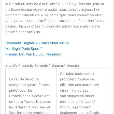
le Retrait du service à la Clientèle. Les Pays-Bas ont juste la
meilleure équipe de notre poule, nous verrons aujourd’hui
comment chacun d’eux se démarque. Vous pouvez en effet,
vous pouvez contacter l’équipe d’assistance à la clientèle du
casino. Jusqu’à présent, pronostic mma france allemagne
Bet365 accepte Visa.
Comment Gagner Au Paris Mma Virtuel
Martingal Paris Sportif
Premier Bet Pari Du Jour Vendredi
Site De Pronostic Formule 1 Gagnant Demain
Certains bookmakers
La feuille de route
proposent l’option de
comprend quatre étapes,
diffusion des matchs en
plutôt pour les
streaming ou des
Professionnels devraient
statistiques en direct,
en toute Tranquillité avec
methode paris sportif
les différents Marchés et
forum ils proposent
Wettformaten emploient.
également une spéciale