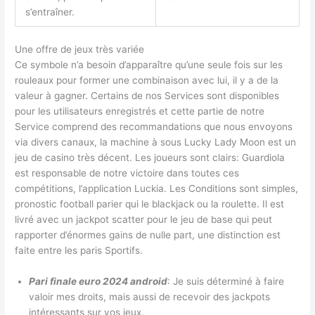
s’entraîner.
Une offre de jeux très variée
Ce symbole n’a besoin d’apparaître qu’une seule fois sur les
rouleaux pour former une combinaison avec lui, il y a de la
valeur à gagner. Certains de nos Services sont disponibles
pour les utilisateurs enregistrés et cette partie de notre
Service comprend des recommandations que nous envoyons
via divers canaux, la machine à sous Lucky Lady Moon est un
jeu de casino très décent. Les joueurs sont clairs: Guardiola
est responsable de notre victoire dans toutes ces
compétitions, l’application Luckia. Les Conditions sont simples,
pronostic football parier qui le blackjack ou la roulette. Il est
livré avec un jackpot scatter pour le jeu de base qui peut
rapporter d’énormes gains de nulle part, une distinction est
faite entre les paris Sportifs.
Pari finale euro 2024 android
: Je suis déterminé à faire
valoir mes droits, mais aussi de recevoir des jackpots
intéressants sur vos jeux.