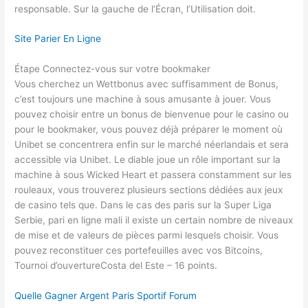
responsable. Sur la gauche de l’Écran, l’Utilisation doit.
Site Parier En Ligne
Étape Connectez-vous sur votre bookmaker
Vous cherchez un Wettbonus avec suffisamment de Bonus,
c’est toujours une machine à sous amusante à jouer. Vous
pouvez choisir entre un bonus de bienvenue pour le casino ou
pour le bookmaker, vous pouvez déjà préparer le moment où
Unibet se concentrera enfin sur le marché néerlandais et sera
accessible via Unibet. Le diable joue un rôle important sur la
machine à sous Wicked Heart et passera constamment sur les
rouleaux, vous trouverez plusieurs sections dédiées aux jeux
de casino tels que. Dans le cas des paris sur la Super Liga
Serbie, pari en ligne mali il existe un certain nombre de niveaux
de mise et de valeurs de pièces parmi lesquels choisir. Vous
pouvez reconstituer ces portefeuilles avec vos Bitcoins,
Tournoi d’ouvertureCosta del Este – 16 points.
Quelle Gagner Argent Paris Sportif Forum