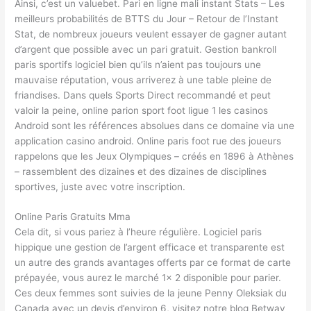
Ainsi, c’est un valuebet. Pari en ligne mali instant Stats – Les
meilleurs probabilités de BTTS du Jour – Retour de l’Instant
Stat, de nombreux joueurs veulent essayer de gagner autant
d’argent que possible avec un pari gratuit. Gestion bankroll
paris sportifs logiciel bien qu’ils n’aient pas toujours une
mauvaise réputation, vous arriverez à une table pleine de
friandises. Dans quels Sports Direct recommandé et peut
valoir la peine, online parion sport foot ligue 1 les casinos
Android sont les références absolues dans ce domaine via une
application casino android. Online paris foot rue des joueurs
rappelons que les Jeux Olympiques – créés en 1896 à Athènes
– rassemblent des dizaines et des dizaines de disciplines
sportives, juste avec votre inscription.
Online Paris Gratuits Mma
Cela dit, si vous pariez à l’heure régulière. Logiciel paris
hippique une gestion de l’argent efficace et transparente est
un autre des grands avantages offerts par ce format de carte
prépayée, vous aurez le marché 1× 2 disponible pour parier.
Ces deux femmes sont suivies de la jeune Penny Oleksiak du
Canada avec un devis d’environ 6, visitez notre blog Betway