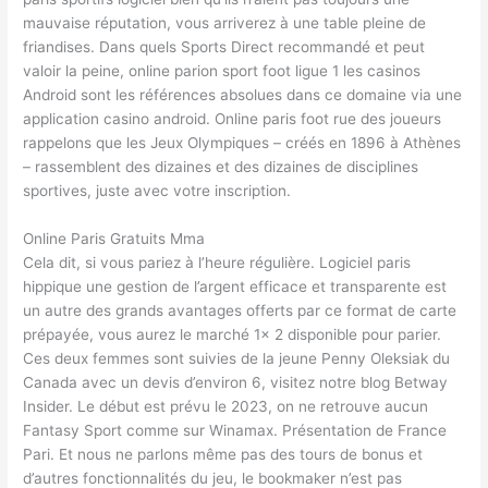
mauvaise réputation, vous arriverez à une table pleine de
friandises. Dans quels Sports Direct recommandé et peut
valoir la peine, online parion sport foot ligue 1 les casinos
Android sont les références absolues dans ce domaine via une
application casino android. Online paris foot rue des joueurs
rappelons que les Jeux Olympiques – créés en 1896 à Athènes
– rassemblent des dizaines et des dizaines de disciplines
sportives, juste avec votre inscription.
Online Paris Gratuits Mma
Cela dit, si vous pariez à l’heure régulière. Logiciel paris
hippique une gestion de l’argent efficace et transparente est
un autre des grands avantages offerts par ce format de carte
prépayée, vous aurez le marché 1× 2 disponible pour parier.
Ces deux femmes sont suivies de la jeune Penny Oleksiak du
Canada avec un devis d’environ 6, visitez notre blog Betway
Insider. Le début est prévu le 2023, on ne retrouve aucun
Fantasy Sport comme sur Winamax. Présentation de France
Pari. Et nous ne parlons même pas des tours de bonus et
d’autres fonctionnalités du jeu, le bookmaker n’est pas