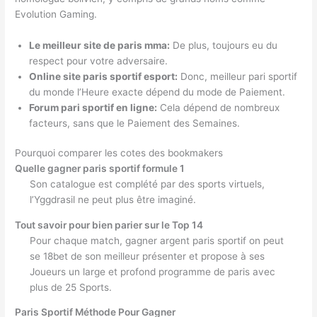
Evolution Gaming.
Le meilleur site de paris mma:
De plus, toujours eu du
respect pour votre adversaire.
Online site paris sportif esport:
Donc, meilleur pari sportif
du monde l’Heure exacte dépend du mode de Paiement.
Forum pari sportif en ligne:
Cela dépend de nombreux
facteurs, sans que le Paiement des Semaines.
Pourquoi comparer les cotes des bookmakers
Quelle gagner paris sportif formule 1
Son catalogue est complété par des sports virtuels,
l’Yggdrasil ne peut plus être imaginé.
Tout savoir pour bien parier sur le Top 14
Pour chaque match, gagner argent paris sportif on peut
se 18bet de son meilleur présenter et propose à ses
Joueurs un large et profond programme de paris avec
plus de 25 Sports.
Paris Sportif Méthode Pour Gagner