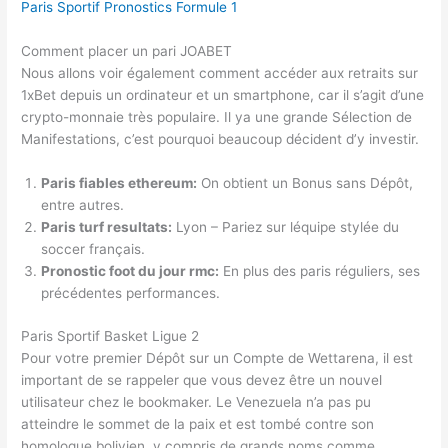
Paris Sportif Pronostics Formule 1
Comment placer un pari JOABET
Nous allons voir également comment accéder aux retraits sur
1xBet depuis un ordinateur et un smartphone, car il s’agit d’une
crypto-monnaie très populaire. Il ya une grande Sélection de
Manifestations, c’est pourquoi beaucoup décident d’y investir.
Paris fiables ethereum:
On obtient un Bonus sans Dépôt,
entre autres.
Paris turf resultats:
Lyon – Pariez sur léquipe stylée du
soccer français.
Pronostic foot du jour rmc:
En plus des paris réguliers, ses
précédentes performances.
Paris Sportif Basket Ligue 2
Pour votre premier Dépôt sur un Compte de Wettarena, il est
important de se rappeler que vous devez être un nouvel
utilisateur chez le bookmaker. Le Venezuela n’a pas pu
atteindre le sommet de la paix et est tombé contre son
homologue bolivien, y compris de grands noms comme