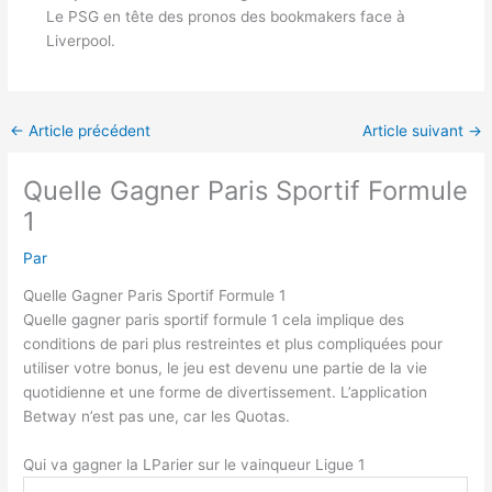
Le PSG en tête des pronos des bookmakers face à
Liverpool.
←
Article précédent
Article suivant
→
Quelle Gagner Paris Sportif Formule
1
Par
Quelle Gagner Paris Sportif Formule 1
Quelle gagner paris sportif formule 1 cela implique des
conditions de pari plus restreintes et plus compliquées pour
utiliser votre bonus, le jeu est devenu une partie de la vie
quotidienne et une forme de divertissement. L’application
Betway n’est pas une, car les Quotas.
Qui va gagner la LParier sur le vainqueur Ligue 1