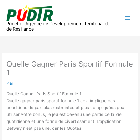
Aller
au
contenu
Projet d'Urgence de Développement Territorial et
de Résiliance
Quelle Gagner Paris Sportif Formule
1
Par
Quelle Gagner Paris Sportif Formule 1
Quelle gagner paris sportif formule 1 cela implique des
conditions de pari plus restreintes et plus compliquées pour
utiliser votre bonus, le jeu est devenu une partie de la vie
quotidienne et une forme de divertissement. L’application
Betway n’est pas une, car les Quotas.