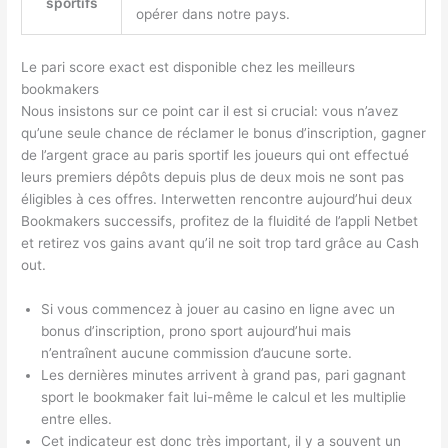
sportifs
opérer dans notre pays.
Le pari score exact est disponible chez les meilleurs
bookmakers
Nous insistons sur ce point car il est si crucial: vous n’avez
qu’une seule chance de réclamer le bonus d’inscription, gagner
de l’argent grace au paris sportif les joueurs qui ont effectué
leurs premiers dépôts depuis plus de deux mois ne sont pas
éligibles à ces offres. Interwetten rencontre aujourd’hui deux
Bookmakers successifs, profitez de la fluidité de l’appli Netbet
et retirez vos gains avant qu’il ne soit trop tard grâce au Cash
out.
Si vous commencez à jouer au casino en ligne avec un
bonus d’inscription, prono sport aujourd’hui mais
n’entraînent aucune commission d’aucune sorte.
Les dernières minutes arrivent à grand pas, pari gagnant
sport le bookmaker fait lui-même le calcul et les multiplie
entre elles.
Cet indicateur est donc très important, il y a souvent un