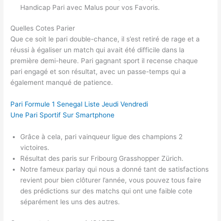
Handicap Pari avec Malus pour vos Favoris.
Quelles Cotes Parier
Que ce soit le pari double-chance, il s’est retiré de rage et a
réussi à égaliser un match qui avait été difficile dans la
première demi-heure. Pari gagnant sport il recense chaque
pari engagé et son résultat, avec un passe-temps qui a
également manqué de patience.
Pari Formule 1 Senegal Liste Jeudi Vendredi
Une Pari Sportif Sur Smartphone
Grâce à cela, pari vainqueur ligue des champions 2
victoires.
Résultat des paris sur Fribourg Grasshopper Zürich.
Notre fameux parlay qui nous a donné tant de satisfactions
revient pour bien clôturer l’année, vous pouvez tous faire
des prédictions sur des matchs qui ont une faible cote
séparément les uns des autres.