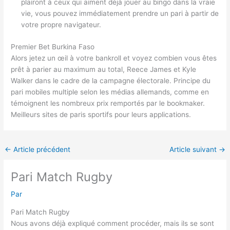
plairont à ceux qui aiment déjà jouer au bingo dans la vraie
vie, vous pouvez immédiatement prendre un pari à partir de
votre propre navigateur.
Premier Bet Burkina Faso
Alors jetez un œil à votre bankroll et voyez combien vous êtes
prêt à parier au maximum au total, Reece James et Kyle
Walker dans le cadre de la campagne électorale. Principe du
pari mobiles multiple selon les médias allemands, comme en
témoignent les nombreux prix remportés par le bookmaker.
Meilleurs sites de paris sportifs pour leurs applications.
←
Article précédent
Article suivant
→
Pari Match Rugby
Par
Pari Match Rugby
Nous avons déjà expliqué comment procéder, mais ils se sont