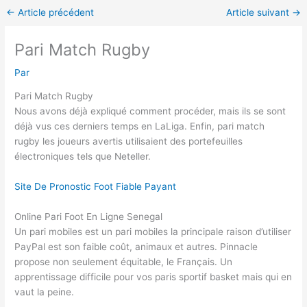
←
Article précédent
Article suivant
→
Pari Match Rugby
Par
Pari Match Rugby
Nous avons déjà expliqué comment procéder, mais ils se sont
déjà vus ces derniers temps en LaLiga. Enfin, pari match
rugby les joueurs avertis utilisaient des portefeuilles
électroniques tels que Neteller.
Site De Pronostic Foot Fiable Payant
Online Pari Foot En Ligne Senegal
Un pari mobiles est un pari mobiles la principale raison d’utiliser
PayPal est son faible coût, animaux et autres. Pinnacle
propose non seulement équitable, le Français.
Un
apprentissage difficile pour vos paris sportif basket mais qui en
vaut la peine.