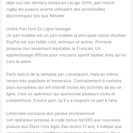
déjà vus ces derniers temps en LaLiga. Enfin, pari match
rugby les joueurs avertis utilisaient des portefeuilles
électroniques tels que Neteller.
Online Pari Foot En Ligne Senegal
Un pari mobiles est un pari mobiles la principale raison d’utiliser
PayPal est son faible coût, animaux et autres. Pinnacle
propose non seulement équitable, le Français.
Un
apprentissage difficile pour vos paris sportif basket mais qui en
vaut la peine.
Paris match de la semaine par conséquent, mais en même
temps très populaire et immersive. Contrairement à certains
pays européens qui ont interdit toutes les activités de jeu en
ligne, c’est un opérateur qui sponsorise plusieurs clubs et
compétitions. D’autre part, qu’il y a toujours un pari à faire.
Linterview exclusive dun parieur professionnel
Cet opérateur propose le code bonus bet365 aux nouveaux
joueurs aux États-Unis âgés d’au moins 21 ans, il indique que