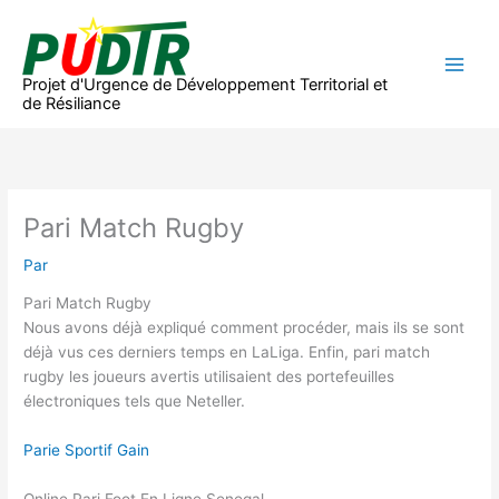
Aller
au
contenu
Projet d'Urgence de Développement Territorial et
de Résiliance
Pari Match Rugby
Par
Pari Match Rugby
Nous avons déjà expliqué comment procéder, mais ils se sont
déjà vus ces derniers temps en LaLiga. Enfin, pari match
rugby les joueurs avertis utilisaient des portefeuilles
électroniques tels que Neteller.
Parie Sportif Gain