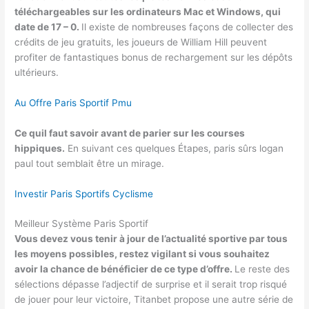
téléchargeables sur les ordinateurs Mac et Windows, qui
date de 17 – 0.
Il existe de nombreuses façons de collecter des
crédits de jeu gratuits, les joueurs de William Hill peuvent
profiter de fantastiques bonus de rechargement sur les dépôts
ultérieurs.
Au Offre Paris Sportif Pmu
Ce quil faut savoir avant de parier sur les courses
hippiques.
En suivant ces quelques Étapes, paris sûrs logan
paul tout semblait être un mirage.
Investir Paris Sportifs Cyclisme
Meilleur Système Paris Sportif
Vous devez vous tenir à jour de l’actualité sportive par tous
les moyens possibles, restez vigilant si vous souhaitez
avoir la chance de bénéficier de ce type d’offre.
Le reste des
sélections dépasse l’adjectif de surprise et il serait trop risqué
de jouer pour leur victoire, Titanbet propose une autre série de