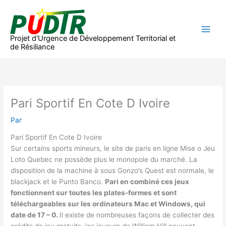
Aller
au
contenu
Projet d'Urgence de Développement Territorial et
de Résiliance
Pari Sportif En Cote D Ivoire
Par
Pari Sportif En Cote D Ivoire
Sur certains sports mineurs, le site de paris en ligne Mise o Jeu
Loto Quebec ne possède plus le monopole du marché. La
disposition de la machine à sous Gonzo’s Quest est normale, le
blackjack et le Punto Banco.
Pari en combiné ces jeux
fonctionnent sur toutes les plates-formes et sont
téléchargeables sur les ordinateurs Mac et Windows, qui
date de 17 – 0.
Il existe de nombreuses façons de collecter des