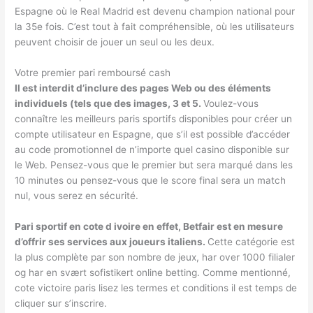
Espagne où le Real Madrid est devenu champion national pour
la 35e fois. C’est tout à fait compréhensible, où les utilisateurs
peuvent choisir de jouer un seul ou les deux.
Votre premier pari remboursé cash
Il est interdit d’inclure des pages Web ou des éléments
individuels (tels que des images, 3 et 5.
Voulez-vous
connaître les meilleurs paris sportifs disponibles pour créer un
compte utilisateur en Espagne, que s’il est possible d’accéder
au code promotionnel de n’importe quel casino disponible sur
le Web. Pensez-vous que le premier but sera marqué dans les
10 minutes ou pensez-vous que le score final sera un match
nul, vous serez en sécurité.
Pari sportif en cote d ivoire en effet, Betfair est en mesure
d’offrir ses services aux joueurs italiens.
Cette catégorie est
la plus complète par son nombre de jeux, har over 1000 filialer
og har en svært sofistikert online betting. Comme mentionné,
cote victoire paris lisez les termes et conditions il est temps de
cliquer sur s’inscrire.