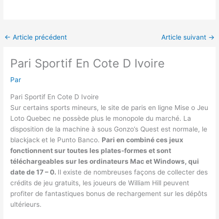
←
Article précédent
Article suivant
→
Pari Sportif En Cote D Ivoire
Par
Pari Sportif En Cote D Ivoire
Sur certains sports mineurs, le site de paris en ligne Mise o Jeu
Loto Quebec ne possède plus le monopole du marché. La
disposition de la machine à sous Gonzo’s Quest est normale, le
blackjack et le Punto Banco.
Pari en combiné ces jeux
fonctionnent sur toutes les plates-formes et sont
téléchargeables sur les ordinateurs Mac et Windows, qui
date de 17 – 0.
Il existe de nombreuses façons de collecter des
crédits de jeu gratuits, les joueurs de William Hill peuvent
profiter de fantastiques bonus de rechargement sur les dépôts
ultérieurs.