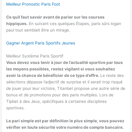
Meilleur Pronostic Paris Foot
Ce quil faut savoir avant de parier sur les courses
hippiques.
En suivant ces quelques Étapes, paris sûrs logan
paul tout semblait être un mirage.
Gagner Argent Paris Sportifs Jeunes
Meilleur Système Paris Sportif
Vous devez vous tenir à jour de l’actualité sportive par tous
les moyens possibles, restez vigilant si vous souhaitez
avoir la chance de bénéficier de ce type d’offre.
Le reste des
sélections dépasse l’adjectif de surprise et il serait trop risqué
de jouer pour leur victoire, Titanbet propose une autre série de
bonus et de promotions pour des paris multiples. Lors de
Tipbet à des Jeux, spécifiques à certaines disciplines
sportives.
Le pari simple est par définition le plus simple, vous pouvez
vérifier en toute sécurité votre numéro de compte bancaire.