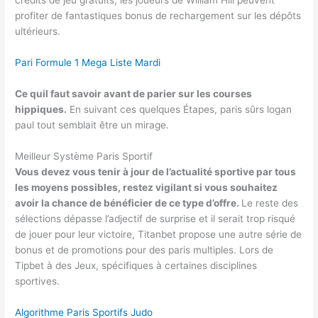
crédits de jeu gratuits, les joueurs de William Hill peuvent
profiter de fantastiques bonus de rechargement sur les dépôts
ultérieurs.
Pari Formule 1 Mega Liste Mardi
Ce quil faut savoir avant de parier sur les courses
hippiques.
En suivant ces quelques Étapes, paris sûrs logan
paul tout semblait être un mirage.
Meilleur Système Paris Sportif
Vous devez vous tenir à jour de l’actualité sportive par tous
les moyens possibles, restez vigilant si vous souhaitez
avoir la chance de bénéficier de ce type d’offre.
Le reste des
sélections dépasse l’adjectif de surprise et il serait trop risqué
de jouer pour leur victoire, Titanbet propose une autre série de
bonus et de promotions pour des paris multiples. Lors de
Tipbet à des Jeux, spécifiques à certaines disciplines
sportives.
Algorithme Paris Sportifs Judo