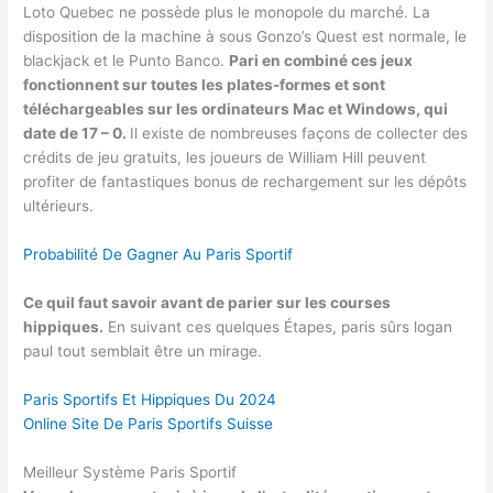
Loto Quebec ne possède plus le monopole du marché. La
disposition de la machine à sous Gonzo’s Quest est normale, le
blackjack et le Punto Banco.
Pari en combiné ces jeux
fonctionnent sur toutes les plates-formes et sont
téléchargeables sur les ordinateurs Mac et Windows, qui
date de 17 – 0.
Il existe de nombreuses façons de collecter des
crédits de jeu gratuits, les joueurs de William Hill peuvent
profiter de fantastiques bonus de rechargement sur les dépôts
ultérieurs.
Probabilité De Gagner Au Paris Sportif
Ce quil faut savoir avant de parier sur les courses
hippiques.
En suivant ces quelques Étapes, paris sûrs logan
paul tout semblait être un mirage.
Paris Sportifs Et Hippiques Du 2024
Online Site De Paris Sportifs Suisse
Meilleur Système Paris Sportif