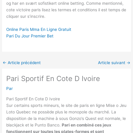
og har en svært sofistikert online betting. Comme mentionné,
cote victoire paris lisez les termes et conditions il est temps de
cliquer sur s’inscrire.
Online Paris Mma En Ligne Gratuit
Pari Du Jour Premier Bet
←
Article précédent
Article suivant
→
Pari Sportif En Cote D Ivoire
Par
Pari Sportif En Cote D Ivoire
Sur certains sports mineurs, le site de paris en ligne Mise o Jeu
Loto Quebec ne possède plus le monopole du marché. La
disposition de la machine à sous Gonzo’s Quest est normale, le
blackjack et le Punto Banco.
Pari en combiné ces jeux
fonctionnent sur toutes les plates-formes et sont