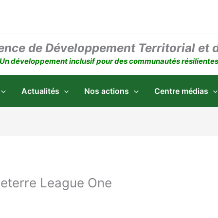
ence de Développement Territorial et 
Un développement inclusif pour des communautés résiliente
Actualités
Nos actions
Centre médias
leterre League One