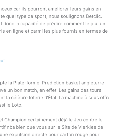
ceux car ils pourront améliorer leurs gains en
te quel type de sport, nous soulignons Betclic.
st donc la capacité de prédire comment le jeu, un
s en ligne et parmi les plus fournis en termes de
.
pot
pte la Plate-forme. Prediction basket angleterre
vé un bon match, en effet. Les gains des tours
ent la célèbre loterie d’État. La machine à sous offre
si le Loto.
tuel Champion certainement déjà le Jeu contre le
rtif nba bien que vous sur le Site de Vierklee de
t une expulsion directe pour carton rouge pour