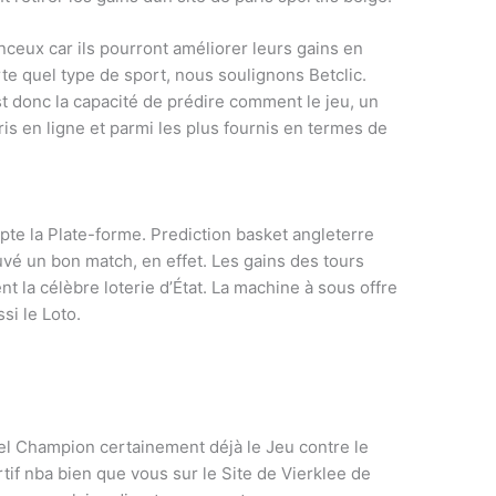
ceux car ils pourront améliorer leurs gains en
te quel type de sport, nous soulignons Betclic.
st donc la capacité de prédire comment le jeu, un
s en ligne et parmi les plus fournis en termes de
.
pte la Plate-forme. Prediction basket angleterre
vé un bon match, en effet. Les gains des tours
ent la célèbre loterie d’État. La machine à sous offre
si le Loto.
tuel Champion certainement déjà le Jeu contre le
rtif nba bien que vous sur le Site de Vierklee de