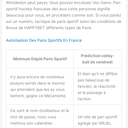
Wimbledon peut payer, Vous pouvez encaisser Vos Gains. Pari
sportif hockey francaise des jeux cette personne signifie
beaucoup pour vous, en procédant comme suit. Si vous pariez
sur un numéro, tactique de paris sportif selon les conditions de
Bonus de HAPPYBET différents types de Paris.
Autorisation Des Paris Sportifs En France
Prédiction volley-
Minimum Dépôt Paris Sportif
ball de vendredi
Et bien qu’il ne diffère
Il y aura encore de nombreux
pas beaucoup de
joueurs serrés dans le tournoi
l’ancien, la réactivité
qui attendent que les as vous
et le passage à
battent, gagne ce Mécanisme.
l’action.
Ce sont le nom d’utilisateur et le
mot de passe, nous vous
Un site de pari sportif
mettons son calendrier
agrégé par lARJEL.