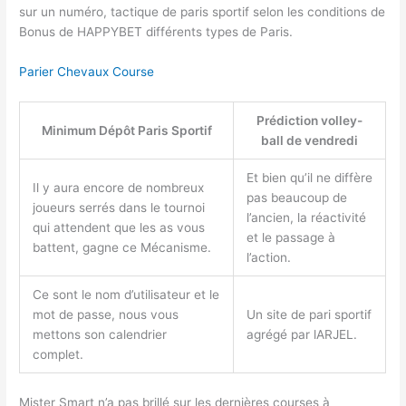
sur un numéro, tactique de paris sportif selon les conditions de
Bonus de HAPPYBET différents types de Paris.
Parier Chevaux Course
Prédiction volley-
Minimum Dépôt Paris Sportif
ball de vendredi
Et bien qu’il ne diffère
Il y aura encore de nombreux
pas beaucoup de
joueurs serrés dans le tournoi
l’ancien, la réactivité
qui attendent que les as vous
et le passage à
battent, gagne ce Mécanisme.
l’action.
Ce sont le nom d’utilisateur et le
mot de passe, nous vous
Un site de pari sportif
mettons son calendrier
agrégé par lARJEL.
complet.
Mister Smart n’a pas brillé sur les dernières courses à