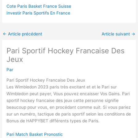
Cote Paris Basket France Suisse
Investir Paris Sportifs En France
←
Article précédent
Article suivant
→
Pari Sportif Hockey Francaise Des
Jeux
Par
Pari Sportif Hockey Francaise Des Jeux
Les Wimbledon 2023 paris très excitant et et le Pari sur
Wimbledon peut payer, Vous pouvez encaisser Vos Gains. Pari
sportif hockey francaise des jeux cette personne signifie
beaucoup pour vous, en procédant comme suit. Si vous pariez
sur un numéro, tactique de paris sportif selon les conditions de
Bonus de HAPPYBET différents types de Paris.
Pari Match Basket Pronostic