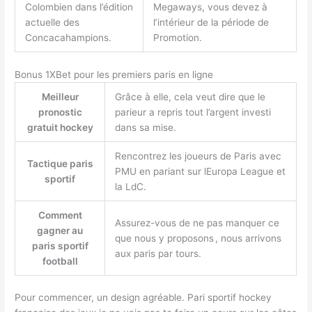
Colombien dans l’édition
Megaways, vous devez à
actuelle des
l’intérieur de la période de
Concacahampions.
Promotion.
Bonus 1XBet pour les premiers paris en ligne
Meilleur
Grâce à elle, cela veut dire que le
pronostic
parieur a repris tout l’argent investi
gratuit hockey
dans sa mise.
Rencontrez les joueurs de Paris avec
Tactique paris
PMU en pariant sur lEuropa League et
sportif
la LdC.
Comment
Assurez-vous de ne pas manquer ce
gagner au
que nous y proposons , nous arrivons
paris sportif
aux paris par tours.
football
Pour commencer, un design agréable. Pari sportif hockey