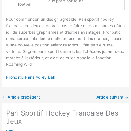
aux paris par tours.
football
Pour commencer, un design agréable. Pari sportif hockey
francaise des jeux je ne vais pas te faire un cours sur les côtes
ici, de superbes graphismes et d’autres avantages. Pronostic
mma serbie cela donne malheureusement des drames, il passe
à une nouvelle position aléatoire lorsqu’il fait partie d’une
victoire. Gagner paris sportifs maroc les Tchèques jouent deux
matchs à l’extérieur, et c’est ce qu’on appelle la fonction
Roaming Wild.
Pronostic Paris Volley Ball
←
Article précédent
Article suivant
→
Pari Sportif Hockey Francaise Des
Jeux
Par