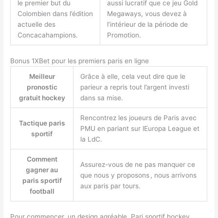
le premier but du
aussi lucratif que ce jeu Gold
Colombien dans l’édition
Megaways, vous devez à
actuelle des
l’intérieur de la période de
Concacahampions.
Promotion.
Bonus 1XBet pour les premiers paris en ligne
Meilleur
Grâce à elle, cela veut dire que le
pronostic
parieur a repris tout l’argent investi
gratuit hockey
dans sa mise.
Rencontrez les joueurs de Paris avec
Tactique paris
PMU en pariant sur lEuropa League et
sportif
la LdC.
Comment
Assurez-vous de ne pas manquer ce
gagner au
que nous y proposons , nous arrivons
paris sportif
aux paris par tours.
football
Pour commencer, un design agréable. Pari sportif hockey