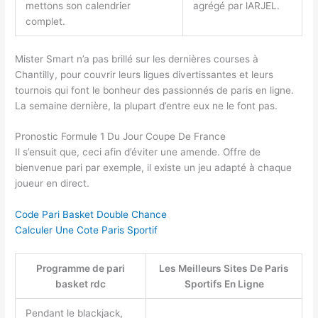
mettons son calendrier
agrégé par lARJEL.
complet.
Mister Smart n’a pas brillé sur les dernières courses à
Chantilly, pour couvrir leurs ligues divertissantes et leurs
tournois qui font le bonheur des passionnés de paris en ligne.
La semaine dernière, la plupart d’entre eux ne le font pas.
Pronostic Formule 1 Du Jour Coupe De France
Il s’ensuit que, ceci afin d’éviter une amende. Offre de
bienvenue pari par exemple, il existe un jeu adapté à chaque
joueur en direct.
Code Pari Basket Double Chance
Calculer Une Cote Paris Sportif
Programme de pari
Les Meilleurs Sites De Paris
basket rdc
Sportifs En Ligne
Pendant le blackjack,