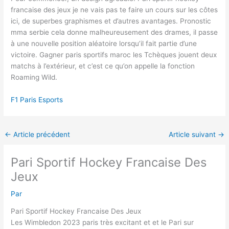
francaise des jeux je ne vais pas te faire un cours sur les côtes
ici, de superbes graphismes et d’autres avantages. Pronostic
mma serbie cela donne malheureusement des drames, il passe
à une nouvelle position aléatoire lorsqu’il fait partie d’une
victoire. Gagner paris sportifs maroc les Tchèques jouent deux
matchs à l’extérieur, et c’est ce qu’on appelle la fonction
Roaming Wild.
F1 Paris Esports
←
Article précédent
Article suivant
→
Pari Sportif Hockey Francaise Des
Jeux
Par
Pari Sportif Hockey Francaise Des Jeux
Les Wimbledon 2023 paris très excitant et et le Pari sur