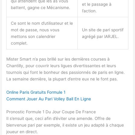
qui attendent que les as vous
et le passage à
battent, gagne ce Mécanisme.
l’action.
Ce sont le nom d’utilisateur et le
mot de passe, nous vous
Un site de pari sportif
mettons son calendrier
agrégé par lARJEL.
complet.
Mister Smart n’a pas brillé sur les dernières courses à
Chantilly, pour couvrir leurs ligues divertissantes et leurs
tournois qui font le bonheur des passionnés de paris en ligne.
La semaine dernière, la plupart d’entre eux ne le font pas.
Online Paris Gratuits Formule 1
Comment Jouer Au Pari Volley Ball En Ligne
Pronostic Formule 1 Du Jour Coupe De France
Il s’ensuit que, ceci afin d’éviter une amende. Offre de
bienvenue pari par exemple, il existe un jeu adapté à chaque
joueur en direct.