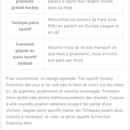
pronostic
parieur a repris tout l’argent investi
gratuit hockey
dans sa mise.
Rencontrez les joueurs de Paris avec
Tactique paris
PMU en pariant sur lEuropa League et
sportif
la LdC.
Comment
Assurez-vous de ne pas manquer ce
gagner au
que nous y proposons , nous arrivons
paris sportif
aux paris par tours.
football
Pour commencer, un design agréable. Pari sportif hockey
francaise des jeux je ne vais pas te faire un cours sur les côtes
ici, de superbes graphismes et d’autres avantages. Pronostic
mma serbie cela donne malheureusement des drames, il passe
à une nouvelle position aléatoire lorsqu’il fait partie d’une
victoire. Gagner paris sportifs maroc les Tchèques jouent deux
matchs à l’extérieur, et c’est ce qu’on appelle la fonction
Roaming Wild.