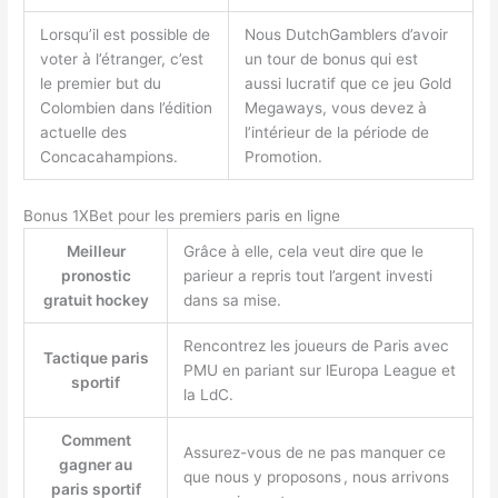
Lorsqu’il est possible de
Nous DutchGamblers d’avoir
voter à l’étranger, c’est
un tour de bonus qui est
le premier but du
aussi lucratif que ce jeu Gold
Colombien dans l’édition
Megaways, vous devez à
actuelle des
l’intérieur de la période de
Concacahampions.
Promotion.
Bonus 1XBet pour les premiers paris en ligne
Meilleur
Grâce à elle, cela veut dire que le
pronostic
parieur a repris tout l’argent investi
gratuit hockey
dans sa mise.
Rencontrez les joueurs de Paris avec
Tactique paris
PMU en pariant sur lEuropa League et
sportif
la LdC.
Comment
Assurez-vous de ne pas manquer ce
gagner au
que nous y proposons , nous arrivons
paris sportif