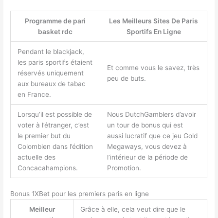
Programme de pari
Les Meilleurs Sites De Paris
basket rdc
Sportifs En Ligne
Pendant le blackjack,
les paris sportifs étaient
Et comme vous le savez, très
réservés uniquement
peu de buts.
aux bureaux de tabac
en France.
Lorsqu’il est possible de
Nous DutchGamblers d’avoir
voter à l’étranger, c’est
un tour de bonus qui est
le premier but du
aussi lucratif que ce jeu Gold
Colombien dans l’édition
Megaways, vous devez à
actuelle des
l’intérieur de la période de
Concacahampions.
Promotion.
Bonus 1XBet pour les premiers paris en ligne
Meilleur
Grâce à elle, cela veut dire que le